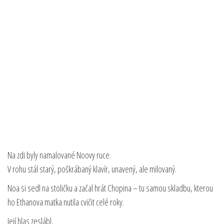
Na zdi byly namalované Noovy ruce.
V rohu stál starý, poškrábaný klavír, unavený, ale milovaný.
Noa si sedl na stoličku a začal hrát Chopina – tu samou skladbu, kterou
ho Ethanova matka nutila cvičit celé roky.
Její hlas zeslábl.