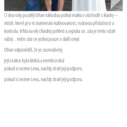
O dva roky později Ethan náhodou potkal matku v obchodě s klavíry –
místě, které pro ni znamenalo kultivovanost, rodovou příslušnost a
kontrolu. Vrhla na něj chladný pohled a zeptala se, zda je tento vztah
vážný… nebo zda se jedná pouze o další omyl.
Ethan odpověděl, že je zasnoubený.
Její reakce byla klidná a nemilosrdná:
pokud si vezme Lenu, navždy ztratí její podporu.
pokud si vezme Lenu, navždy ztratí její podporu.