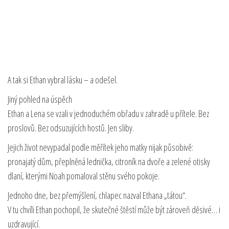
A tak si Ethan vybral lásku – a odešel.
Jiný pohled na úspěch
Ethan a Lena se vzali v jednoduchém obřadu v zahradě u přítele. Bez
proslovů. Bez odsuzujících hostů. Jen sliby.
Jejich život nevypadal podle měřítek jeho matky nijak působivě:
pronajatý dům, přeplněná lednička, citroník na dvoře a zelené otisky
dlaní, kterými Noah pomaloval stěnu svého pokoje.
Jednoho dne, bez přemýšlení, chlapec nazval Ethana „tátou“.
V tu chvíli Ethan pochopil, že skutečné štěstí může být zároveň děsivé… i
uzdravující.