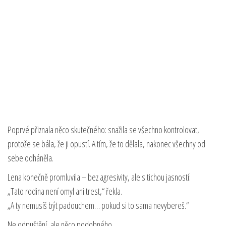
Poprvé přiznala něco skutečného: snažila se všechno kontrolovat,
protože se bála, že ji opustí. A tím, že to dělala, nakonec všechny od
sebe odháněla.
Lena konečně promluvila – bez agresivity, ale s tichou jasností:
„Tato rodina není omyl ani trest,“ řekla.
„A ty nemusíš být padouchem… pokud si to sama nevybereš.“
Ne odpuštění, ale něco podobného