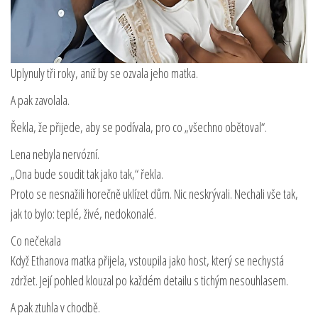
Uplynuly tři roky, aniž by se ozvala jeho matka.
A pak zavolala.
Řekla, že přijede, aby se podívala, pro co „všechno obětoval“.
Lena nebyla nervózní.
„Ona bude soudit tak jako tak,“ řekla.
Proto se nesnažili horečně uklízet dům. Nic neskrývali. Nechali vše tak,
jak to bylo: teplé, živé, nedokonalé.
Co nečekala
Když Ethanova matka přijela, vstoupila jako host, který se nechystá
zdržet. Její pohled klouzal po každém detailu s tichým nesouhlasem.
A pak ztuhla v chodbě.