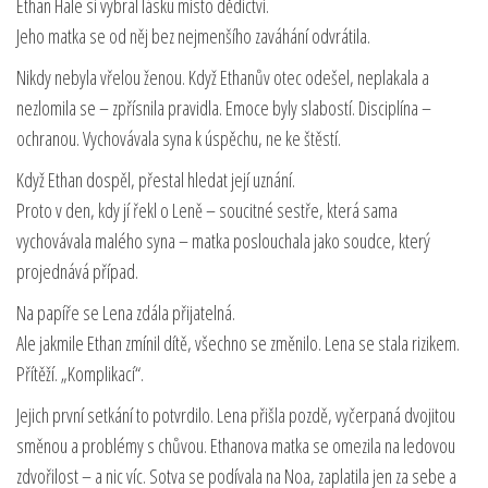
Ethan Hale si vybral lásku místo dědictví.
Jeho matka se od něj bez nejmenšího zaváhání odvrátila.
Nikdy nebyla vřelou ženou. Když Ethanův otec odešel, neplakala a
nezlomila se – zpřísnila pravidla. Emoce byly slabostí. Disciplína –
ochranou. Vychovávala syna k úspěchu, ne ke štěstí.
Když Ethan dospěl, přestal hledat její uznání.
Proto v den, kdy jí řekl o Leně – soucitné sestře, která sama
vychovávala malého syna – matka poslouchala jako soudce, který
projednává případ.
Na papíře se Lena zdála přijatelná.
Ale jakmile Ethan zmínil dítě, všechno se změnilo. Lena se stala rizikem.
Přítěží. „Komplikací“.
Jejich první setkání to potvrdilo. Lena přišla pozdě, vyčerpaná dvojitou
směnou a problémy s chůvou. Ethanova matka se omezila na ledovou
zdvořilost – a nic víc. Sotva se podívala na Noa, zaplatila jen za sebe a