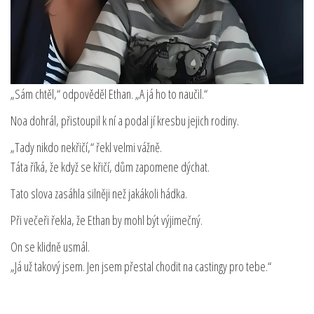
„Sám chtěl,“ odpověděl Ethan. „A já ho to naučil.“
Noa dohrál, přistoupil k ní a podal jí kresbu jejich rodiny.
„Tady nikdo nekřičí,“ řekl velmi vážně.
Táta říká, že když se křičí, dům zapomene dýchat.
Tato slova zasáhla silněji než jakákoli hádka.
Při večeři řekla, že Ethan by mohl být výjimečný.
On se klidně usmál.
„Já už takový jsem. Jen jsem přestal chodit na castingy pro tebe.“