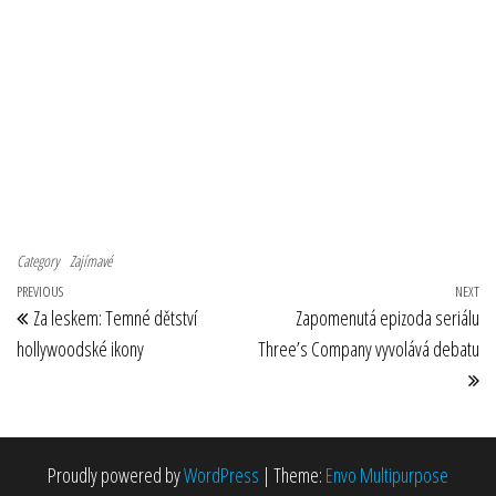
Category
Zajímavé
Navigace pro příspěvek
Previous Post
PREVIOUS
NEXT
Ne
Za leskem: Temné dětství
Zapomenutá epizoda seriálu
hollywoodské ikony
Three’s Company vyvolává debatu
Proudly powered by
WordPress
|
Theme:
Envo Multipurpose