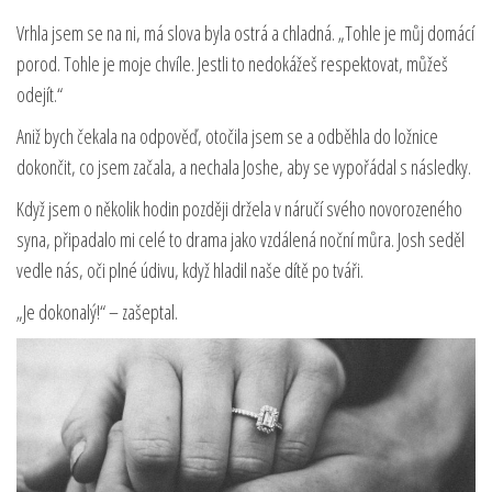
Vrhla jsem se na ni, má slova byla ostrá a chladná. „Tohle je můj domácí
porod. Tohle je moje chvíle. Jestli to nedokážeš respektovat, můžeš
odejít.“
Aniž bych čekala na odpověď, otočila jsem se a odběhla do ložnice
dokončit, co jsem začala, a nechala Joshe, aby se vypořádal s následky.
Když jsem o několik hodin později držela v náručí svého novorozeného
syna, připadalo mi celé to drama jako vzdálená noční můra. Josh seděl
vedle nás, oči plné údivu, když hladil naše dítě po tváři.
„Je dokonalý!“ – zašeptal.