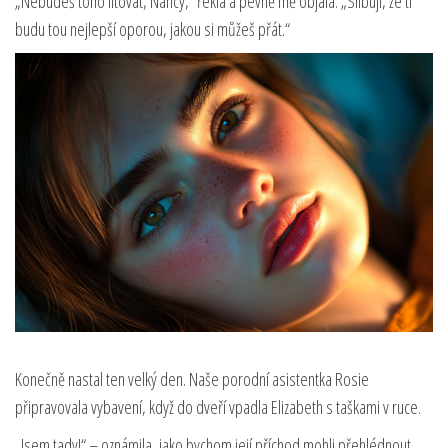
„Nebudeš toho litovat, Nancy,“ řekla a pevně mě objala. „Slibuji, že ti
budu tou nejlepší oporou, jakou si můžeš přát.“
Konečně nastal ten velký den. Naše porodní asistentka Rosie
připravovala vybavení, když do dveří vpadla Elizabeth s taškami v ruce.
„Jsem tady!“ – oznámila, jako bychom její příchod mohli přehlédnout.