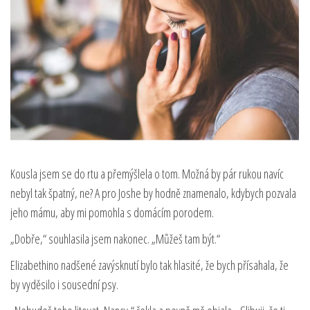
Kousla jsem se do rtu a přemýšlela o tom. Možná by pár rukou navíc
nebyl tak špatný, ne? A pro Joshe by hodně znamenalo, kdybych pozvala
jeho mámu, aby mi pomohla s domácím porodem.
„Dobře,“ souhlasila jsem nakonec. „Můžeš tam být.“
Elizabethino nadšené zavýsknutí bylo tak hlasité, že bych přísahala, že
by vyděsilo i sousední psy.