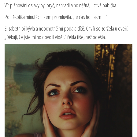
Vír plánování oslavy byl pryč, nahradila ho něžná, uctivá babička.
Po několika minutách jsem promluvila. „Je čas ho nakrmit.“
Elizabeth přikývla a neochotně mi podala dítě. Chvíli se zdržela u dveří.
„Děkuji, že jste mi ho dovolil vidět,“ řekla tiše, než odešla.