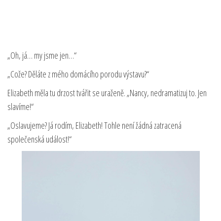
„Oh, já… my jsme jen…“
„Cože? Děláte z mého domácího porodu výstavu?“
Elizabeth měla tu drzost tvářit se uraženě. „Nancy, nedramatizuj to. Jen
slavíme!“
„Oslavujeme? Já rodím, Elizabeth! Tohle není žádná zatracená
společenská událost!“