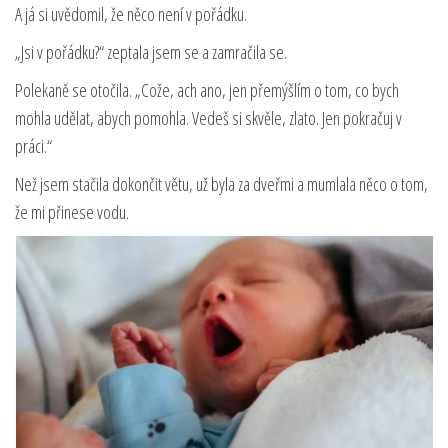
A já si uvědomil, že něco není v pořádku.
„Jsi v pořádku?“ zeptala jsem se a zamračila se.
Polekaně se otočila. „Cože, ach ano, jen přemýšlím o tom, co bych
mohla udělat, abych pomohla. Vedeš si skvěle, zlato. Jen pokračuj v
práci.“
Než jsem stačila dokončit větu, už byla za dveřmi a mumlala něco o tom,
že mi přinese vodu.