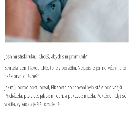
Josh mi stiskl ruku. „Chceš, abych s ní promluvil?“
Zavrtěla jsem hlavou. „Ne, to je v pořádku. Nejspíš je jen nervózní. Je to
naše první dítě, ne?“
Jak můj porod postupoval, Elizabethino chování bylo stále podivnější.
Přicházela, ptala se, jak se mi daří, a pak zase mizela. Pokaždé, když se
vrátila, vypadala ještě rozrušeněji.