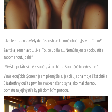
Jakmile se za ní zavřely dveře, Josh se ke mně otočil. „Jsi v pořádku?“
Zavrtěla jsem hlavou. „Ne. To, co udělala… Nemůžu jen tak odpustit a
zapomenout, Joshi.“
Přikývl a přitáhl si mě k sobě. „Já to chápu. Společně to vyřešíme.“
V následujících týdnech jsem přemýšlela, jak dál. Jedna moje část chtěla
Elizabeth vyloučit z prvního svátku našeho syna jako malichernou
pomstu za její výstřelky při domácím porodu.