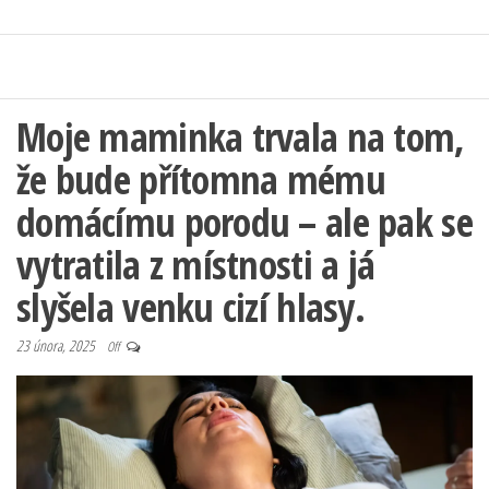
Moje maminka trvala na tom,
že bude přítomna mému
domácímu porodu – ale pak se
vytratila z místnosti a já
slyšela venku cizí hlasy.
23 února, 2025
Off