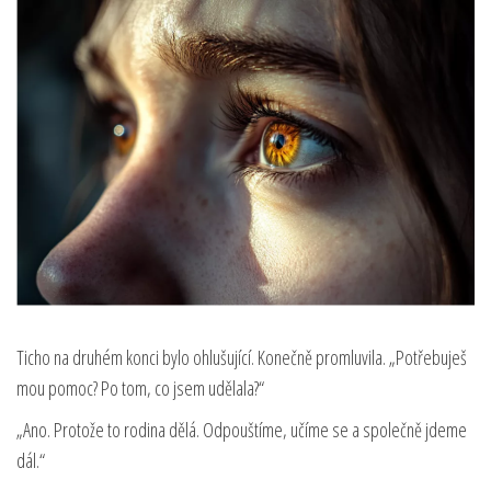
Ticho na druhém konci bylo ohlušující. Konečně promluvila. „Potřebuješ
mou pomoc? Po tom, co jsem udělala?“
„Ano. Protože to rodina dělá. Odpouštíme, učíme se a společně jdeme
dál.“