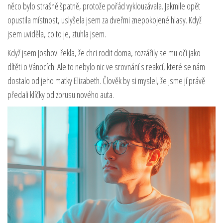
něco bylo strašně špatně, protože pořád vyklouzávala. Jakmile opět
opustila místnost, uslyšela jsem za dveřmi znepokojené hlasy. Když
jsem uviděla, co to je, ztuhla jsem.
Když jsem Joshovi řekla, že chci rodit doma, rozzářily se mu oči jako
dítěti o Vánocích. Ale to nebylo nic ve srovnání s reakcí, které se nám
dostalo od jeho matky Elizabeth. Člověk by si myslel, že jsme jí právě
předali klíčky od zbrusu nového auta.