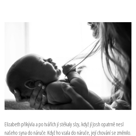
Elizabeth přikývla a po tvářích jí stékaly slzy, když jí Josh opatrně nesl
našeho syna do náruče. Když ho vzala do náruče, její chování se změnilo.