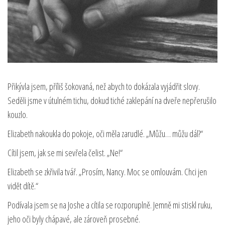
Přikývla jsem, příliš šokovaná, než abych to dokázala vyjádřit slovy.
Seděli jsme v útulném tichu, dokud tiché zaklepání na dveře nepřerušilo
kouzlo.
Elizabeth nakoukla do pokoje, oči měla zarudlé. „Můžu… můžu dál?“
Cítil jsem, jak se mi sevřela čelist. „Ne!“
Elizabeth se zkřivila tvář. „Prosím, Nancy. Moc se omlouvám. Chci jen
vidět dítě.“
Podívala jsem se na Joshe a cítila se rozporuplně. Jemně mi stiskl ruku,
jeho oči byly chápavé, ale zároveň prosebné.