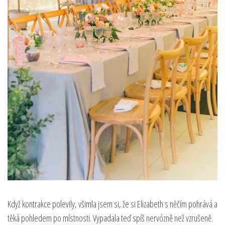
Když kontrakce polevily, všimla jsem si, že si Elizabeth s něčím pohrává a
těká pohledem po místnosti. Vypadala teď spíš nervózně než vzrušeně.