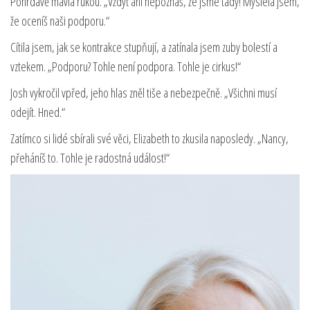
Pohrdavě mávla rukou. „Vždyť ani nepoznáš, že jsme tady! Myslela jsem,
že oceníš naši podporu.“
Cítila jsem, jak se kontrakce stupňují, a zatínala jsem zuby bolestí a
vztekem. „Podporu? Tohle není podpora. Tohle je cirkus!“
Josh vykročil vpřed, jeho hlas zněl tiše a nebezpečně. „Všichni musí
odejít. Hned.“
Zatímco si lidé sbírali své věci, Elizabeth to zkusila naposledy. „Nancy,
přeháníš to. Tohle je radostná událost!“