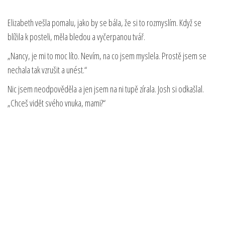
Elizabeth vešla pomalu, jako by se bála, že si to rozmyslím. Když se
blížila k posteli, měla bledou a vyčerpanou tvář.
„Nancy, je mi to moc líto. Nevím, na co jsem myslela. Prostě jsem se
nechala tak vzrušit a unést.“
Nic jsem neodpověděla a jen jsem na ni tupě zírala. Josh si odkašlal.
„Chceš vidět svého vnuka, mami?“