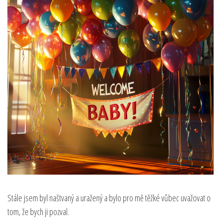
Stále jsem byl naštvaný a uražený a bylo pro mě těžké vůbec uvažovat o
tom, že bych ji pozval.