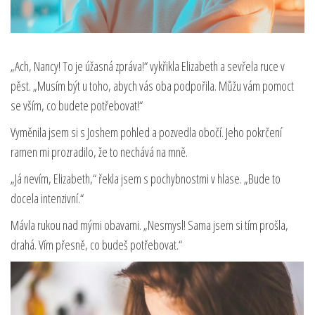
„Ach, Nancy! To je úžasná zpráva!“ vykřikla Elizabeth a sevřela ruce v
pěst. „Musím být u toho, abych vás oba podpořila. Můžu vám pomoct
se vším, co budete potřebovat!“
Vyměnila jsem si s Joshem pohled a pozvedla obočí. Jeho pokrčení
ramen mi prozradilo, že to nechává na mně.
„Já nevím, Elizabeth,“ řekla jsem s pochybnostmi v hlase. „Bude to
docela intenzivní.“
Mávla rukou nad mými obavami. „Nesmysl! Sama jsem si tím prošla,
drahá. Vím přesně, co budeš potřebovat.“