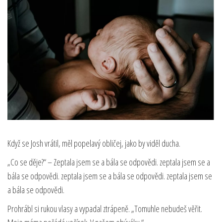
Když se Josh vrátil, měl popelavý obličej, jako by viděl ducha.
„Co se děje?“ – Zeptala jsem se a bála se odpovědi. zeptala jsem se a
bála se odpovědi. zeptala jsem se a bála se odpovědi. zeptala jsem se
a bála se odpovědi.
Prohrábl si rukou vlasy a vypadal ztrápeně. „Tomuhle nebudeš věřit.