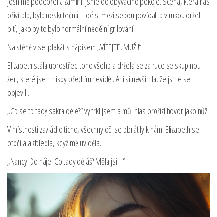
Josh mě podepřel a zamířili jsme do obývacího pokoje. Scéna, která nás
přivítala, byla neskutečná. Lidé si mezi sebou povídali a v rukou drželi
pití, jako by to bylo normální nedělní grilování.
Na stěně visel plakát s nápisem „VÍTEJTE, MUŽI!“.
Elizabeth stála uprostřed toho všeho a držela se za ruce se skupinou
žen, které jsem nikdy předtím neviděl. Ani si nevšimla, že jsme se
objevili.
„Co se to tady sakra děje?“ vyhrkl jsem a můj hlas prořízl hovor jako nůž.
V místnosti zavládlo ticho, všechny oči se obrátily k nám. Elizabeth se
otočila a zbledla, když mě uviděla.
„Nancy! Do háje! Co tady děláš? Měla jsi…“