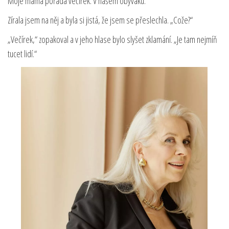
Moje máma pořádá večírek. V našem obýváku.“
Zírala jsem na něj a byla si jistá, že jsem se přeslechla. „Cože?“
„Večírek,“ zopakoval a v jeho hlase bylo slyšet zklamání. „Je tam nejmíň
tucet lidí.“