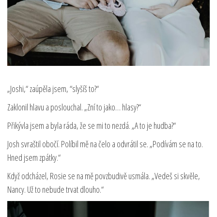
„Joshi,“ zaúpěla jsem, “slyšíš to?“
Zaklonil hlavu a poslouchal. „Zní to jako… hlasy?“
Přikývla jsem a byla ráda, že se mi to nezdá. „A to je hudba?“
Josh svraštil obočí. Políbil mě na čelo a odvrátil se. „Podívám se na to.
Hned jsem zpátky.“
Když odcházel, Rosie se na mě povzbudivě usmála. „Vedeš si skvěle,
Nancy. Už to nebude trvat dlouho.“