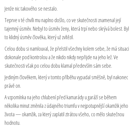
Jenže nic takového se nestalo.
Teprve v té chvíli mu naplno došlo, co ve skutečnosti znamenal její
tajemný úsměv. Nebyl to úsměv ženy, která trpí nebo skrývá bolest. Byl
to klidný úsměv člověka, který už zvítězil.
Celou dobu si namlouval, že přelstil všechny kolem sebe, že má situaci
dokonale pod kontrolou a že nikdo nikdy nepřijde na jeho lež. Ve
skutečnosti však po celou dobu klamal především sám sebe.
Jediným člověkem, který v tomto příběhu vypadal směšně, byl nakonec
právě on.
A vzpomínka na jeho chlubení před kamarády u garáží se během
několika minut změnila z údajného triumfu v nejpotupnější okamžik jeho
života — okamžik, za který zaplatil ztrátou všeho, co mělo skutečnou
hodnotu.