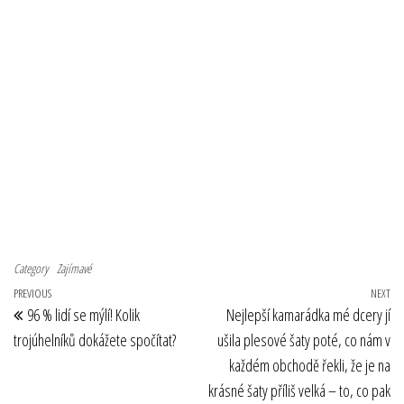
Category
Zajímavé
Navigace pro příspěvek
Previous Post
PREVIOUS
NEXT
Ne
96 % lidí se mýlí! Kolik
Nejlepší kamarádka mé dcery jí
trojúhelníků dokážete spočítat?
ušila plesové šaty poté, co nám v
každém obchodě řekli, že je na
krásné šaty příliš velká – to, co pak