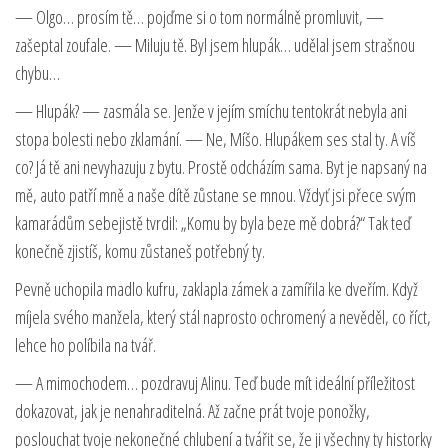
— Olgo… prosím tě… pojďme si o tom normálně promluvit, —
zašeptal zoufale. — Miluju tě. Byl jsem hlupák… udělal jsem strašnou
chybu…
— Hlupák? — zasmála se. Jenže v jejím smíchu tentokrát nebyla ani
stopa bolesti nebo zklamání. — Ne, Míšo. Hlupákem ses stal ty. A víš
co? Já tě ani nevyhazuju z bytu. Prostě odcházím sama. Byt je napsaný na
mě, auto patří mně a naše dítě zůstane se mnou. Vždyť jsi přece svým
kamarádům sebejistě tvrdil: „Komu by byla beze mě dobrá?“ Tak teď
konečně zjistíš, komu zůstaneš potřebný ty.
Pevně uchopila madlo kufru, zaklapla zámek a zamířila ke dveřím. Když
míjela svého manžela, který stál naprosto ochromený a nevěděl, co říct,
lehce ho políbila na tvář.
— A mimochodem… pozdravuj Alinu. Teď bude mít ideální příležitost
dokazovat, jak je nenahraditelná. Až začne prát tvoje ponožky,
poslouchat tvoje nekonečné chlubení a tvářit se, že ji všechny ty historky