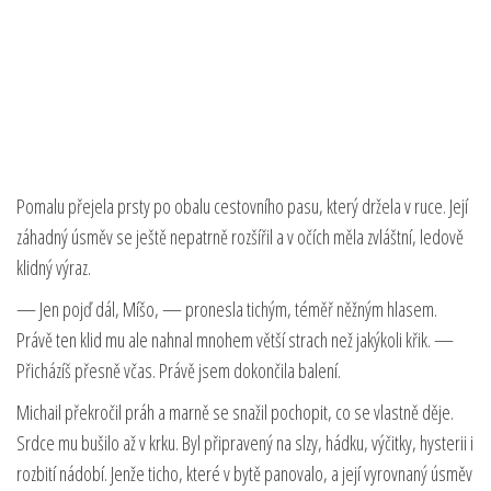
Pomalu přejela prsty po obalu cestovního pasu, který držela v ruce. Její
záhadný úsměv se ještě nepatrně rozšířil a v očích měla zvláštní, ledově
klidný výraz.
— Jen pojď dál, Míšo, — pronesla tichým, téměř něžným hlasem.
Právě ten klid mu ale nahnal mnohem větší strach než jakýkoli křik. —
Přicházíš přesně včas. Právě jsem dokončila balení.
Michail překročil práh a marně se snažil pochopit, co se vlastně děje.
Srdce mu bušilo až v krku. Byl připravený na slzy, hádku, výčitky, hysterii i
rozbití nádobí. Jenže ticho, které v bytě panovalo, a její vyrovnaný úsměv