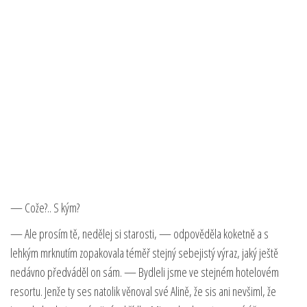
— Cože?.. S kým?
— Ale prosím tě, nedělej si starosti, — odpověděla koketně a s
lehkým mrknutím zopakovala téměř stejný sebejistý výraz, jaký ještě
nedávno předváděl on sám. — Bydleli jsme ve stejném hotelovém
resortu. Jenže ty ses natolik věnoval své Alině, že sis ani nevšiml, že