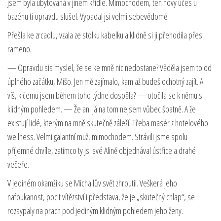
jsem byla ubytovaná v jiném křídle. Mimochodem, ten nový účes u
bazénu ti opravdu slušel. Vypadal jsi velmi sebevědomě.
Přešla ke zrcadlu, vzala ze stolku kabelku a klidně si ji přehodila přes
rameno.
— Opravdu sis myslel, že se ke mně nic nedostane? Věděla jsem to od
úplného začátku, Míšo. Jen mě zajímalo, kam až budeš ochotný zajít. A
víš, k čemu jsem během toho týdne dospěla? — otočila se k němu s
klidným pohledem. — Že ani já na tom nejsem vůbec špatně. A že
existují lidé, kterým na mně skutečně záleží. Třeba masér z hotelového
wellness. Velmi galantní muž, mimochodem. Strávili jsme spolu
příjemné chvíle, zatímco ty jsi své Alině objednával ústřice a drahé
večeře.
V jediném okamžiku se Michailův svět zhroutil. Veškerá jeho
nafoukanost, pocit vítězství i představa, že je „skutečný chlap“, se
rozsypaly na prach pod jediným klidným pohledem jeho ženy.