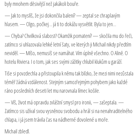
byly mnohem děsivější než jakákoli bouře.
— Jak to myslíš, že jsi dokončila balení? — zeptal se chraplavým
hlasem. — Olgo, počkej… já ti to dokážu vysvětlit. Byla to jen…
— Chyba? Chvilková slabost? Okamžik pomatení? — skočila mu do řeči,
zatímco si uhlazovala lehké letní šaty, ve kterých ji Michail nikdy předtím
neviděl. — Míšo, nemusíš se namáhat. Vím úplně všechno. O Alině. O
hotelu Riviera. I o tom, jak ses svými zážitky chlubil klukům u garáží.
Tiše si povzdechla a přistoupila k němu tak blízko, že mezi nimi nezůstala
téměř žádná vzdálenost. Stejným samozřejmým pohybem jako každé
ráno posledních deseti let mu narovnala límec košile.
— Víš, život má opravdu zvláštní smysl pro ironii, — zašeptala. —
Zatímco sis užíval svou vysněnou svobodu a hrál si na nenahraditelného
chlapa, i já jsem trávila čas na nádherné dovolené u moře.
Michail zbledl.