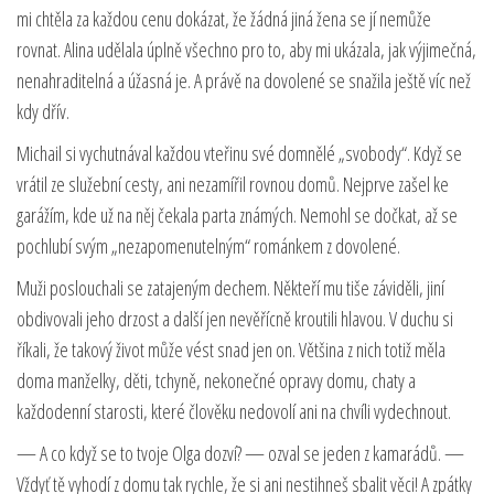
mi chtěla za každou cenu dokázat, že žádná jiná žena se jí nemůže
rovnat. Alina udělala úplně všechno pro to, aby mi ukázala, jak výjimečná,
nenahraditelná a úžasná je. A právě na dovolené se snažila ještě víc než
kdy dřív.
Michail si vychutnával každou vteřinu své domnělé „svobody“. Když se
vrátil ze služební cesty, ani nezamířil rovnou domů. Nejprve zašel ke
garážím, kde už na něj čekala parta známých. Nemohl se dočkat, až se
pochlubí svým „nezapomenutelným“ románkem z dovolené.
Muži poslouchali se zatajeným dechem. Někteří mu tiše záviděli, jiní
obdivovali jeho drzost a další jen nevěřícně kroutili hlavou. V duchu si
říkali, že takový život může vést snad jen on. Většina z nich totiž měla
doma manželky, děti, tchyně, nekonečné opravy domu, chaty a
každodenní starosti, které člověku nedovolí ani na chvíli vydechnout.
— A co když se to tvoje Olga dozví? — ozval se jeden z kamarádů. —
Vždyť tě vyhodí z domu tak rychle, že si ani nestihneš sbalit věci! A zpátky