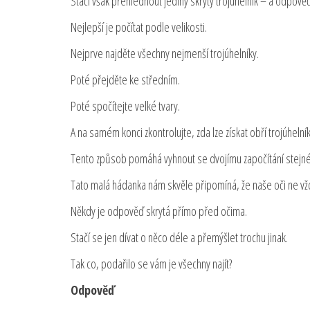
Stačí však přehlédnout jediný skrytý trojúhelník – a odpov
Nejlepší je počítat podle velikosti.
Nejprve najděte všechny nejmenší trojúhelníky.
Poté přejděte ke středním.
Poté spočítejte velké tvary.
A na samém konci zkontrolujte, zda lze získat obří trojúhelní
Tento způsob pomáhá vyhnout se dvojímu započítání stejného
Tato malá hádanka nám skvěle připomíná, že naše oči ne vž
Někdy je odpověď skrytá přímo před očima.
Stačí se jen dívat o něco déle a přemýšlet trochu jinak.
Tak co, podařilo se vám je všechny najít?
Odpověď