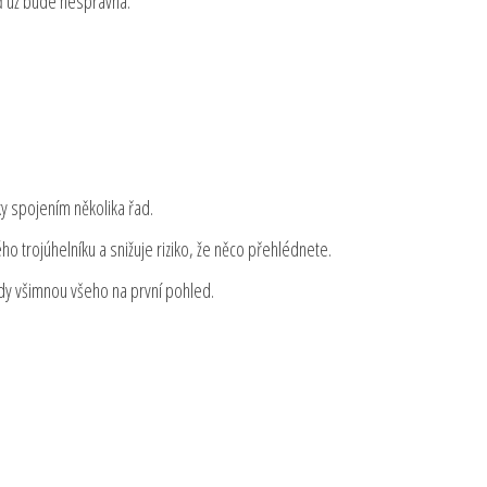
ěď už bude nesprávná.
ky spojením několika řad.
 trojúhelníku a snižuje riziko, že něco přehlédnete.
dy všimnou všeho na první pohled.