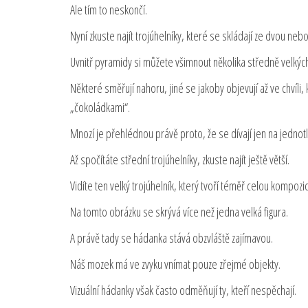
Ale tím to neskončí.
Nyní zkuste najít trojúhelníky, které se skládají ze dvou nebo
Uvnitř pyramidy si můžete všimnout několika středně velkých
Některé směřují nahoru, jiné se jakoby objevují až ve chvíl
„čokoládkami“.
Mnozí je přehlédnou právě proto, že se dívají jen na jednotl
Až spočítáte střední trojúhelníky, zkuste najít ještě větší.
Vidíte ten velký trojúhelník, který tvoří téměř celou kompozic
Na tomto obrázku se skrývá více než jedna velká figura.
A právě tady se hádanka stává obzvláště zajímavou.
Náš mozek má ve zvyku vnímat pouze zřejmé objekty.
Vizuální hádanky však často odměňují ty, kteří nespěchají.