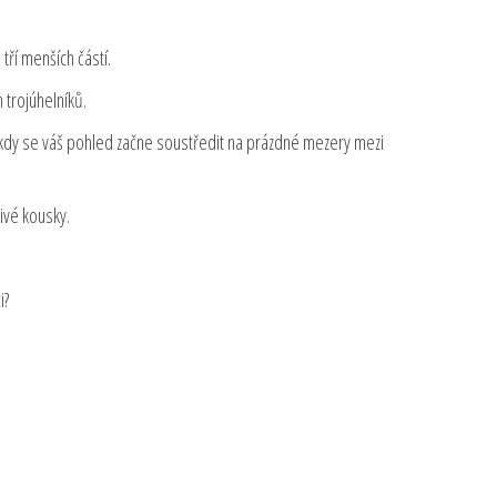
 tří menších částí.
 trojúhelníků.
i, kdy se váš pohled začne soustředit na prázdné mezery mezi
ivé kousky.
i?