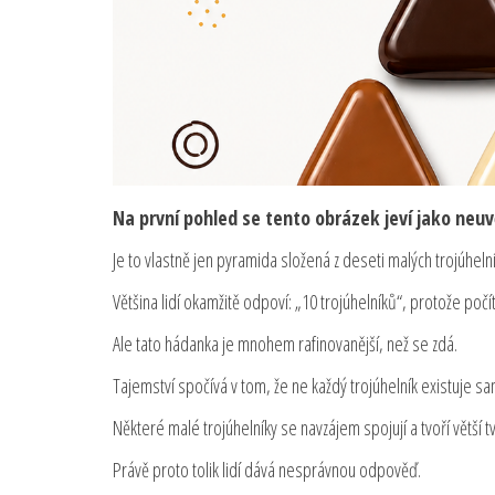
Na první pohled se tento obrázek jeví jako neuv
Je to vlastně jen pyramida složená z deseti malých trojúheln
Většina lidí okamžitě odpoví: „10 trojúhelníků“, protože počí
Ale tato hádanka je mnohem rafinovanější, než se zdá.
Tajemství spočívá v tom, že ne každý trojúhelník existuje s
Některé malé trojúhelníky se navzájem spojují a tvoří větší tv
Právě proto tolik lidí dává nesprávnou odpověď.