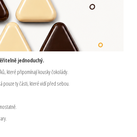
ěřitelně jednoduchý.
íků, které připomínají kousky čokolády.
tá pouze ty části, které vidí před sebou.
amostatně.
ary.