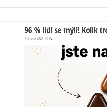
96 % lidí se mýlí! Kolik t
7 července, 2026
Off