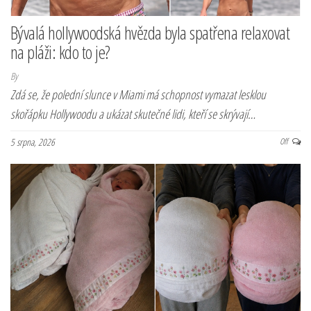
Bývalá hollywoodská hvězda byla spatřena relaxovat
na pláži: kdo to je?
By
Zdá se, že polední slunce v Miami má schopnost vymazat lesklou
skořápku Hollywoodu a ukázat skutečné lidi, kteří se skrývají…
5 srpna, 2026
Off