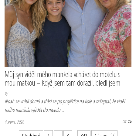
Můj syn viděl mého manžela vcházet do motelu s
mou matkou – Když jsem tam dorazil, bledl jsem
By
Noah se vrátil domů a třásl se po projížďce na kole a zašeptal, že viděl
mého manžela vjíždět do motelu…
4 srpna, 2026
Off
Předchozí
1
2
3
…
341
Následující