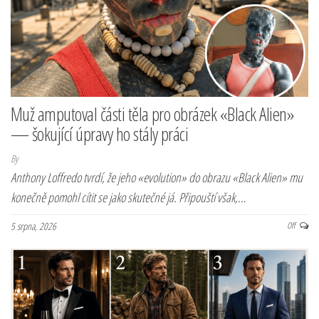
Muž amputoval části těla pro obrázek «Black Alien»
— šokující úpravy ho stály práci
By
Anthony Loffredo tvrdí, že jeho «evolution» do obrazu «Black Alien» mu
konečně pomohl cítit se jako skutečné já. Připouští však,…
5 srpna, 2026
Off