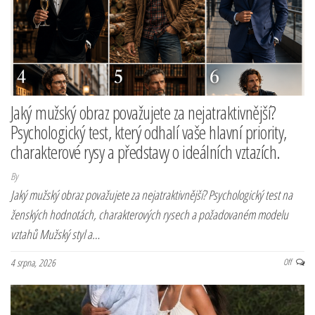
Jaký mužský obraz považujete za nejatraktivnější?
Psychologický test, který odhalí vaše hlavní priority,
charakterové rysy a představy o ideálních vztazích.
By
Jaký mužský obraz považujete za nejatraktivnější? Psychologický test na
ženských hodnotách, charakterových rysech a požadovaném modelu
vztahů Mužský styl a…
4 srpna, 2026
Off