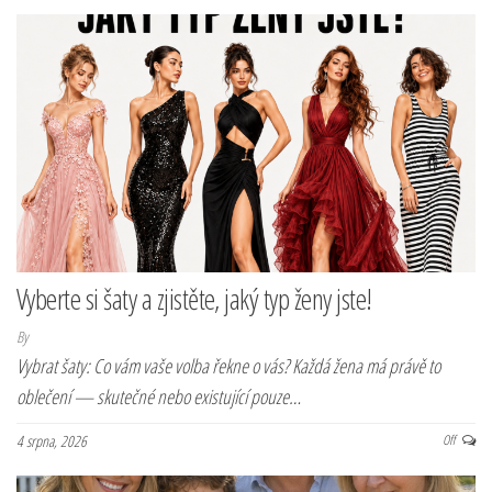
Vyberte si šaty a zjistěte, jaký typ ženy jste!
By
Vybrat šaty: Co vám vaše volba řekne o vás? Každá žena má právě to
oblečení — skutečné nebo existující pouze…
4 srpna, 2026
Off