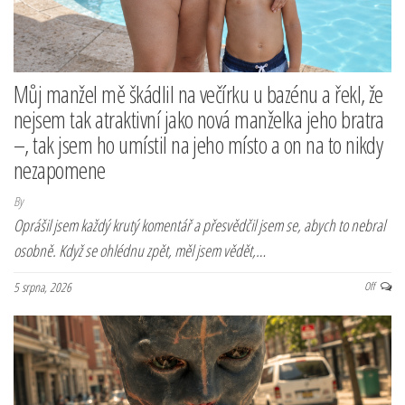
Můj manžel mě škádlil na večírku u bazénu a řekl, že
nejsem tak atraktivní jako nová manželka jeho bratra
–, tak jsem ho umístil na jeho místo a on na to nikdy
nezapomene
By
Oprášil jsem každý krutý komentář a přesvědčil jsem se, abych to nebral
osobně. Když se ohlédnu zpět, měl jsem vědět,…
5 srpna, 2026
Off