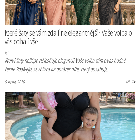
Které šaty se vám zdají nejelegantnější? Vaše volba o
vás odhalí vše
By
Který? šaty nejlépe ztělesňuje eleganci? Vaše volba vám o vás hodně
řekne Podívejte se zblízka na obrázek níže, který obsahuje…
5 srpna, 2026
Off