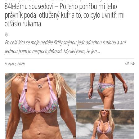
84letému sousedovi – Po jeho pohřbu mi jeho
právník podal otlučený kufr a to, co bylo uvnitř, mi
otřáslo rukama
By
Po celá léta se moje neděle řídily stejnou jednoduchou rutinou a ani
jednou jsem to nezpochybňoval. Myslel jsem, že jen…
5 srpna, 2026
Off