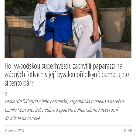
Hollywoodskou superhvězdu zachytili paparazzi na
vzácných fotkách s její bývalou přítelkyní: pamatujete
si tento pár?
By
Leonardo DiCaprio a jeho partnerka, argentinská modelka a herečka
Camila Morrone, byli nedávno spatřeni během slunné novoroční
dovolené na ostrově…
4 srpna, 2026
Off