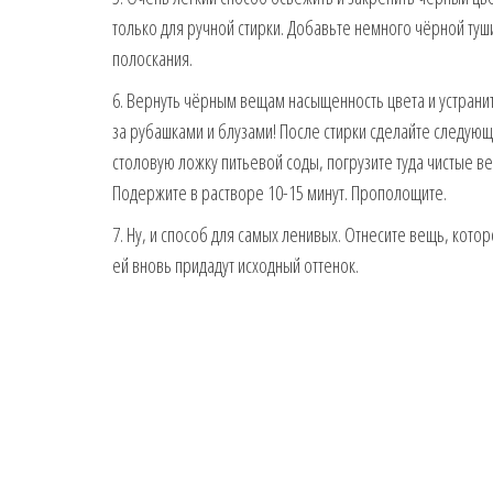
только для ручной стирки. Добавьте немного чёрной туш
полоскания.
6. Вернуть чёрным вещам насыщенность цвета и устранит
за рубашками и блузами! После стирки сделайте следующ
столовую ложку питьевой соды, погрузите туда чистые в
Подержите в растворе 10-15 минут. Прополощите.
7. Ну, и способ для самых ленивых. Отнесите вещь, кото
ей вновь придадут исходный оттенок.