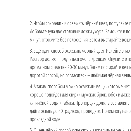
2. Чтобы сохранить и освежить чёрный цвет, поступайте
Добавьте туда две столовые ложки уксуса. Замочите в п
минут, отожмите без полоскания. Затем выстирайте вещи 
3. Ещё один способ освежить чёрный цвет. Налейте в таз
Раствор должен получиться очень крепким. Опустите в 
ароматном средстве 20-30 минут. Затем постирайте вещ
дорогой способ, но согласитесь – любимая чёрная вещь 
4. А таким способом можно освежить вещи, которые нет 
хорошо подойдет для стирки мужских брюк, юбок и даже 
кипячёной воды и табака. Пропорция должна составлять п
дайте остыть до 40 градусов, процедите. Понемногу нан
прохладной воде.
5. Очень лёгкий способ освежить и закрепить чёрный цве