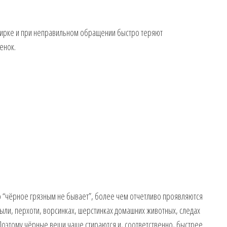
стирке и при неправильном обращении быстро теряют
енок.
о “чёрное грязным не бывает”, более чем отчетливо проявляются
пыли, перхоти, ворсинках, шерстинках домашних животных, следах
 Поэтому чёрные вещи чаще стираются и, соответственно, быстрее