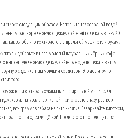
 при стирке следующим образом. Наполните таз холодной водой.
олученном растворе чёрную одежду. Дайте ей полежать в тазу 20
так, как вы обычно их стираете в стиральной машине или руками.
 кипятка и добавьте в него молотый натуральный чёрный кофе.
него выцветшую черную одежду. Дайте одежде полежать в этом
ь вручную с деликатным моющим средством. Это достаточно
стоит того.
возможности отстирать руками или в стиральной машине. Он
пиджаков из натуральных тканей. Приготовьте в тазу раствор
ятнадцать граммов табака на литр кипятка. Заваривайте кипятком,
осите раствор на одежду щёткой. После этого прополощите вещь в
т – это полоскать вещи с чёрной тушью. Правда, он подходит