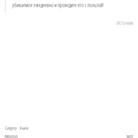
убиваемое ежедневно и проведите его с пользой!
Источник
Category
Книги
Previous Post
PREVIOUS
NEXT
Ne