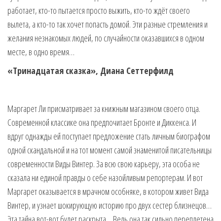
работает, кто-то пытается просто выжить, кто-то ждёт своего
вылета, а кто-то так хочет попасть домой. Эти разные стремления и
желания незнакомых людей, по случайности оказавшихся в одном
месте, в одно время…
«Тринадцатая сказка», Диана Сеттерфилд
Маргарет Ли присматривает за книжным магазином своего отца.
Современной классике она предпочитает Бронте и Диккенса. И
вдруг однажды ей поступает предложение стать личным биографом
одной скандальной и на тот момент самой знаменитой писательницы
современности Виды Винтер. За всю свою карьеру, эта особа не
сказала ни единой правды о себе назойливым репортерам. И вот
Маргарет оказывается в мрачном особняке, в котором живет Вида
Винтер, и узнает шокирующую историю про двух сестер близнецов…
Эта тайна вот-вот будет раскрыта… Ведь она так сильно переплетена