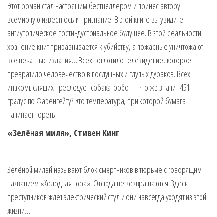
Этот роман стал настоящим бестцеллером и принес автору
всемирную известнось и признание! В этой книге вы увидите
антиутопическое постиндустриальное будущее. В этой реальности
хранение книг приравнивается к убийству, а пожарные уничтожают
все печатные издания… Всех поглотило телевидение, которое
превратило человечество в послушных и глупых дураков. Всех
инакомыслящих преследует собака-робот… Что же значит 451
градус по Фаренгейту? Это температура, при которой бумага
начинает гореть…
«Зелёная миля», Стивен Кинг
Зелёной милей называют блок смертников в тюрьме с говорящим
названием «Холодная гора». Отсюда не возвращаются. Здесь
преступников ждет электрический стул и они навсегда уходят из этой
жизни…