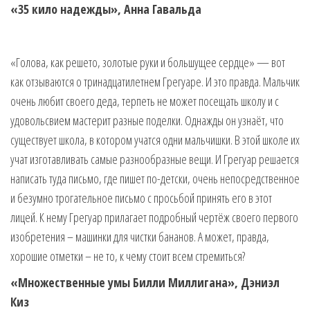
«35 кило надежды», Анна Гавальда
«Голова, как решето, золотые руки и большущее сердце» — вот
как отзываются о тринадцатилетнем Грегуаре. И это правда. Мальчик
очень любит своего деда, терпеть не может посещать школу и с
удовольсвием мастерит разные поделки. Однажды он узнаёт, что
существует школа, в котором учатся одни мальчишки. В этой школе их
учат изготавливать самые разнообразные вещи. И Грегуар решается
написать туда письмо, где пишет по-детски, очень непосредственное
и безумно трогательное письмо с просьбой принять его в этот
лицей. К нему Грегуар прилагает подробный чертёж своего первого
изобретения – машинки для чистки бананов. А может, правда,
хорошие отметки – не то, к чему стоит всем стремиться?
«Множественные умы Билли Миллигана», Дэниэл
Киз