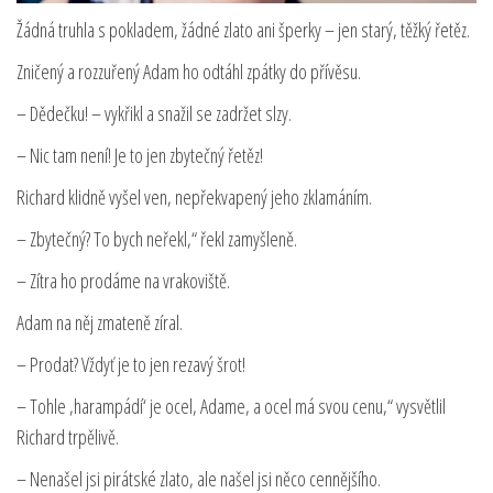
Žádná truhla s pokladem, žádné zlato ani šperky – jen starý, těžký řetěz.
Zničený a rozzuřený Adam ho odtáhl zpátky do přívěsu.
– Dědečku! – vykřikl a snažil se zadržet slzy.
– Nic tam není! Je to jen zbytečný řetěz!
Richard klidně vyšel ven, nepřekvapený jeho zklamáním.
– Zbytečný? To bych neřekl,“ řekl zamyšleně.
– Zítra ho prodáme na vrakoviště.
Adam na něj zmateně zíral.
– Prodat? Vždyť je to jen rezavý šrot!
– Tohle ‚harampádí‘ je ocel, Adame, a ocel má svou cenu,“ vysvětlil
Richard trpělivě.
– Nenašel jsi pirátské zlato, ale našel jsi něco cennějšího.