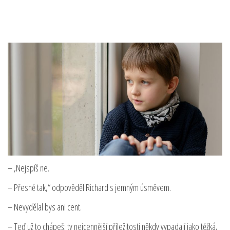
– ‚Nejspíš ne.
– Přesně tak,“ odpověděl Richard s jemným úsměvem.
– Nevydělal bys ani cent.
– Teď už to chápeš: ty nejcennější příležitosti někdy vypadají jako těžká,