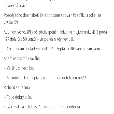
nevděčná práce.
Později toho dne naložili řetěz do sousedova náklaďáku a odjeli na
vrakoviště.
Adamovi se rozšířily oči překvapením, když mu majitel vrakoviště podal
127 dolarů a 50 centů – víc peněz nikdy neviděl.
– Co se svým pokladem uděláte? – Zeptal se Richard s úsměvem.
Adam na okamžik zaváhal.
– Většinu si nechám.
– Ale můžu si koupit pizzu? A baterie do detektoru kovů?
Richard se zasmál.
– To je dobrý plán.
Když čekali na autobus, Adam se obrátil na dědečka.