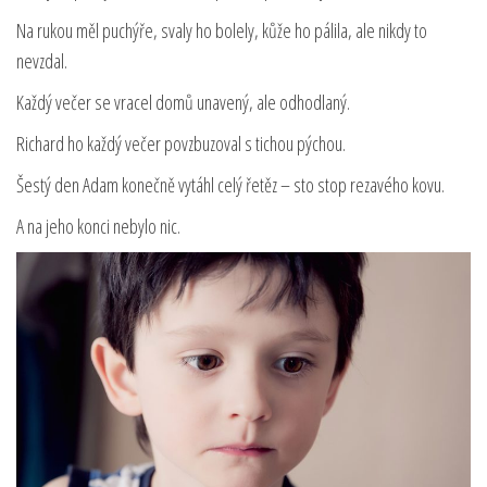
Na rukou měl puchýře, svaly ho bolely, kůže ho pálila, ale nikdy to
nevzdal.
Každý večer se vracel domů unavený, ale odhodlaný.
Richard ho každý večer povzbuzoval s tichou pýchou.
Šestý den Adam konečně vytáhl celý řetěz – sto stop rezavého kovu.
A na jeho konci nebylo nic.