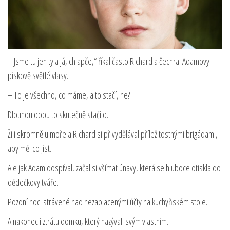
– Jsme tu jen ty a já, chlapče,“ říkal často Richard a čechral Adamovy
pískově světlé vlasy.
– To je všechno, co máme, a to stačí, ne?
Dlouhou dobu to skutečně stačilo.
Žili skromně u moře a Richard si přivydělával příležitostnými brigádami,
aby měl co jíst.
Ale jak Adam dospíval, začal si všímat únavy, která se hluboce otiskla do
dědečkovy tváře.
Pozdní noci strávené nad nezaplacenými účty na kuchyňském stole.
A nakonec i ztrátu domku, který nazývali svým vlastním.