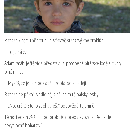
Richard k němu přistoupil a zvědavě si rezavý kov prohlížel.
– To je nález!
Adam zatáhl ještě víc a představil si potopené pirátské lodě a truhly
plné mincí.
– Myslíš, že je tam poklad? – Zeptal se s nadějí.
Richard se přikrčil vedle něj a oči se mu šibalsky leskly.
– „No, určitě z toho zbohatneš,“ odpověděl tajemně.
Té noci Adam většinu noci probděl a představoval si, že najde
nevýslovné bohatství.