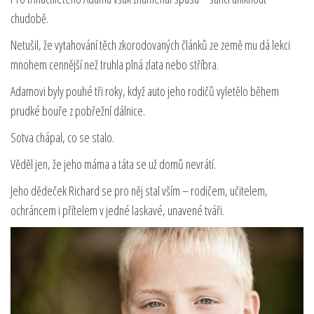
chudobě.
Netušil, že vytahování těch zkorodovaných článků ze země mu dá lekci
mnohem cennější než truhla plná zlata nebo stříbra.
Adamovi byly pouhé tři roky, když auto jeho rodičů vyletělo během
prudké bouře z pobřežní dálnice.
Sotva chápal, co se stalo.
Věděl jen, že jeho máma a táta se už domů nevrátí.
Jeho dědeček Richard se pro něj stal vším – rodičem, učitelem,
ochráncem i přítelem v jedné laskavé, unavené tváři.