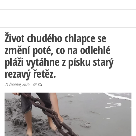
Život chudého chlapce se
změní poté, co na odlehlé
pláži vytáhne z písku starý
rezavý řetěz.
21 července, 2025
Off