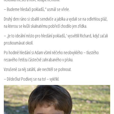
– Budeme hledači pokladů,“ usmál se vřele.
Druhý den ráno si sbalili sendviče a jablka a vydali se na odlehlou pláž,
na kterou se kvůli skalnatému pobřeží chodilo jen zřídka.
– ‚Je to ideální místo pro hledání pokladů,‘ vysvětlil Richard, když začali
prozkoumávat okolí.
Po hodině hledání si Adam všiml něčeho neobvyklého – tlustého
rezavého řetězu částečně zahrabaného v písku.
Vzrušeně za něj zatáhl, ale nechtěl se pohnout.
– Dědečku! Podívej se na to! – vykřikl.