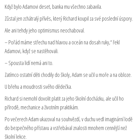
Když bylo Adamovi deset, banka mu všechno zabavila.
Zůstal jen zchátralý přívěs, který Richard koupil za své poslední úspory.
Ale ani tehdy jeho optimismus neochaboval.
– Pořád máme střechu nad hlavou a oceán na dosah ruky,“ řekl
Adamovi, když se nastěhovali.
– Spousta lidí nemá ani to.
Zatímco ostatní děti chodily do školy, Adam se učil u moře a na obloze.
U břehu a moudrosti svého dědečka.
Richard si nemohl dovolit platit za jeho školní docházku, ale učil ho
přírodě, mechanice a životním praktikám.
Po večerech Adam ukazoval na souhvězdí, v duchu vedl imaginární lodě
do bezpečného přístavu a vstřebával znalosti mnohem cennější než
školní lekce.