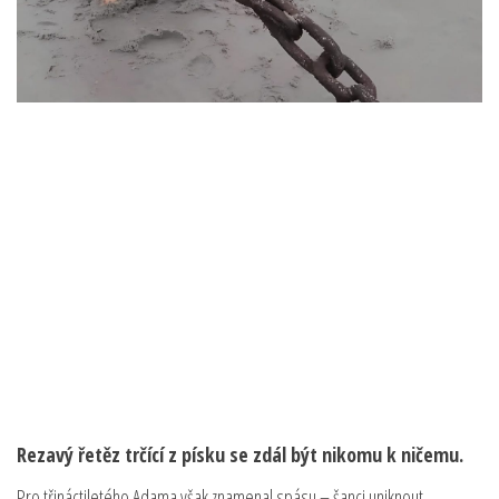
Rezavý řetěz trčící z písku se zdál být nikomu k ničemu.
Pro třináctiletého Adama však znamenal spásu – šanci uniknout