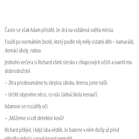
Často se však Adam přistihl, že zírá na vzdálená světla města.
Toužil po normálním životě, který podle něj měly ostatní děti – kamarádi,
domácí úkoly, rutina.
Jednoho večera si Richard všiml stesku v chlapcových očích a navrhl mu
dobrodružství.
– Zítra prozkoumáme tu skrytou zátoku, kterou jsme našli.
– Určitě objevíme něco, co nás žádná škola nenaučí.
Adamovi se rozzářily oči.
– ‚Můžeme si vzít detektor kovů?
Richard přikývl, i když oba věděli, že baterie v něm došly už před
několika měsíci a nové koupit nemohli.