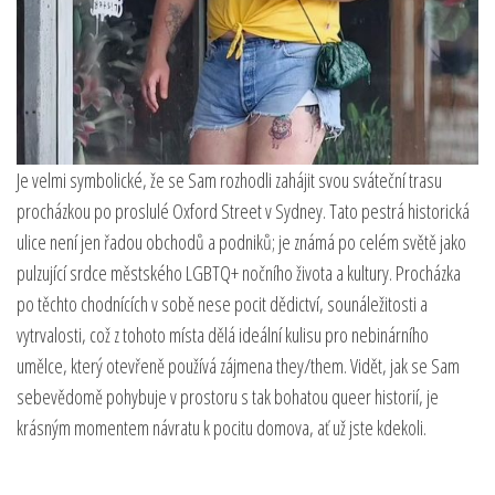
Je velmi symbolické, že se Sam rozhodli zahájit svou sváteční trasu
procházkou po proslulé Oxford Street v Sydney. Tato pestrá historická
ulice není jen řadou obchodů a podniků; je známá po celém světě jako
pulzující srdce městského LGBTQ+ nočního života a kultury. Procházka
po těchto chodnících v sobě nese pocit dědictví, sounáležitosti a
vytrvalosti, což z tohoto místa dělá ideální kulisu pro nebinárního
umělce, který otevřeně používá zájmena they/them. Vidět, jak se Sam
sebevědomě pohybuje v prostoru s tak bohatou queer historií, je
krásným momentem návratu k pocitu domova, ať už jste kdekoli.