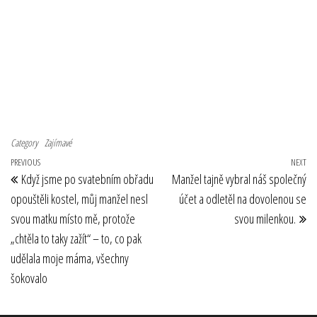
Category
Zajímavé
Navigace pro příspěvek
Previous Post
PREVIOUS
NEXT
Ne
Když jsme po svatebním obřadu
Manžel tajně vybral náš společný
opouštěli kostel, můj manžel nesl
účet a odletěl na dovolenou se
svou matku místo mě, protože
svou milenkou.
„chtěla to taky zažít“ – to, co pak
udělala moje máma, všechny
šokovalo