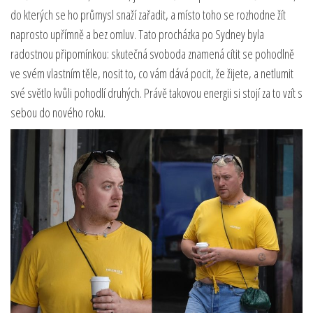
do kterých se ho průmysl snaží zařadit, a místo toho se rozhodne žít
naprosto upřímně a bez omluv. Tato procházka po Sydney byla
radostnou připomínkou: skutečná svoboda znamená cítit se pohodlně
ve svém vlastním těle, nosit to, co vám dává pocit, že žijete, a netlumit
své světlo kvůli pohodlí druhých. Právě takovou energii si stojí za to vzít s
sebou do nového roku.