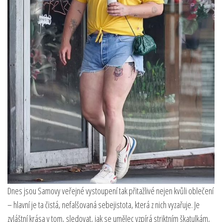
Dnes jsou Samovy veřejné vystoupení tak přitažlivé nejen kvůli oblečení
– hlavní je ta čistá, nefalšovaná sebejistota, která z nich vyzařuje. Je
zvláštní krása v tom, sledovat, jak se umělec vzpírá striktním škatulkám,