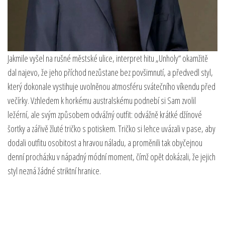
Jakmile vyšel na rušné městské ulice, interpret hitu „Unholy“ okamžitě
dal najevo, že jeho příchod nezůstane bez povšimnutí, a předvedl styl,
který dokonale vystihuje uvolněnou atmosféru svátečního víkendu před
večírky. Vzhledem k horkému australskému podnebí si Sam zvolil
ležérní, ale svým způsobem odvážný outfit: odvážně krátké džínové
šortky a zářivě žluté tričko s potiskem. Tričko si lehce uvázali v pase, aby
dodali outfitu osobitost a hravou náladu, a proměnili tak obyčejnou
denní procházku v nápadný módní moment, čímž opět dokázali, že jejich
styl nezná žádné striktní hranice.