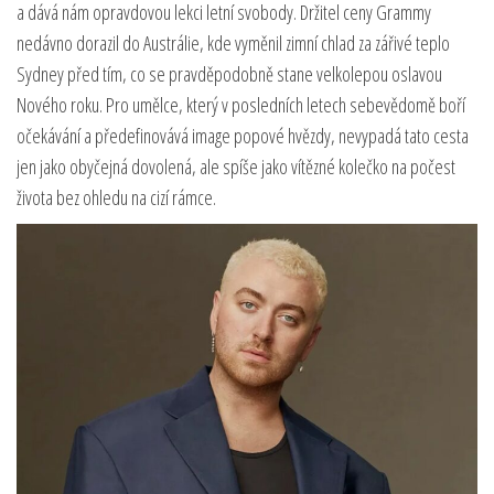
a dává nám opravdovou lekci letní svobody. Držitel ceny Grammy
nedávno dorazil do Austrálie, kde vyměnil zimní chlad za zářivé teplo
Sydney před tím, co se pravděpodobně stane velkolepou oslavou
Nového roku. Pro umělce, který v posledních letech sebevědomě boří
očekávání a předefinovává image popové hvězdy, nevypadá tato cesta
jen jako obyčejná dovolená, ale spíše jako vítězné kolečko na počest
života bez ohledu na cizí rámce.