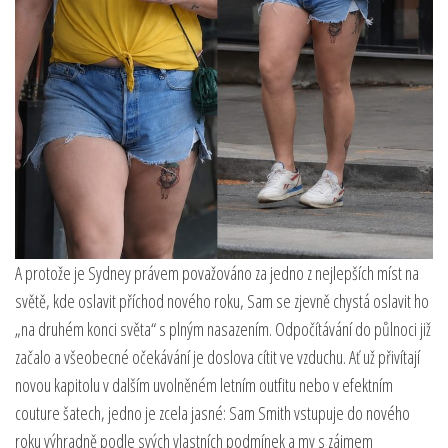
A protože je Sydney právem považováno za jedno z nejlepších míst na
světě, kde oslavit příchod nového roku, Sam se zjevně chystá oslavit ho
„na druhém konci světa“ s plným nasazením. Odpočítávání do půlnoci již
začalo a všeobecné očekávání je doslova cítit ve vzduchu. Ať už přivítají
novou kapitolu v dalším uvolněném letním outfitu nebo v efektním
couture šatech, jedno je zcela jasné: Sam Smith vstupuje do nového
roku výhradně podle svých vlastních podmínek a my s zájmem