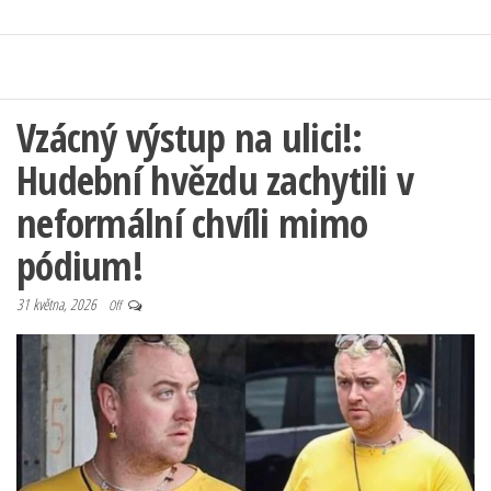
Vzácný výstup na ulici!:
Hudební hvězdu zachytili v
neformální chvíli mimo
pódium!
31 května, 2026
Off