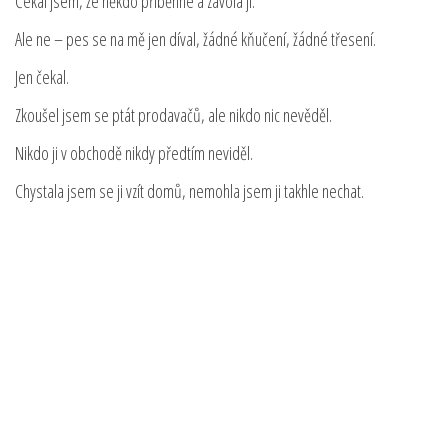
Čekal jsem, že někdo přiběhne a zavolá ji.
Ale ne – pes se na mě jen díval, žádné kňučení, žádné třesení.
Jen čekal.
Zkoušel jsem se ptát prodavačů, ale nikdo nic nevěděl.
Nikdo ji v obchodě nikdy předtím neviděl.
Chystala jsem se ji vzít domů, nemohla jsem ji takhle nechat.