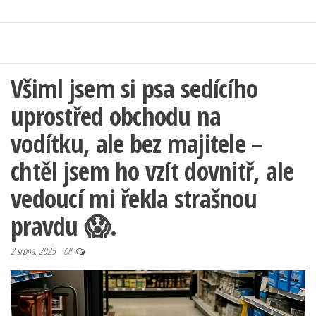
Všiml jsem si psa sedícího
uprostřed obchodu na
vodítku, ale bez majitele –
chtěl jsem ho vzít dovnitř, ale
vedoucí mi řekla strašnou
pravdu 😱.
2 srpna, 2025
Off