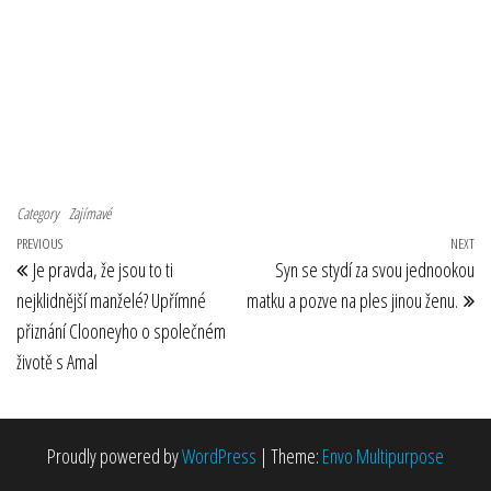
Category
Zajímavé
Navigace pro příspěvek
Previous Post
PREVIOUS
NEXT
Ne
Je pravda, že jsou to ti
Syn se stydí za svou jednookou
nejklidnější manželé? Upřímné
matku a pozve na ples jinou ženu.
přiznání Clooneyho o společném
životě s Amal
Proudly powered by
WordPress
|
Theme:
Envo Multipurpose