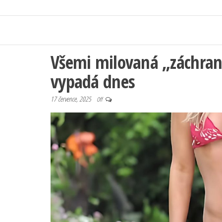
Všemi milovaná „záchraná
vypadá dnes
17 července, 2025
Off