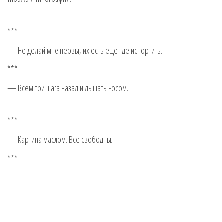
***
— Не делай мне нервы, их есть еще где испортить.
***
— Всем три шага назад и дышать носом.
***
— Картина маслом. Все свободны.
***