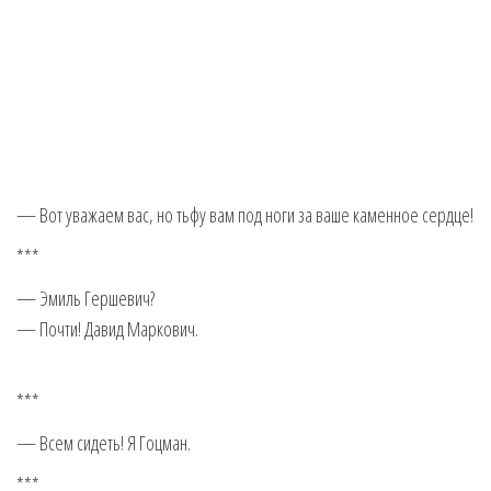
— Вот уважаем вас, но тьфу вам под ноги за ваше каменное сердце!
***
— Эмиль Гершевич?
— Почти! Давид Маркович.
***
— Всем сидеть! Я Гоцман.
***