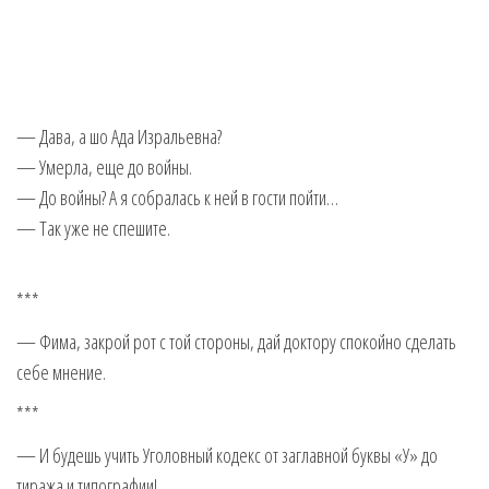
— Дава, а шо Ада Изральевна?
— Умерла, еще до войны.
— До войны? А я собралась к ней в гости пойти…
— Так уже не спешите.
***
— Фима, закрой рот с той стороны, дай доктору спокойно сделать
себе мнение.
***
— И будешь учить Уголовный кодекс от заглавной буквы «У» до
тиража и типографии!