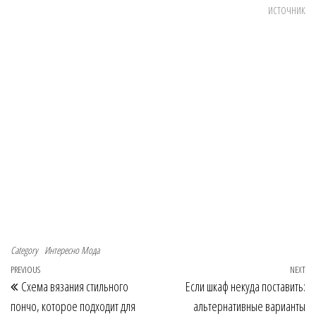
источник
Category
Интересно
Мода
Navigace pro příspěvek
Previous Post
PREVIOUS
NEXT
Ne
Схема вязания стильного
Если шкаф некуда поставить:
пончо, которое подходит для
альтернативные варианты