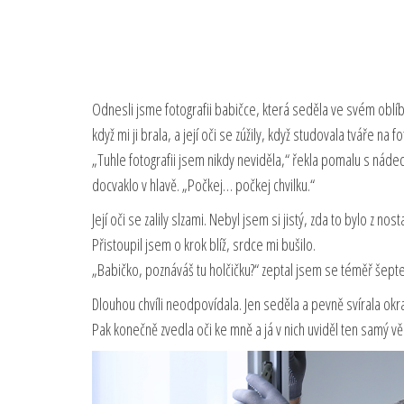
Odnesli jsme fotografii babičce, která seděla ve svém oblíbe
když mi ji brala, a její oči se zúžily, když studovala tváře na fo
„Tuhle fotografii jsem nikdy neviděla,“ řekla pomalu s nádech
docvaklo v hlavě. „Počkej… počkej chvilku.“
Její oči se zalily slzami. Nebyl jsem si jistý, zda to bylo z nos
Přistoupil jsem o krok blíž, srdce mi bušilo.
„Babičko, poznáváš tu holčičku?“ zeptal jsem se téměř šept
Dlouhou chvíli neodpovídala. Jen seděla a pevně svírala okra
Pak konečně zvedla oči ke mně a já v nich uviděl ten samý věd