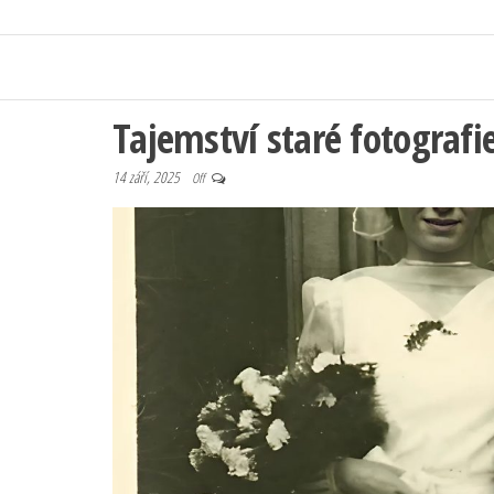
Tajemství staré fotografi
14 září, 2025
Off