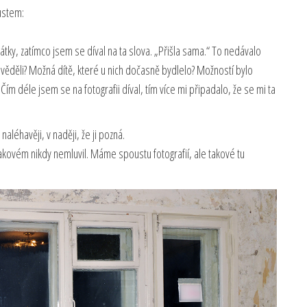
oustem:
tky, zatímco jsem se díval na ta slova. „Přišla sama.“ To nedávalo
nevěděli? Možná dítě, které u nich dočasně bydlelo? Možností bylo
m déle jsem se na fotografii díval, tím více mi připadalo, že se mi ta
naléhavěji, v naději, že ji pozná.
akovém nikdy nemluvil. Máme spoustu fotografií, ale takové tu