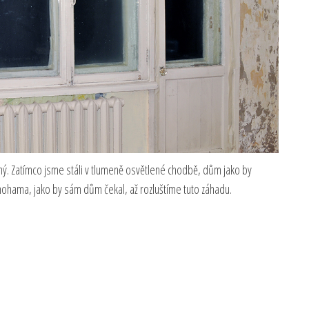
ný. Zatímco jsme stáli v tlumeně osvětlené chodbě, dům jako by
nohama, jako by sám dům čekal, až rozluštíme tuto záhadu.