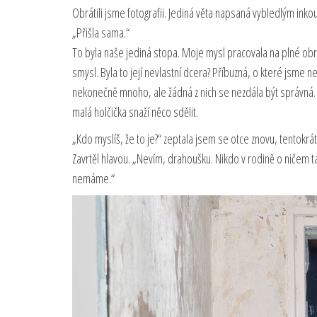
Obrátili jsme fotografii. Jediná věta napsaná vybledlým ink
„Přišla sama.“
To byla naše jediná stopa. Moje mysl pracovala na plné obrá
smysl. Byla to její nevlastní dcera? Příbuzná, o které jsme 
nekonečně mnoho, ale žádná z nich se nezdála být správná. Čí
malá holčička snaží něco sdělit.
„Kdo myslíš, že to je?“ zeptala jsem se otce znovu, tentokrát 
Zavrtěl hlavou. „Nevím, drahoušku. Nikdo v rodině o ničem t
nemáme.“