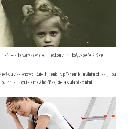
 našli – schovaný za vratkou deskou v chodbě, zapečetěný ve
. Nevěsta v saténových šatech, ženich v přísném formálním obleku, oba
pozornost upoutala malá holčička, která stála před nimi.