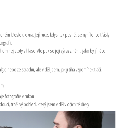
ném křesle u okna. Její ruce, kdysi tak pevné, se nyní lehce třásly,
tografii.
em nejistoty v hlase. Ale pak se její výraz změnil, jako by jí něco
talgie nebo ze strachu, ale viděl jsem, jak ji tíha vzpomínek tlačí.
em.
je fotografie v rukou.
oucí, trpělivý pohled, který jsem viděl v očích té dívky.