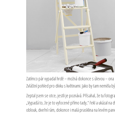
Zatímco pár vypadal hrdě – možná dokonce s úlevou – ona se
Zvláštní pohled pro dívku s květinami. Jako by tam neměla bý
Zeptal jsem se otce, jestli je poznává. Přísahal, že tu fotogra
„Vypadá to, že je to vyfocené přímo tady,“ řekl a ukázal na 
oblouk, dveřní rám, dokonce i malá prasklina na levém pane