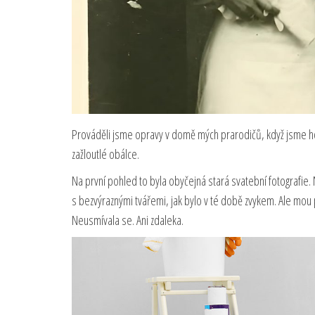
Prováděli jsme opravy v domě mých prarodičů, když jsme ho
zažloutlé obálce.
Na první pohled to byla obyčejná stará svatební fotografie
s bezvýraznými tvářemi, jak bylo v té době zvykem. Ale mou 
Neusmívala se. Ani zdaleka.