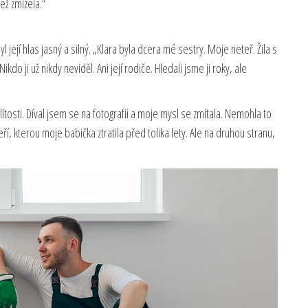
ež zmizela.“
ejí hlas jasný a silný. „Klara byla dcera mé sestry. Moje neteř. Žila s
do ji už nikdy neviděl. Ani její rodiče. Hledali jsme ji roky, ale
lítosti. Díval jsem se na fotografii a moje mysl se zmítala. Nemohla to
ří, kterou moje babička ztratila před tolika lety. Ale na druhou stranu,