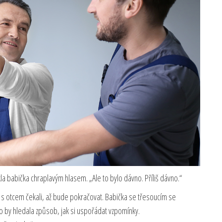
 babička chraplavým hlasem. „Ale to bylo dávno. Příliš dávno.“
e s otcem čekali, až bude pokračovat. Babička se třesoucím se
ako by hledala způsob, jak si uspořádat vzpomínky.