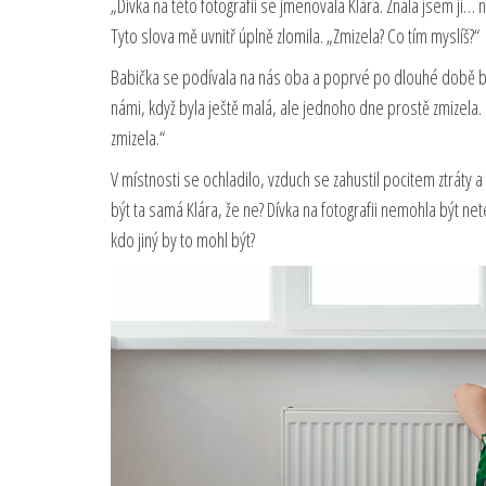
„Dívka na této fotografii se jmenovala Klára. Znala jsem ji… n
Tyto slova mě uvnitř úplně zlomila. „Zmizela? Co tím myslíš?“
Babička se podívala na nás oba a poprvé po dlouhé době byl j
námi, když byla ještě malá, ale jednoho dne prostě zmizela. Nik
zmizela.“
V místnosti se ochladilo, vzduch se zahustil pocitem ztráty a 
být ta samá Klára, že ne? Dívka na fotografii nemohla být nete
kdo jiný by to mohl být?