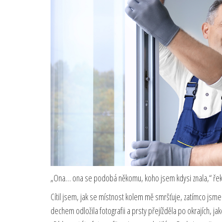
„Ona… ona se podobá někomu, koho jsem kdysi znala,“ řekla
Cítil jsem, jak se místnost kolem mě smršťuje, zatímco jsm
dechem odložila fotografii a prsty přejížděla po okrajích, j