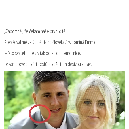
„Zapomněl, že čekám naše první dítě.
Považoval mě za úplně cizího člověka,“ vzpomíná Emma.
Místo svatební cesty tak odjeli do nemocnice.
Lékaři provedli sérii testů a sdělili jim děsivou zprávu.