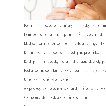
Políbila mě na rozloučenou s nějakým neobvyklým spěchem, 
Nemuselo to nic znamenat – jen náročný den v práci -, ale m
Mávl jsem za ní a snažil se toho pocitu zbavit, ale myšlenky 
Kolem deváté večer jsem se rozhodla jít na procházku.
Dělala jsem to často, abych si pročistila hlavu, zvlášť když j
Hodila jsem na sebe bundu a vyšla z domu, nechala jsem své
Ulice byly tiché, téměř opuštěné.
Ale pak, když jsem procházel slepou ulicí pár bloků od naše
Clařino auto stálo na dvoře neznámého domu.