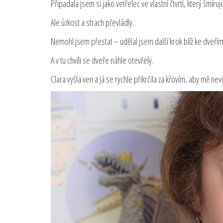
Připadala jsem si jako vetřelec ve vlastní čtvrti, který šmíruj
Ale úzkost a strach převládly.
Nemohl jsem přestat – udělal jsem další krok blíž ke dveřím, 
A v tu chvíli se dveře náhle otevřely.
Clara vyšla ven a já se rychle přikrčila za křovím, aby mě nev