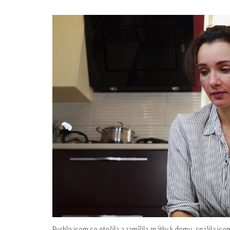
Rychle jsem se otočila a zamířila zpátky k domu, snažila jse