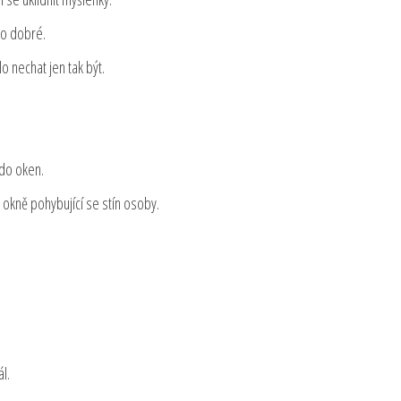
lo dobré.
o nechat jen tak být.
 do oken.
 okně pohybující se stín osoby.
l.