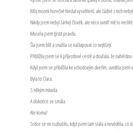
Můj mozek horečně hledal vysvětlení, ale žádné z nich neby
Nikdy jsem nebyl žárlivý člověk, ale něco uvnitř mě to nechtěl
Musela jsem zjistit pravdu.
Šla jsem blíž a snažila se našlapovat co nejtišeji.
Přiblížila jsem se k příjezdové cestě a doufala, že nahlédnu
Když jsem se přiblížila ke vchodovým dveřím, uviděla jsem v
Byla to Clara.
S někým mluvila.
A dokonce se smála.
Ale komu?
Srdce se mi rozbušilo, když jsem tam stála a nevěděla, co dá