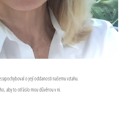
nezapochyboval o její oddanosti našemu vztahu.
ného, aby to otřáslo mou důvěrou v ni.