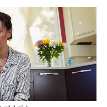
m se uklidnit myšlenky.