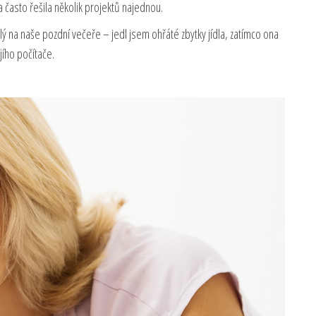
 často řešila několik projektů najednou.
klý na naše pozdní večeře – jedl jsem ohřáté zbytky jídla, zatímco ona
jího počítače.