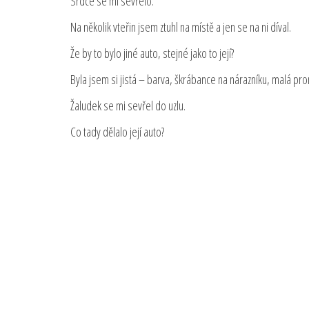
Srdce se mi sevřelo.
Na několik vteřin jsem ztuhl na místě a jen se na ni díval.
Že by to bylo jiné auto, stejné jako to její?
Byla jsem si jistá – barva, škrábance na nárazníku, malá p
Žaludek se mi sevřel do uzlu.
Co tady dělalo její auto?