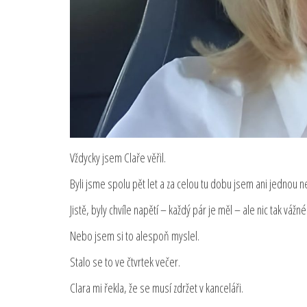
Vždycky jsem Claře věřil.
Byli jsme spolu pět let a za celou tu dobu jsem ani jednou 
Jistě, byly chvíle napětí – každý pár je měl – ale nic tak váž
Nebo jsem si to alespoň myslel.
Stalo se to ve čtvrtek večer.
Clara mi řekla, že se musí zdržet v kanceláři.