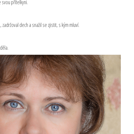
e svou přítelkyni.
zadržoval dech a snažil se zjistit, s kým mluví.
iděla.