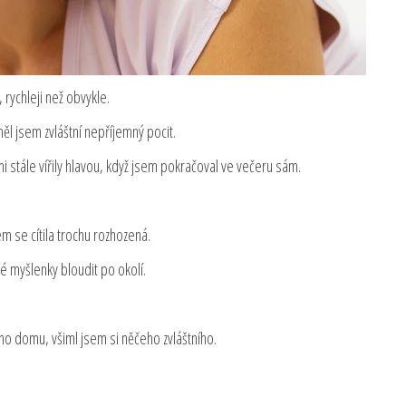
rychleji než obvykle.
ěl jsem zvláštní nepříjemný pocit.
mi stále vířily hlavou, když jsem pokračoval ve večeru sám.
sem se cítila trochu rozhozená.
 myšlenky bloudit po okolí.
ho domu, všiml jsem si něčeho zvláštního.