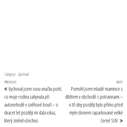
Category
Zajímavé
Navigace pro příspěvek
Previous Post
PREVIOUS
NEXT
Ne
Vychoval jsem svou vnučku poté,
Pomohl jsem mladé mamince s
co moje rodina zahynula při
dítětem v obchodě s potravinami –
autonehodě v sněhové bouři – o
o tři dny později bylo přímo před
dvacet let později mi dala vzkaz,
mým domem zaparkované velké
který změnil všechno.
černé SUV.