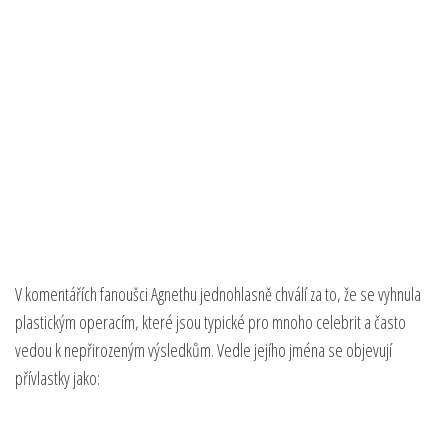
V komentářích fanoušci Agnethu jednohlasně chválí za to, že se vyhnula
plastickým operacím, které jsou typické pro mnoho celebrit a často
vedou k nepřirozeným výsledkům. Vedle jejího jména se objevují
přívlastky jako: