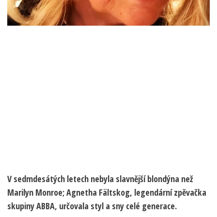
V sedmdesátých letech nebyla slavnější blondýna než
Marilyn Monroe; Agnetha Fältskog, legendární zpěvačka
skupiny ABBA, určovala styl a sny celé generace.