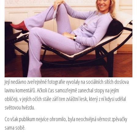
Její nedávno zveřejněné fotografie vyvolaly na sociálních sítích doslova
lavinu komentářů. Ačkoli čas samozřejmě zanechal stopy na jejím
obličeji, v jejích očích stále září ten zvláštní lesk, který z ní kdysi udělal
světovou hvězdu.
Co však publikum nejvíce ohromilo, byla neochvějná věrnost zpěvačky
sama sobě.