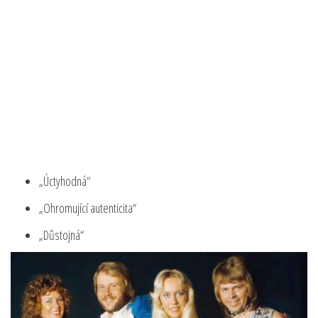
„Úctyhodná“
„Ohromující autenticita“
„Důstojná“