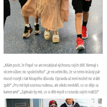
„Mám pocit, že Piqué se ani nezabýval výchovou svých dětí. Nemají s
otcem vůbec nic společného!“ „Je mi velmi líto, že se tento krásný pár
musel rozejít z tak hloupého důvodu. Opravdu už není možné nic vrátit
zpět?“ „Pro mě byli vzornou rodinou, ale nikdo nevěděl, co se děje za
kamerami!“ „Zajímalo by mě, co si děti myslí o rozvodu svých rodičů?“