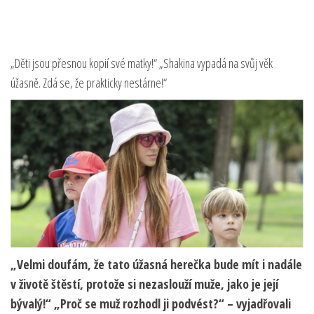
„Děti jsou přesnou kopií své matky!“ „Shakina vypadá na svůj věk
úžasně. Zdá se, že prakticky nestárne!“
„Velmi doufám, že tato úžasná herečka bude mít i nadále
v životě štěstí, protože si nezaslouží muže, jako je její
bývalý!“ „Proč se muž rozhodl ji podvést?“ – vyjadřovali