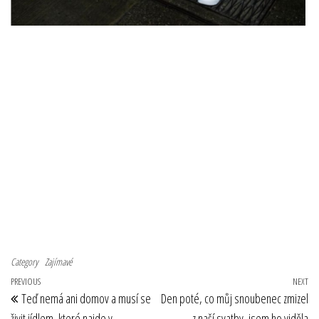
Category
Zajímavé
Navigace pro příspěvek
Previous Post
PREVIOUS
NEXT
Ne
Teď nemá ani domov a musí se
Den poté, co můj snoubenec zmizel
živit jídlem, které najde v
z naší svatby, jsem ho viděla