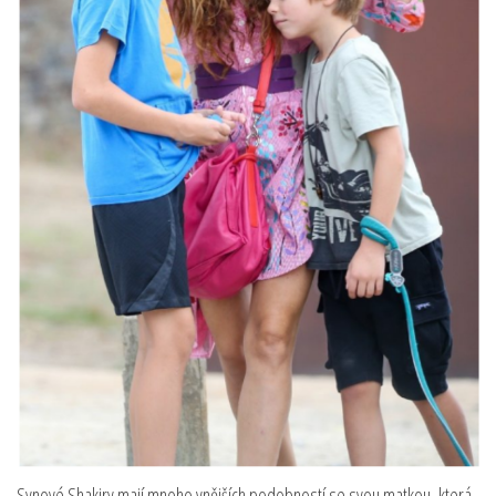
Synové Shakiry mají mnoho vnějších podobností se svou matkou, která