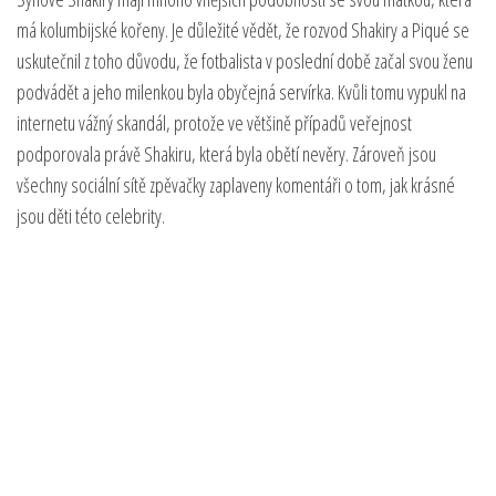
má kolumbijské kořeny. Je důležité vědět, že rozvod Shakiry a Piqué se
uskutečnil z toho důvodu, že fotbalista v poslední době začal svou ženu
podvádět a jeho milenkou byla obyčejná servírka. Kvůli tomu vypukl na
internetu vážný skandál, protože ve většině případů veřejnost
podporovala právě Shakiru, která byla obětí nevěry. Zároveň jsou
všechny sociální sítě zpěvačky zaplaveny komentáři o tom, jak krásné
jsou děti této celebrity.