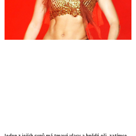
Jeden z jejích synů má tmavé vlasy a hnědé oči, zatímco