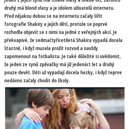
druhý má blond vlasy a je idolem uživatelů internetu.
Před nějakou dobou se na internetu začaly šířit
fotografie Shakiry a jejích dětí, protože se poprvé
rozhodla objevit se s nimi na jedné z veřejných akcí. Je
překvapivé, že sedmačtyřicetiletá Shakira vypadá docela
šťastně, i když musela prožít rozvod a navždy
zapomenout na fotbalistu. Je také důležité si uvědomit,
že jeden ze synů zpěvačky má již jedenáct let a druhý
pouze devět. Děti už vypadají docela hezky, i když teprve
nedávno začaly chodit do školy.