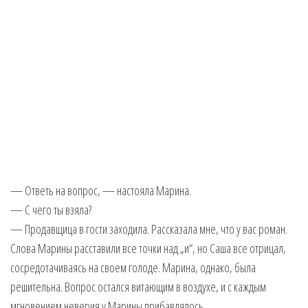
— Ответь на вопрос, — настояла Марина.
— С чего ты взяла?
— Продавщица в гости заходила. Рассказала мне, что у вас роман.
Слова Марины расставили все точки над „и“, но Саша все отрицал,
сосредотачиваясь на своем голоде. Марина, однако, была
решительна. Вопрос остался витающим в воздухе, и с каждым
мгновением неверия у Марины прибавлялось.