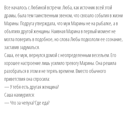
Все началось с Любиной встречи. Люба, как источник всей этой
драмы, была тем таинственным звеном, что связало события в жизни
Марины. Подруга утверждала, что муж Марины не на рыбалке, а в
объятиях другой женщины. Наивная Марина в первый момент не
могла поверить в подобное, но слова Любы подкололи ее сознание,
заставив задуматься.
Саша, ее муж, вернулся домой с неопределенным весельем. Его
хорошее настроение лишь усилило тревогу Марины. Она решила
разобраться в этом и не терять времени. Вместо обычного
приветствия она спросила:
— У тебя есть другая женщина?
Саша нахмурился:
— Что за чепуха? Где еда?