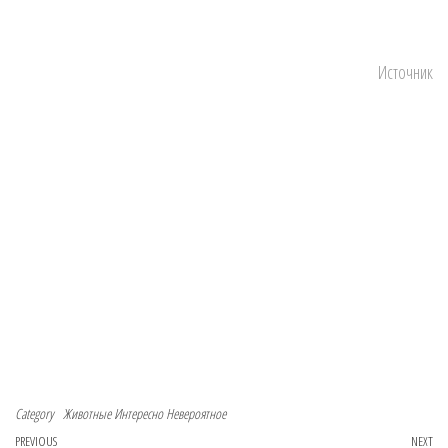
Источник
Category
Животные
Интересно
Невероятное
Navigace pro příspěvek
Previous Post
PREVIOUS
NEXT
Ne