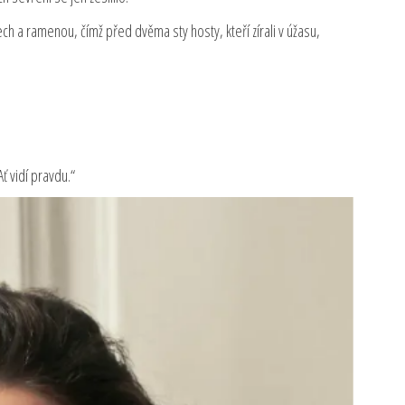
ech a ramenou, čímž před dvěma sty hosty, kteří zírali v úžasu,
Ať vidí pravdu.“