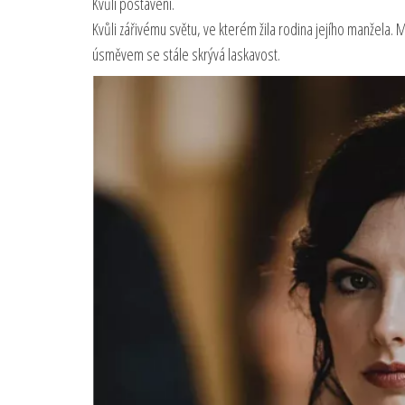
Kvůli postavení.
Kvůli zářivému světu, ve kterém žila rodina jejího manžela. 
úsměvem se stále skrývá laskavost.