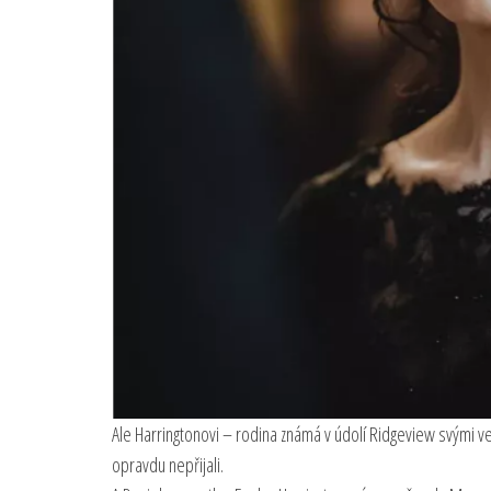
Ale Harringtonovi – rodina známá v údolí Ridgeview svými ven
opravdu nepřijali.