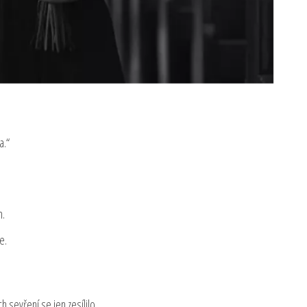
a.“
m.
e.
h sevření se jen zesílilo.