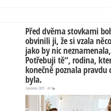
Před dvěma stovkami bohat
obvinili ji, že si vzala něco
jako by nic neznamenala,
Potřebuji tě“, rodina, kter
konečně poznala pravdu 
byla.
3 prosince, 2025
Off