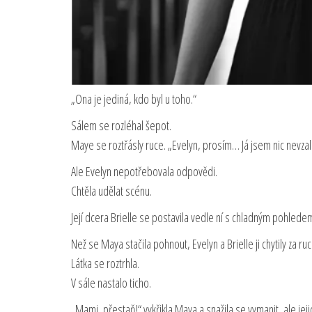
„Ona je jediná, kdo byl u toho.“
Sálem se rozléhal šepot.
Maye se roztřásly ruce. „Evelyn, prosím… Já jsem nic nevzal
Ale Evelyn nepotřebovala odpovědi.
Chtěla udělat scénu.
Její dcera Brielle se postavila vedle ní s chladným pohlede
Než se Maya stačila pohnout, Evelyn a Brielle ji chytily za ruc
Látka se roztrhla.
V sále nastalo ticho.
„Mami, přestaň!“ vykřikla Maya a snažila se vymanit, ale jejic