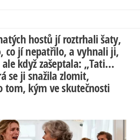
ých hostů jí roztrhali šaty,
, co jí nepatřilo, a vyhnali ji,
 ale když zašeptala: „Tati…
á se ji snažila zlomit,
o tom, kým ve skutečnosti