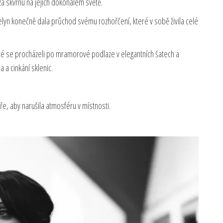
a skvrnu na jejich dokonalém světě.
elyn konečně dala průchod svému rozhořčení, které v sobě živila celé
osté se procházeli po mramorové podlaze v elegantních šatech a
 a cinkání sklenic.
tře, aby narušila atmosféru v místnosti.