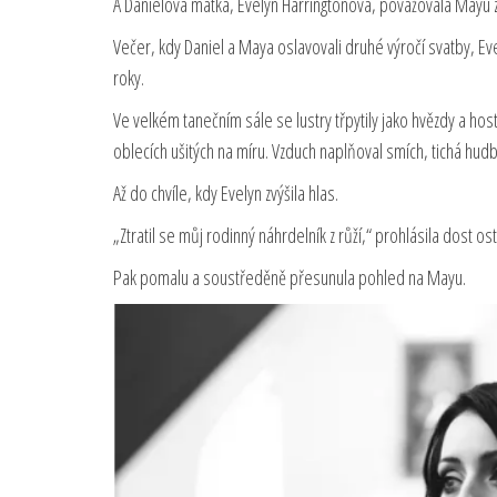
A Danielova matka, Evelyn Harringtonová, považovala Mayu z
Večer, kdy Daniel a Maya oslavovali druhé výročí svatby, Ev
roky.
Ve velkém tanečním sále se lustry třpytily jako hvězdy a h
oblecích ušitých na míru. Vzduch naplňoval smích, tichá hudba
Až do chvíle, kdy Evelyn zvýšila hlas.
„Ztratil se můj rodinný náhrdelník z růží,“ prohlásila dost os
Pak pomalu a soustředěně přesunula pohled na Mayu.