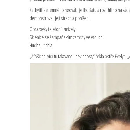
Zachytili se jemného hedvábí jejího šatu a roztrhli ho na zád
demonstrovali její strach a ponížení.
Obrazovky telefonů zmizely.
Sklenice se šampaňským zamrzly ve vzduchu.
Hudba utichla.
„Ať všichni vidí tu takzvanou nevinnost,“ řekla ostře Evelyn. „