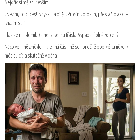
Nejdřív si mě ani nevšiml.
„Nevím, co chceš!“ vzlykal na dítě. „Prosím, prosím, přestaň plakat –
snažím se!“
Hlas se mu zlomil. Ramena se mu třásla. Vypadal úplně zdrcený.
Něco ve mně změklo – ale jiná část mě se konečně poprvé za několik
měsíců cítila skutečně viděná.