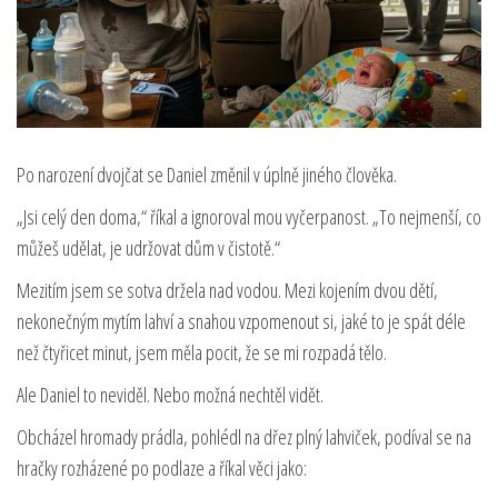
Po narození dvojčat se Daniel změnil v úplně jiného člověka.
„Jsi celý den doma,“ říkal a ignoroval mou vyčerpanost. „To nejmenší, co
můžeš udělat, je udržovat dům v čistotě.“
Mezitím jsem se sotva držela nad vodou. Mezi kojením dvou dětí,
nekonečným mytím lahví a snahou vzpomenout si, jaké to je spát déle
než čtyřicet minut, jsem měla pocit, že se mi rozpadá tělo.
Ale Daniel to neviděl. Nebo možná nechtěl vidět.
Obcházel hromady prádla, pohlédl na dřez plný lahviček, podíval se na
hračky rozházené po podlaze a říkal věci jako: