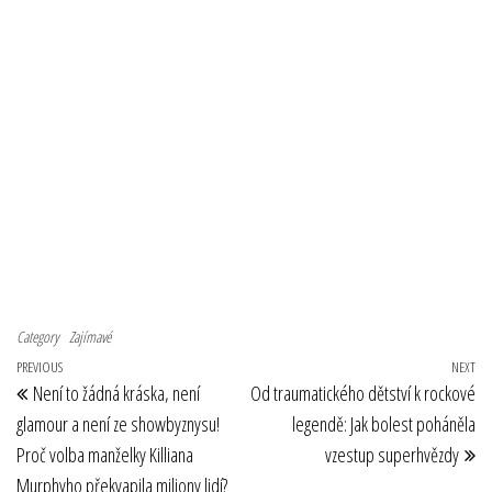
Category
Zajímavé
Navigace pro příspěvek
Previous Post
PREVIOUS
NEXT
Ne
Není to žádná kráska, není
Od traumatického dětství k rockové
glamour a není ze showbyznysu!
legendě: Jak bolest poháněla
Proč volba manželky Killiana
vzestup superhvězdy
Murphyho překvapila miliony lidí?