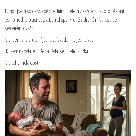
Tu noc jsem spala vsedě s jedním dítětem v každé ruce, protože ani
jedno nechtělo usnout, a Daniel spal klidně v druhé místnosti se
zavřenými dveřmi.
A já jsem si s brutální jasností uvědomila jednu věc:
Už jsem nebyla jeho žena. Byla jsem jeho služka.
A já toho měla dost.