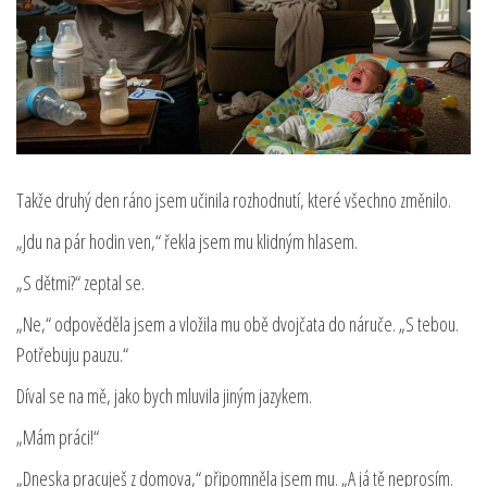
Takže druhý den ráno jsem učinila rozhodnutí, které všechno změnilo.
„Jdu na pár hodin ven,“ řekla jsem mu klidným hlasem.
„S dětmi?“ zeptal se.
„Ne,“ odpověděla jsem a vložila mu obě dvojčata do náruče. „S tebou.
Potřebuju pauzu.“
Díval se na mě, jako bych mluvila jiným jazykem.
„Mám práci!“
„Dneska pracuješ z domova,“ připomněla jsem mu. „A já tě neprosím.