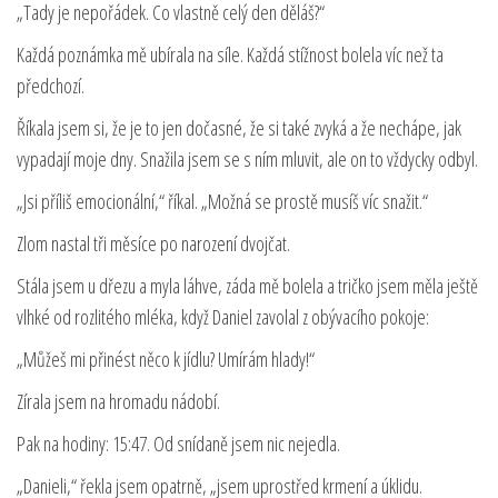
„Tady je nepořádek. Co vlastně celý den děláš?“
Každá poznámka mě ubírala na síle. Každá stížnost bolela víc než ta
předchozí.
Říkala jsem si, že je to jen dočasné, že si také zvyká a že nechápe, jak
vypadají moje dny. Snažila jsem se s ním mluvit, ale on to vždycky odbyl.
„Jsi příliš emocionální,“ říkal. „Možná se prostě musíš víc snažit.“
Zlom nastal tři měsíce po narození dvojčat.
Stála jsem u dřezu a myla láhve, záda mě bolela a tričko jsem měla ještě
vlhké od rozlitého mléka, když Daniel zavolal z obývacího pokoje:
„Můžeš mi přinést něco k jídlu? Umírám hlady!“
Zírala jsem na hromadu nádobí.
Pak na hodiny: 15:47. Od snídaně jsem nic nejedla.
„Danieli,“ řekla jsem opatrně, „jsem uprostřed krmení a úklidu.