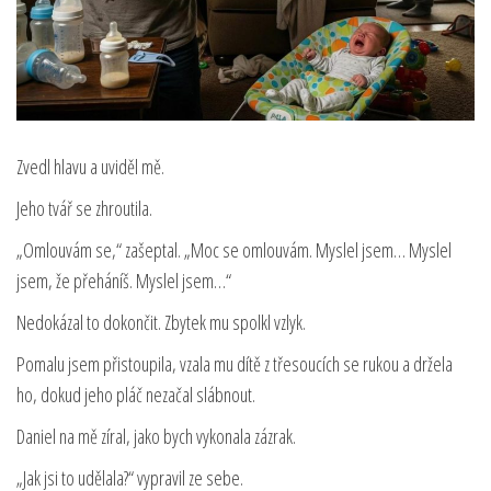
Zvedl hlavu a uviděl mě.
Jeho tvář se zhroutila.
„Omlouvám se,“ zašeptal. „Moc se omlouvám. Myslel jsem… Myslel
jsem, že přeháníš. Myslel jsem…“
Nedokázal to dokončit. Zbytek mu spolkl vzlyk.
Pomalu jsem přistoupila, vzala mu dítě z třesoucích se rukou a držela
ho, dokud jeho pláč nezačal slábnout.
Daniel na mě zíral, jako bych vykonala zázrak.
„Jak jsi to udělala?“ vypravil ze sebe.