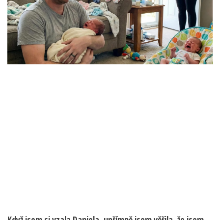
Když jsem si vzala Daniela, upřímně jsem věřila, že jsem