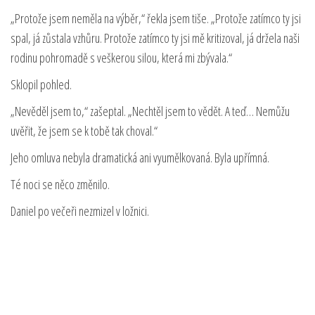
„Protože jsem neměla na výběr,“ řekla jsem tiše. „Protože zatímco ty jsi
spal, já zůstala vzhůru. Protože zatímco ty jsi mě kritizoval, já držela naši
rodinu pohromadě s veškerou silou, která mi zbývala.“
Sklopil pohled.
„Nevěděl jsem to,“ zašeptal. „Nechtěl jsem to vědět. A teď… Nemůžu
uvěřit, že jsem se k tobě tak choval.“
Jeho omluva nebyla dramatická ani vyumělkovaná. Byla upřímná.
Té noci se něco změnilo.
Daniel po večeři nezmizel v ložnici.