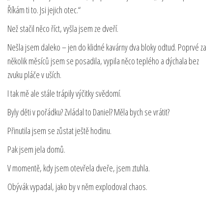
Říkám ti to. Jsi jejich otec.“
Než stačil něco říct, vyšla jsem ze dveří.
Nešla jsem daleko – jen do klidné kavárny dva bloky odtud. Poprvé za
několik měsíců jsem se posadila, vypila něco teplého a dýchala bez
zvuku pláče v uších.
I tak mě ale stále trápily výčitky svědomí.
Byly děti v pořádku? Zvládal to Daniel? Měla bych se vrátit?
Přinutila jsem se zůstat ještě hodinu.
Pak jsem jela domů.
V momentě, kdy jsem otevřela dveře, jsem ztuhla.
Obývák vypadal, jako by v něm explodoval chaos.