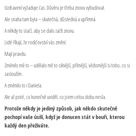
Uzdravení vyžaduje čas. Důvěru je třeba znovu vybudovat.
Ale snaha tam byla – skutečná, důsledná a upřímná.
A někdy to stačí, aby se dalo začít znovu.
Lidé říkají, že rodičovství vás změní.
Mají pravdu.
Změnilo mě to – udělalo mě to silnější, přímější, vědomější si toho, co si
zasloužím.
A změnilo to i Daniela.
Ale až poté, co konečně uviděl, co jsem celou dobu nesla.
Protože někdy je jediný způsob, jak někdo skutečně
pochopí vaše úsilí, když je donucen stát v bouři, kterou
každý den přežíváte.