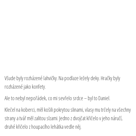
Všude byly rozházené lahvičky. Na podlaze ležely deky. Hračky byly
rozházené jako konfety.
Ale to nebyl nepořádek, co mi sevřelo srdce – byl to Daniel.
Klečel na koberci, měl košili pokrytou slinami, vlasy mu trčely na všechny
strany a tvář měl zalitou slzami. Jedno z dvojčat křičelo v jeho náručí,
druhé křičelo z houpacího lehátka vedle něj.