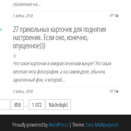
сказанные на…
5 května, 2018
Off
27 прикольных карточек для поднятия
настроения. Если оно, конечно,
опущенное)))
By
Что такое карточки в юмористическом жанре? Это такая
веселая типа фотография, а на самом деле, обычно,
однотонный фон, к которой…
5 května, 2018
Off
857
858
…
1 072
Následující
Proudly powered by
WordPress
|
Theme:
Envo Multipurpose