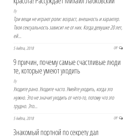
красота! Рассуждает Михаил Лабковский
By
Три вещи не играют роли: возраст, внешность и характер.
Твоя сексуальность зависит не от них. Когда девушке 20 лет,
ей…
5 května, 2018
Off
9 причин, почему самые счастливые люди
те, которые умеют уходить
By
Уходите рано. Уходите часто. Умейте уходить, когда это
нужно. Это не значит уходить от чего-то, потому что это
трудно. Это…
5 května, 2018
Off
Знакомый портной по секрету дал