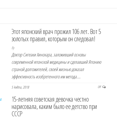
Этот японский врач прожил 106 лет. Вот 5
золотых правил, которым он следовал!
By
Доктор Сигеаки Хинохара, заложивший основы
современной японской медицины и сделавший Японию
страной долгожителей, своей жизнью доказал
эффективность изобретенного им метода.…
5 května, 2018
Off
15-летняя советская девочка честно
нарисовала, каким было ее детство при
СССР