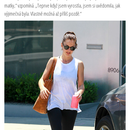
matky,“ vzpomíná. „Teprve když jsem vyrostla, jsem si uvědomila, jak
výjimečná byla. Vlastně možná až příliš pozdě.“