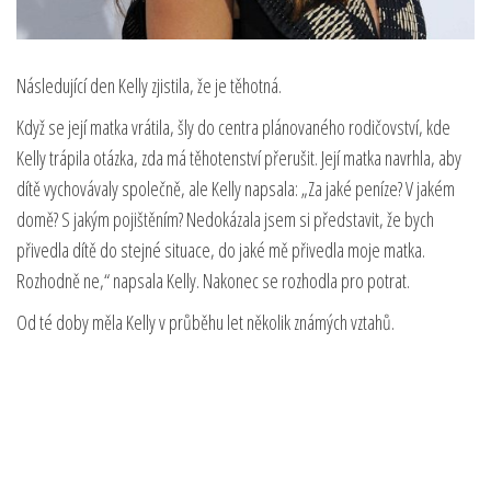
Následující den Kelly zjistila, že je těhotná.
Když se její matka vrátila, šly do centra plánovaného rodičovství, kde
Kelly trápila otázka, zda má těhotenství přerušit. Její matka navrhla, aby
dítě vychovávaly společně, ale Kelly napsala: „Za jaké peníze? V jakém
domě? S jakým pojištěním? Nedokázala jsem si představit, že bych
přivedla dítě do stejné situace, do jaké mě přivedla moje matka.
Rozhodně ne,“ napsala Kelly. Nakonec se rozhodla pro potrat.
Od té doby měla Kelly v průběhu let několik známých vztahů.