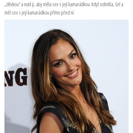
„děvkou“ a nutil ji, aby měla sex s její kamarádkou. Když odmítla, šel a
měl sex s její kamarádkou přímo před ní.