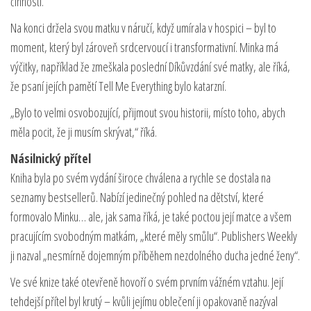
činnosti.
Na konci držela svou matku v náručí, když umírala v hospici – byl to
moment, který byl zároveň srdcervoucí i transformativní. Minka má
výčitky, například že zmeškala poslední Díkůvzdání své matky, ale říká,
že psaní jejích pamětí Tell Me Everything bylo katarzní.
„Bylo to velmi osvobozující, přijmout svou historii, místo toho, abych
měla pocit, že ji musím skrývat,“ říká.
Násilnický přítel
Kniha byla po svém vydání široce chválena a rychle se dostala na
seznamy bestsellerů. Nabízí jedinečný pohled na dětství, které
formovalo Minku… ale, jak sama říká, je také poctou její matce a všem
pracujícím svobodným matkám, „které měly smůlu“. Publishers Weekly
ji nazval „nesmírně dojemným příběhem nezdolného ducha jedné ženy“.
Ve své knize také otevřeně hovoří o svém prvním vážném vztahu. Její
tehdejší přítel byl krutý – kvůli jejímu oblečení ji opakovaně nazýval