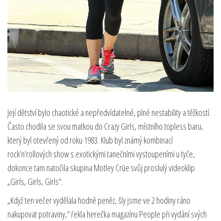
Její dětství bylo chaotické a nepředvídatelné, plné nestability a těžkostí.
Často chodila se svou matkou do Crazy Girls, místního topless baru,
který byl otevřený od roku 1983. Klub byl známý kombinací
rock’n’rollových show s exotickými tanečními vystoupeními u tyče,
dokonce tam natočila skupina Motley Crüe svůj proslulý videoklip
„Girls, Girls, Girls“.
„Když ten večer vydělala hodně peněz, šly jsme ve 2 hodiny ráno
nakupovat potraviny,“ řekla herečka magazínu People při vydání svých