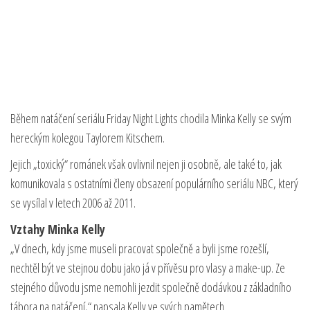
Během natáčení seriálu Friday Night Lights chodila Minka Kelly se svým
hereckým kolegou Taylorem Kitschem.
Jejich „toxický“ románek však ovlivnil nejen ji osobně, ale také to, jak
komunikovala s ostatními členy obsazení populárního seriálu NBC, který
se vysílal v letech 2006 až 2011.
Vztahy Minka Kelly
„V dnech, kdy jsme museli pracovat společně a byli jsme rozešlí,
nechtěl být ve stejnou dobu jako já v přívěsu pro vlasy a make-up. Ze
stejného důvodu jsme nemohli jezdit společně dodávkou z základního
tábora na natáčení,“ napsala Kelly ve svých pamětech.