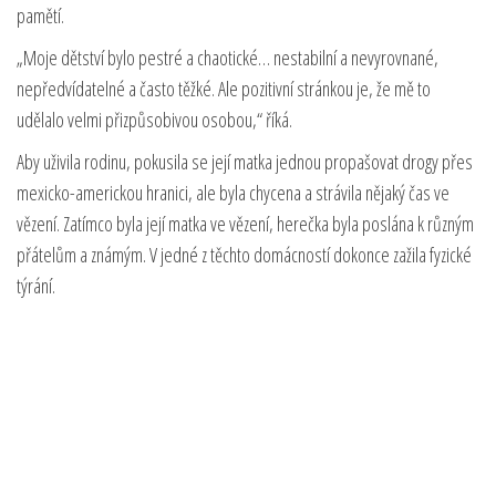
pamětí.
„Moje dětství bylo pestré a chaotické… nestabilní a nevyrovnané,
nepředvídatelné a často těžké. Ale pozitivní stránkou je, že mě to
udělalo velmi přizpůsobivou osobou,“ říká.
Aby uživila rodinu, pokusila se její matka jednou propašovat drogy přes
mexicko-americkou hranici, ale byla chycena a strávila nějaký čas ve
vězení. Zatímco byla její matka ve vězení, herečka byla poslána k různým
přátelům a známým. V jedné z těchto domácností dokonce zažila fyzické
týrání.