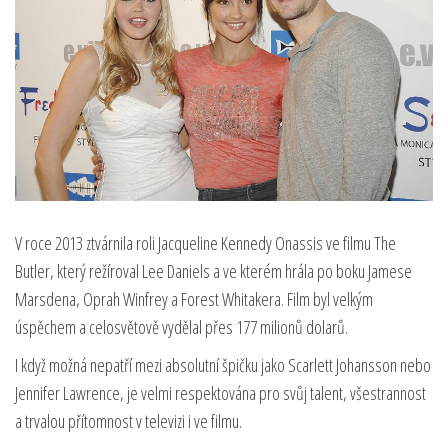
V roce 2013 ztvárnila roli Jacqueline Kennedy Onassis ve filmu The
Butler, který režíroval Lee Daniels a ve kterém hrála po boku Jamese
Marsdena, Oprah Winfrey a Forest Whitakera. Film byl velkým
úspěchem a celosvětově vydělal přes 177 milionů dolarů.
I když možná nepatří mezi absolutní špičku jako Scarlett Johansson nebo
Jennifer Lawrence, je velmi respektována pro svůj talent, všestrannost
a trvalou přítomnost v televizi i ve filmu.