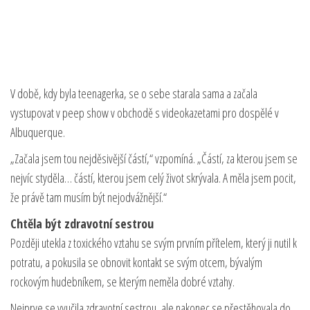
V době, kdy byla teenagerka, se o sebe starala sama a začala
vystupovat v peep show v obchodě s videokazetami pro dospělé v
Albuquerque.
„Začala jsem tou nejděsivější částí,“ vzpomíná. „Částí, za kterou jsem se
nejvíc styděla… částí, kterou jsem celý život skrývala. A měla jsem pocit,
že právě tam musím být nejodvážnější.“
Chtěla být zdravotní sestrou
Později utekla z toxického vztahu se svým prvním přítelem, který ji nutil k
potratu, a pokusila se obnovit kontakt se svým otcem, bývalým
rockovým hudebníkem, se kterým neměla dobré vztahy.
Nejprve se vyučila zdravotní sestrou, ale nakonec se přestěhovala do