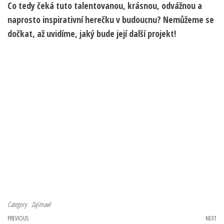
Co tedy čeká tuto talentovanou, krásnou, odvážnou a
naprosto inspirativní herečku v budoucnu? Nemůžeme se
dočkat, až uvidíme, jaký bude její další projekt!
Category
Zajímavé
Navigace pro příspěvek
Previous Post
PREVIOUS
NEXT
Ne