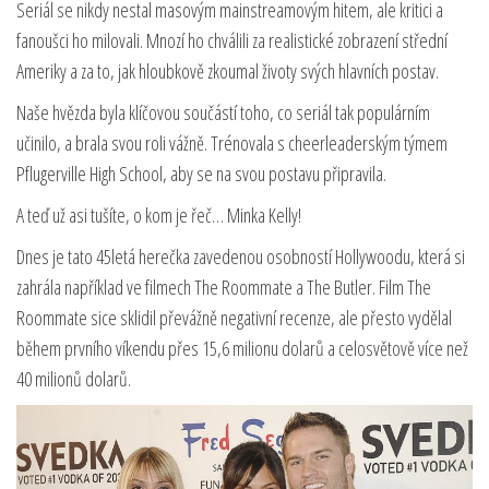
Seriál se nikdy nestal masovým mainstreamovým hitem, ale kritici a
fanoušci ho milovali. Mnozí ho chválili za realistické zobrazení střední
Ameriky a za to, jak hloubkově zkoumal životy svých hlavních postav.
Naše hvězda byla klíčovou součástí toho, co seriál tak populárním
učinilo, a brala svou roli vážně. Trénovala s cheerleaderským týmem
Pflugerville High School, aby se na svou postavu připravila.
A teď už asi tušíte, o kom je řeč… Minka Kelly!
Dnes je tato 45letá herečka zavedenou osobností Hollywoodu, která si
zahrála například ve filmech The Roommate a The Butler. Film The
Roommate sice sklidil převážně negativní recenze, ale přesto vydělal
během prvního víkendu přes 15,6 milionu dolarů a celosvětově více než
40 milionů dolarů.