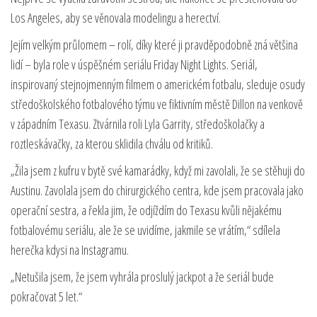
Los Angeles, aby se věnovala modelingu a herectví.
Jejím velkým průlomem – rolí, díky které ji pravděpodobně zná většina
lidí – byla role v úspěšném seriálu Friday Night Lights. Seriál,
inspirovaný stejnojmenným filmem o americkém fotbalu, sleduje osudy
středoškolského fotbalového týmu ve fiktivním městě Dillon na venkově
v západním Texasu. Ztvárnila roli Lyla Garrity, středoškolačky a
roztleskávačky, za kterou sklidila chválu od kritiků.
„Žila jsem z kufru v bytě své kamarádky, když mi zavolali, že se stěhuji do
Austinu. Zavolala jsem do chirurgického centra, kde jsem pracovala jako
operační sestra, a řekla jim, že odjíždím do Texasu kvůli nějakému
fotbalovému seriálu, ale že se uvidíme, jakmile se vrátím,“ sdílela
herečka kdysi na Instagramu.
„Netušila jsem, že jsem vyhrála proslulý jackpot a že seriál bude
pokračovat 5 let.“