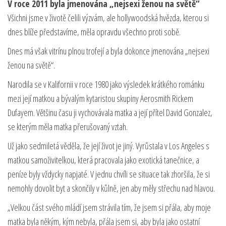
V roce 2011 byla jmenována „nejsexi ženou na světě“
Všichni jsme v životě čelili výzvám, ale hollywoodská hvězda, kterou si
dnes blíže představíme, měla opravdu všechno proti sobě.
Dnes má však vitrínu plnou trofejí a byla dokonce jmenována „nejsexi
ženou na světě“.
Narodila se v Kalifornii v roce 1980 jako výsledek krátkého románku
mezi její matkou a bývalým kytaristou skupiny Aerosmith Rickem
Dufayem. Většinu času ji vychovávala matka a její přítel David Gonzalez,
se kterým měla matka přerušovaný vztah.
Už jako sedmiletá věděla, že její život je jiný. Vyrůstala v Los Angeles s
matkou samoživitelkou, která pracovala jako exotická tanečnice, a
peníze byly vždycky napjaté. V jednu chvíli se situace tak zhoršila, že si
nemohly dovolit byt a skončily v kůlně, jen aby měly střechu nad hlavou.
„Velkou část svého mládí jsem strávila tím, že jsem si přála, aby moje
matka byla někým, kým nebyla, přála jsem si, aby byla jako ostatní