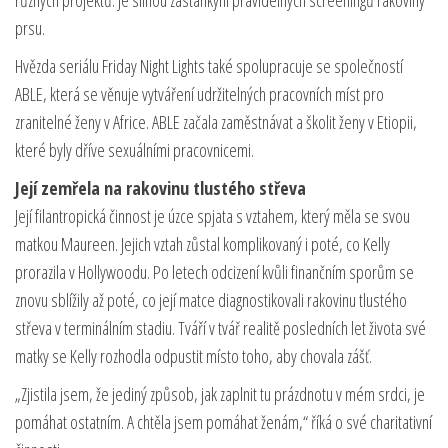
různých projektů. Je silnou zastánkyní pravidelných screeningů rakoviny
prsu.
Hvězda seriálu Friday Night Lights také spolupracuje se společností
ABLE, která se věnuje vytváření udržitelných pracovních míst pro
zranitelné ženy v Africe. ABLE začala zaměstnávat a školit ženy v Etiopii,
které byly dříve sexuálními pracovnicemi.
Její zemřela na rakovinu tlustého střeva
Její filantropická činnost je úzce spjata s vztahem, který měla se svou
matkou Maureen. Jejich vztah zůstal komplikovaný i poté, co Kelly
prorazila v Hollywoodu. Po letech odcizení kvůli finančním sporům se
znovu sblížily až poté, co její matce diagnostikovali rakovinu tlustého
střeva v terminálním stadiu. Tváří v tvář realitě posledních let života své
matky se Kelly rozhodla odpustit místo toho, aby chovala zášť.
„Zjistila jsem, že jediný způsob, jak zaplnit tu prázdnotu v mém srdci, je
pomáhat ostatním. A chtěla jsem pomáhat ženám,“ říká o své charitativní