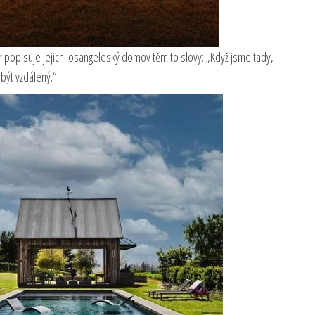
er popisuje jejich losangeleský domov těmito slovy: „Když jsme tady,
být vzdálený.“