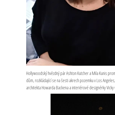
Hollywoodský hvězdný pár Ashton Kutcher a Mila Kunis promě
dům, rozkládající se na šesti akrech pozemku v Los Angeles
architekta Howarda Backena a interiérové designérky Vicky C