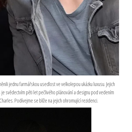
nili jednu farmářskou usedlost ve velkolepou ukázku luxusu. Jejich
, je svědectvím pěti let pečlivého plánování a designu pod vedením
harles. Podívejme se blíže na jejich ohromující rezidenci.