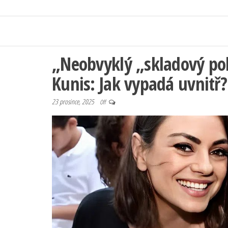
„Neobvyklý „skladový po
Kunis: Jak vypadá uvnitř?
23 prosince, 2025
Off