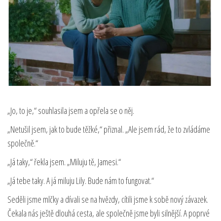
„Jo, to je,“ souhlasila jsem a opřela se o něj.
„Netušil jsem, jak to bude těžké,“ přiznal. „Ale jsem rád, že to zvládáme
společně.“
„Já taky,“ řekla jsem. „Miluju tě, Jamesi.“
„Já tebe taky. A já miluju Lily. Bude nám to fungovat.“
Seděli jsme mlčky a dívali se na hvězdy, cítili jsme k sobě nový závazek.
Čekala nás ještě dlouhá cesta, ale společně jsme byli silnější. A poprvé