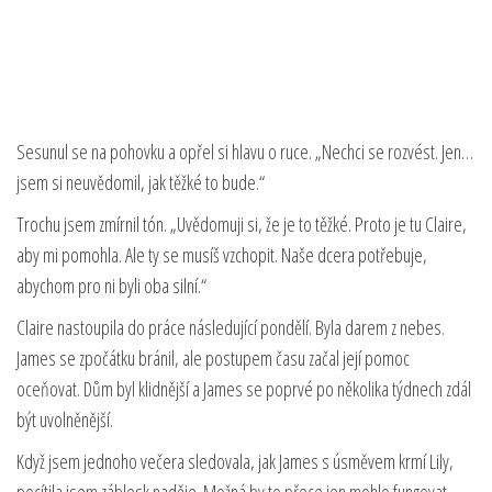
Sesunul se na pohovku a opřel si hlavu o ruce. „Nechci se rozvést. Jen…
jsem si neuvědomil, jak těžké to bude.“
Trochu jsem zmírnil tón. „Uvědomuji si, že je to těžké. Proto je tu Claire,
aby mi pomohla. Ale ty se musíš vzchopit. Naše dcera potřebuje,
abychom pro ni byli oba silní.“
Claire nastoupila do práce následující pondělí. Byla darem z nebes.
James se zpočátku bránil, ale postupem času začal její pomoc
oceňovat. Dům byl klidnější a James se poprvé po několika týdnech zdál
být uvolněnější.
Když jsem jednoho večera sledovala, jak James s úsměvem krmí Lily,
pocítila jsem záblesk naděje. Možná by to přece jen mohlo fungovat.