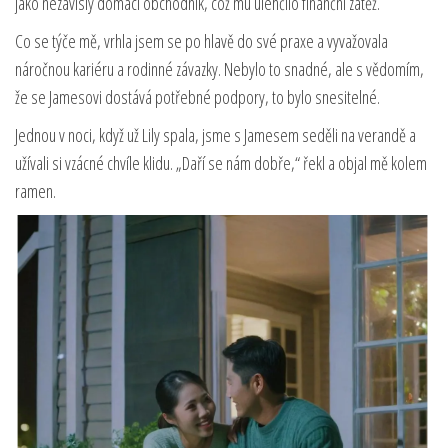
jako nezávislý domácí obchodník, což mu ulehčilo finanční zátěž.
Co se týče mě, vrhla jsem se po hlavě do své praxe a vyvažovala
náročnou kariéru a rodinné závazky. Nebylo to snadné, ale s vědomím,
že se Jamesovi dostává potřebné podpory, to bylo snesitelné.
Jednou v noci, když už Lily spala, jsme s Jamesem seděli na verandě a
užívali si vzácné chvíle klidu. „Daří se nám dobře,“ řekl a objal mě kolem
ramen.