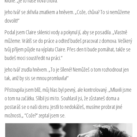
klidně. „Je to naše nová chůva.“
Jeho tvář se zkřivila zmatkem a hněvem. „Cože, chůva? To si nemůžeme
dovolit!“
Podal jsem Claire sklenici vody a pokynul jí, aby se posadila. „Vlastně
můžeme. Vrátíš se do práce a odteď budeš pracovat z domova. Veškerý
tvůj příjem půjde na výplatu Claire. Přes den ti bude pomáhat, takže se
budeš moci soustředit na práci.“
Jeho tvář zrudla hněvem. „To je šílené! Nemůžeš o tom rozhodnout jen
tak, aniž by sis se mnou promluvila!“
Přistoupila jsem blíž, můj hlas byl pevný, ale kontrolovaný. „Mluvili jsme
o tom na začátku. Slíbil jsi mi to. Souhlasil jsi, že zůstaneš doma a
postaráš se o naši dceru. Jestli to nedokážeš, musíme probrat jiné
možnosti.„ “Cože?“ zeptal jsem se.