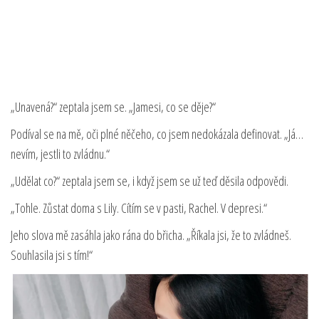
„Unavená?“ zeptala jsem se. „Jamesi, co se děje?“
Podíval se na mě, oči plné něčeho, co jsem nedokázala definovat. „Já…
nevím, jestli to zvládnu.“
„Udělat co?“ zeptala jsem se, i když jsem se už teď děsila odpovědi.
„Tohle. Zůstat doma s Lily. Cítím se v pasti, Rachel. V depresi.“
Jeho slova mě zasáhla jako rána do břicha. „Říkala jsi, že to zvládneš.
Souhlasila jsi s tím!“