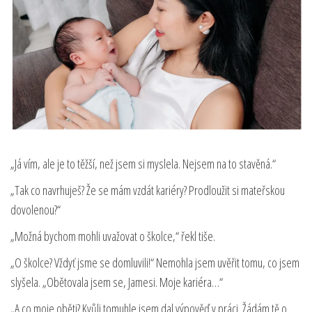
„Já vím, ale je to těžší, než jsem si myslela. Nejsem na to stavěná.“
„Tak co navrhuješ? Že se mám vzdát kariéry? Prodloužit si mateřskou
dovolenou?“
„Možná bychom mohli uvažovat o školce,“ řekl tiše.
„O školce? Vždyť jsme se domluvili!“ Nemohla jsem uvěřit tomu, co jsem
slyšela. „Obětovala jsem se, Jamesi. Moje kariéra…“
„A co moje oběti? Kvůli tomuhle jsem dal výpověď v práci. Žádám tě o