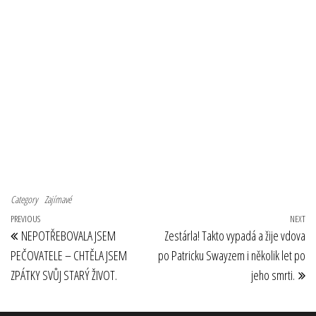
Category
Zajímavé
Navigace pro příspěvek
Previous Post
PREVIOUS
NEXT
Ne
NEPOTŘEBOVALA JSEM
Zestárla! Takto vypadá a žije vdova
PEČOVATELE – CHTĚLA JSEM
po Patricku Swayzem i několik let po
ZPÁTKY SVŮJ STARÝ ŽIVOT.
jeho smrti.