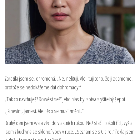
Zarazila jsem se, ohromená. „Ne, nelituji. Ale lituji toho, že ji zklameme,
protože se nedokážeme dát dohromady.“
„Tak co navrhuješ? Rozvést se?“ Jeho hlas byl sotva slyšitelný šepot.
„Já nevím, Jamesi. Ale něco se musí změnit.“
Druhý den jsem vzala věci do vlastních rukou. Než stačil cokoli říct, vyšla
jsem z kuchyně se sklenicí vody v ruce. „Seznam se s Claire,“ řekla jsem