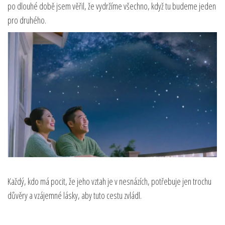
po dlouhé době jsem věřil, že vydržíme všechno, když tu budeme jeden
pro druhého.
Každý, kdo má pocit, že jeho vztah je v nesnázích, potřebuje jen trochu
důvěry a vzájemné lásky, aby tuto cestu zvládl.