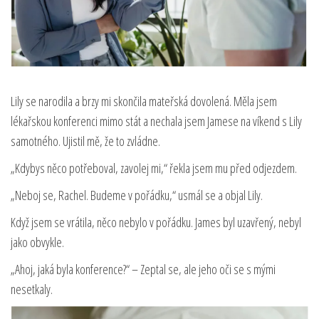
Lily se narodila a brzy mi skončila mateřská dovolená. Měla jsem
lékařskou konferenci mimo stát a nechala jsem Jamese na víkend s Lily
samotného. Ujistil mě, že to zvládne.
„Kdybys něco potřeboval, zavolej mi,“ řekla jsem mu před odjezdem.
„Neboj se, Rachel. Budeme v pořádku,“ usmál se a objal Lily.
Když jsem se vrátila, něco nebylo v pořádku. James byl uzavřený, nebyl
jako obvykle.
„Ahoj, jaká byla konference?“ – Zeptal se, ale jeho oči se s mými
nesetkaly.