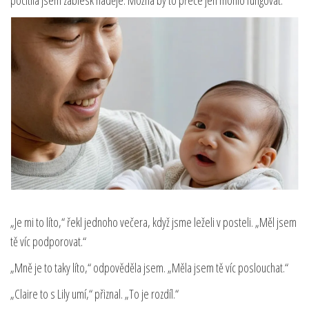
„Je mi to líto,“ řekl jednoho večera, když jsme leželi v posteli. „Měl jsem
tě víc podporovat.“
„Mně je to taky líto,“ odpověděla jsem. „Měla jsem tě víc poslouchat.“
„Claire to s Lily umí,“ přiznal. „To je rozdíl.“