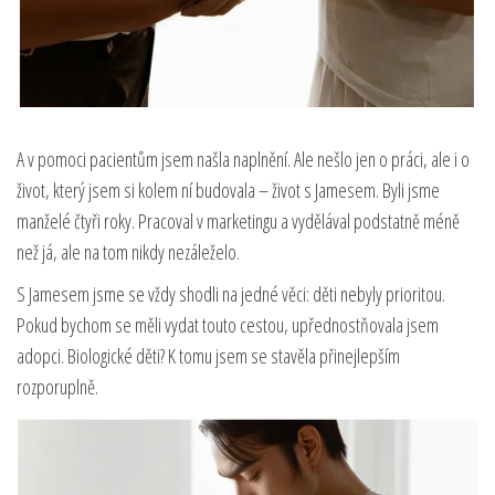
A v pomoci pacientům jsem našla naplnění. Ale nešlo jen o práci, ale i o
život, který jsem si kolem ní budovala – život s Jamesem. Byli jsme
manželé čtyři roky. Pracoval v marketingu a vydělával podstatně méně
než já, ale na tom nikdy nezáleželo.
S Jamesem jsme se vždy shodli na jedné věci: děti nebyly prioritou.
Pokud bychom se měli vydat touto cestou, upřednostňovala jsem
adopci. Biologické děti? K tomu jsem se stavěla přinejlepším
rozporuplně.