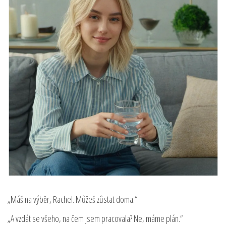
„Máš na výběr, Rachel. Můžeš zůstat doma.“
„A vzdát se všeho, na čem jsem pracovala? Ne, máme plán.“