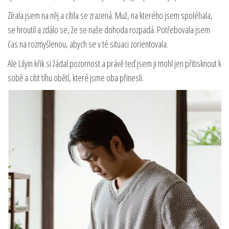
Zírala jsem na něj a cítila se zrazená. Muž, na kterého jsem spoléhala,
se hroutil a zdálo se, že se naše dohoda rozpadá. Potřebovala jsem
čas na rozmyšlenou, abych se v té situaci zorientovala.
Ale Lilyin křik si žádal pozornost a právě teď jsem ji mohl jen přitisknout k
sobě a cítit tíhu obětí, které jsme oba přinesli.