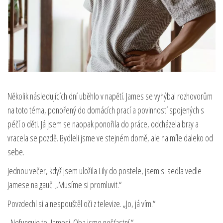
Několik následujících dní uběhlo v napětí. James se vyhýbal rozhovorům
na toto téma, ponořený do domácích prací a povinností spojených s
péčí o děti. Já jsem se naopak ponořila do práce, odcházela brzy a
vracela se pozdě. Bydleli jsme ve stejném domě, ale na míle daleko od
sebe.
Jednou večer, když jsem uložila Lily do postele, jsem si sedla vedle
Jamese na gauč. „Musíme si promluvit.“
Povzdechl si a nespouštěl oči z televize. „Jo, já vím.“
„Nefunguje to, Jamesi. Oba jsme nešťastní.“