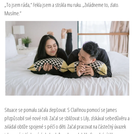
„To jsem ráda,“ řekla jsem a stiskla mu ruku. „Zvládneme to, zlato.
Musíme.“
Situace se pomalu začala zlepšovat. S Claiřinou pomocí se James
přizpůsobil své nové roli. Začal se sbližovat s Lily, získával sebedůvěru a
zvládal obtíže spojené s péčí o děti. Začal pracovat na částečný úvazek