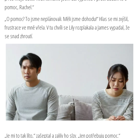
pomoc, Rachel.“
„O pomoc? To jsme neplánovali. Měli jsme dohodu!“ Hlas se mi zvýšil,
frustrace ve mně vřela. V tu chvíli se Lily rozplakala a James vypadal, že
se snad zhroutí.
„Je mi to tak líto,“ zašeptal a zalily ho slzy. „Jen potřebuju pomoc.“