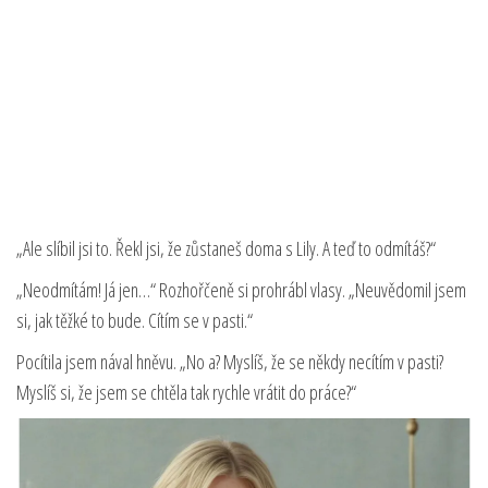
„Ale slíbil jsi to. Řekl jsi, že zůstaneš doma s Lily. A teď to odmítáš?“
„Neodmítám! Já jen…“ Rozhořčeně si prohrábl vlasy. „Neuvědomil jsem
si, jak těžké to bude. Cítím se v pasti.“
Pocítila jsem nával hněvu. „No a? Myslíš, že se někdy necítím v pasti?
Myslíš si, že jsem se chtěla tak rychle vrátit do práce?“