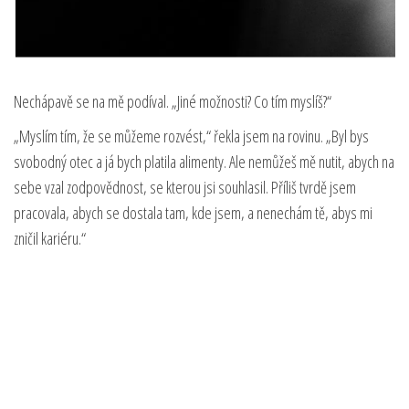
Nechápavě se na mě podíval. „Jiné možnosti? Co tím myslíš?“
„Myslím tím, že se můžeme rozvést,“ řekla jsem na rovinu. „Byl bys
svobodný otec a já bych platila alimenty. Ale nemůžeš mě nutit, abych na
sebe vzal zodpovědnost, se kterou jsi souhlasil. Příliš tvrdě jsem
pracovala, abych se dostala tam, kde jsem, a nenechám tě, abys mi
zničil kariéru.“