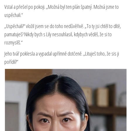
Vstal a přešel po pokoji. „Možná byl ten plán špatný. Možná jsme to
uspěchali.“
„Uspěchali?“ vložil jsem se do toho nedůvěřivě. „To ty jsi chtěl to dítě,
pamatuješ? Nikdy bych s Lily nesouhlasil, kdybych věděl, že si to
rozmyslíš.“
Jeho tvář poklesla a vypadal upřímně dotčeně. „Lituješ toho, že sis ji
pořídil?“