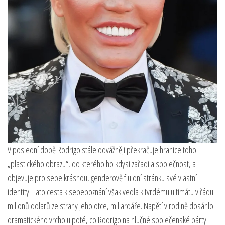
V poslední době Rodrigo stále odvážněji překračuje hranice toho
„plastického obrazu“, do kterého ho kdysi zařadila společnost, a
objevuje pro sebe krásnou, genderově fluidní stránku své vlastní
identity. Tato cesta k sebepoznání však vedla k tvrdému ultimátu v řádu
milionů dolarů ze strany jeho otce, miliardáře. Napětí v rodině dosáhlo
dramatického vrcholu poté, co Rodrigo na hlučné společenské párty