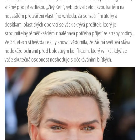
známý pod přezdívkou „Živý Ken“, vybudoval celou svou kariéru na
neustálém přetváření vlastního vzhledu. Za senzačními titulky a
desítkami plastických operací se však skrývá prožitek, který je
srozumitelný téměř každému: naléhavá potřeba přijetí ze strany rodiny.
Ve 34 letech si hvězda reality show uvědomila, že žádná světová sláva
nedokáže ochránit před bolestivým konfliktem, který vzniká, když se
vaše skutečná osobnost neshoduje s očekáváními blízkých.