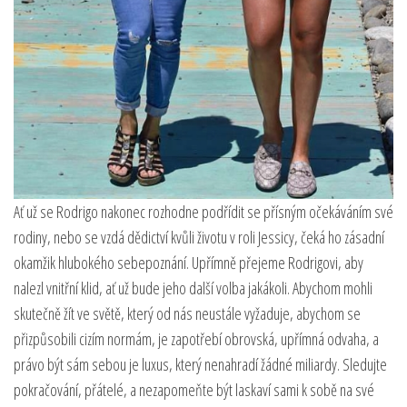
Ať už se Rodrigo nakonec rozhodne podřídit se přísným očekáváním své
rodiny, nebo se vzdá dědictví kvůli životu v roli Jessicy, čeká ho zásadní
okamžik hlubokého sebepoznání. Upřímně přejeme Rodrigovi, aby
nalezl vnitřní klid, ať už bude jeho další volba jakákoli. Abychom mohli
skutečně žít ve světě, který od nás neustále vyžaduje, abychom se
přizpůsobili cizím normám, je zapotřebí obrovská, upřímná odvaha, a
právo být sám sebou je luxus, který nenahradí žádné miliardy. Sledujte
pokračování, přátelé, a nezapomeňte být laskaví sami k sobě na své