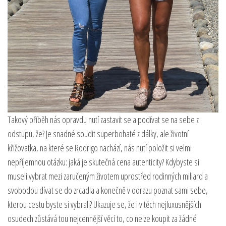
Takový příběh nás opravdu nutí zastavit se a podívat se na sebe z
odstupu, že? Je snadné soudit superbohaté z dálky, ale životní
křižovatka, na které se Rodrigo nachází, nás nutí položit si velmi
nepříjemnou otázku: jaká je skutečná cena autenticity? Kdybyste si
museli vybrat mezi zaručeným životem uprostřed rodinných miliard a
svobodou dívat se do zrcadla a konečně v odrazu poznat sami sebe,
kterou cestu byste si vybrali? Ukazuje se, že i v těch nejluxusnějších
osudech zůstává tou nejcennější věcí to, co nelze koupit za žádné