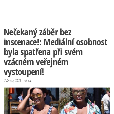
Nečekaný záběr bez
inscenace!: Mediální osobnost
byla spatřena při svém
vzácném veřejném
vystoupení!
2 června, 2026
Off