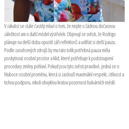
V zákulisí se stále častěji mluví o tom, že nejde o žádnou dočasnou
záležitost ani o další módní výstřelek. Objevují se zvěsti, že Rodrigo
plánuje na delší dobu opustit záři reflektorů a udělat si delší pauzu.
Podle zasvěcených zdrojů by mu tato tolik potřebná pauza měla
poskytnout osobní prostor a klid, které potřebuje k podstoupení
procedury změny pohlaví. Pokud jsou tyto zvěsti pravdivé, jedná se o
hluboce osobní proměnu, která si zaslouží maximální respekt, citlivost a
tichou podporu, nikoli obvyklou krutou pozornost bulvárních médií.