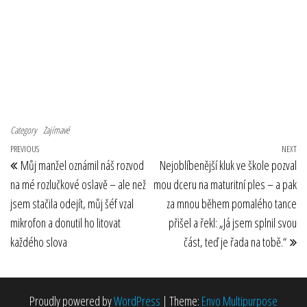
Category
Zajímavé
Navigace pro příspěvek
Previous Post
PREVIOUS
NEXT
Ne
Můj manžel oznámil náš rozvod
Nejoblíbenější kluk ve škole pozval
na mé rozlučkové oslavě – ale než
mou dceru na maturitní ples – a pak
jsem stačila odejít, můj šéf vzal
za mnou během pomalého tance
mikrofon a donutil ho litovat
přišel a řekl: „Já jsem splnil svou
každého slova
část, teď je řada na tobě.“
Proudly powered by
WordPress
|
Theme:
Envo Multipurpose