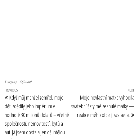
Category
Zajímavé
Navigace pro příspěvek
Previous Post
PREVIOUS
NEXT
Ne
Když můj manžel zemřel, moje
Moje nevlastní matka vyhodila
děti zdědily jeho impérium v
svatební šaty mé zesnulé matky —
hodnotě 30 milionů dolarů – včetně
reakce mého otce ji zastavila.
společností, nemovitostí, bytů a
aut. Já jsem dostala jen ošuntělou