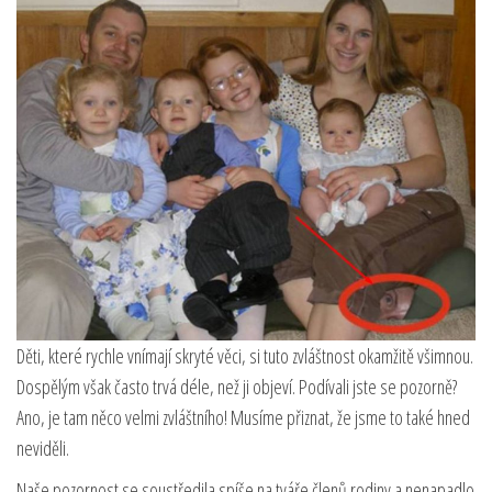
Děti, které rychle vnímají skryté věci, si tuto zvláštnost okamžitě všimnou.
Dospělým však často trvá déle, než ji objeví. Podívali jste se pozorně?
Ano, je tam něco velmi zvláštního! Musíme přiznat, že jsme to také hned
neviděli.
Naše pozornost se soustředila spíše na tváře členů rodiny a nenapadlo