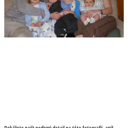
Dokážete najít podivný detail na této fotografii, aniž