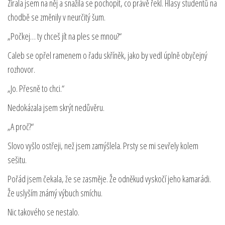
Zírala jsem na něj a snažila se pochopit, co právě řekl. Hlasy studentů na
chodbě se změnily v neurčitý šum.
„Počkej… ty chceš jít na ples se mnou?“
Caleb se opřel ramenem o řadu skříněk, jako by vedl úplně obyčejný
rozhovor.
„Jo. Přesně to chci.“
Nedokázala jsem skrýt nedůvěru.
„A proč?“
Slovo vyšlo ostřeji, než jsem zamýšlela. Prsty se mi sevřely kolem
sešitu.
Pořád jsem čekala, že se zasměje. Že odněkud vyskočí jeho kamarádi.
Že uslyším známý výbuch smíchu.
Nic takového se nestalo.