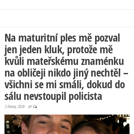
Na maturitní ples mě pozval
jen jeden kluk, protože mě
kvůli mateřskému znaménku
na obličeji nikdo jiný nechtěl –
všichni se mi smáli, dokud do
sálu nevstoupil policista
3 června, 2026
Off