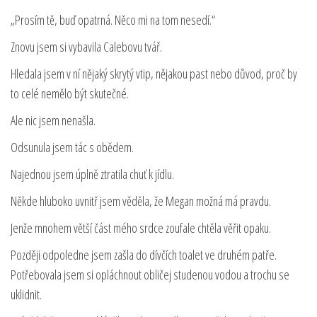
„Prosím tě, buď opatrná. Něco mi na tom nesedí.“
Znovu jsem si vybavila Calebovu tvář.
Hledala jsem v ní nějaký skrytý vtip, nějakou past nebo důvod, proč by
to celé nemělo být skutečné.
Ale nic jsem nenašla.
Odsunula jsem tác s obědem.
Najednou jsem úplně ztratila chuť k jídlu.
Někde hluboko uvnitř jsem věděla, že Megan možná má pravdu.
Jenže mnohem větší část mého srdce zoufale chtěla věřit opaku.
Později odpoledne jsem zašla do dívčích toalet ve druhém patře.
Potřebovala jsem si opláchnout obličej studenou vodou a trochu se
uklidnit.