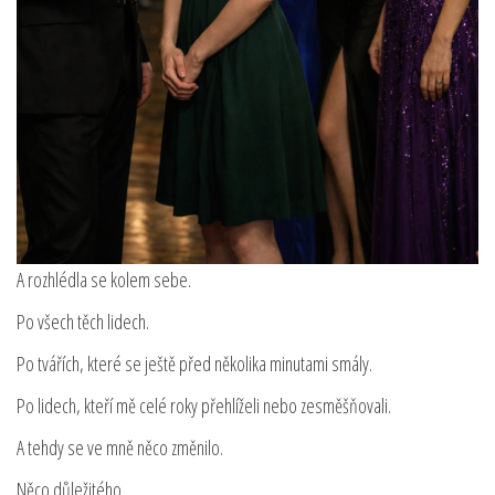
A rozhlédla se kolem sebe.
Po všech těch lidech.
Po tvářích, které se ještě před několika minutami smály.
Po lidech, kteří mě celé roky přehlíželi nebo zesměšňovali.
A tehdy se ve mně něco změnilo.
Něco důležitého.