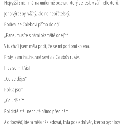
Nejvyšší z nich měl na uniformě odznak, který se leskl v záři reflektorů.
Jeho výraz byl vážný, ale ne nepřátelský.
Podíval se Calebovi přímo do očí.
„Pane, musíte s námi okamžitě odejít.“
V tu chvíli jsem měla pocit, že se mi podlomí kolena.
Prsty jsem instinktivně sevřela Calebův rukáv.
Hlas se mi třásl.
„Co se děje?“
Polkla jsem.
„Co udělal?“
Policisté stáli nehnutě přímo před námi.
A odpověď, která měla následovat, byla poslední věc, kterou bych kdy