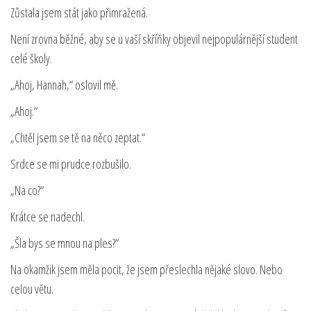
Zůstala jsem stát jako přimražená.
Není zrovna běžné, aby se u vaší skříňky objevil nejpopulárnější student
celé školy.
„Ahoj, Hannah,“ oslovil mě.
„Ahoj.“
„Chtěl jsem se tě na něco zeptat.“
Srdce se mi prudce rozbušilo.
„Na co?“
Krátce se nadechl.
„Šla bys se mnou na ples?“
Na okamžik jsem měla pocit, že jsem přeslechla nějaké slovo. Nebo
celou větu.