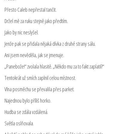
Přesto Caleb nepřestal tančit.
Držel mě za ruku stejně jako předtím.
Jako by nic neslyšel.
Jenže pak se přidala nějaká dívka z druhé strany sálu.
Ani jsem nevěděla, jak se jmenuje.
„Panebože!“ zvolala hlasitě. „Někdo mu za to fakt zaplatil?“
Tentokrát už smích zaplnil celou místnost.
Vlna posměchu se převalila přes parket.
Najednou bylo příliš horko.
Hudba se zdála vzdálená.
Světla oslňovala.