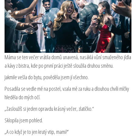
Máma se ten večer vrátila domů unavená, nasáklá vůní smaženého jídla
a kávy z bistra, kde po první práci ještě sloužila druhou směnu.
Jakmile vešla do bytu, pověděla jsem jí všechno.
Posadila se vedle mě na postel, vzala mě za ruku a dlouhou chvíli mlčky
hleděla do mých očí.
„Zasloužíš si jeden opravdu krásný večer, zlatíčko.“
Sklopila jsem pohled.
„A co když je to jen krutý vtip, mami?“