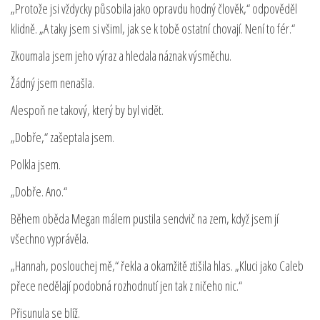
„Protože jsi vždycky působila jako opravdu hodný člověk,“ odpověděl
klidně. „A taky jsem si všiml, jak se k tobě ostatní chovají. Není to fér.“
Zkoumala jsem jeho výraz a hledala náznak výsměchu.
Žádný jsem nenašla.
Alespoň ne takový, který by byl vidět.
„Dobře,“ zašeptala jsem.
Polkla jsem.
„Dobře. Ano.“
Během oběda Megan málem pustila sendvič na zem, když jsem jí
všechno vyprávěla.
„Hannah, poslouchej mě,“ řekla a okamžitě ztišila hlas. „Kluci jako Caleb
přece nedělají podobná rozhodnutí jen tak z ničeho nic.“
Přisunula se blíž.