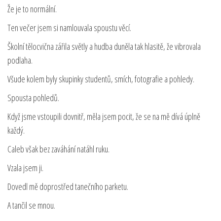
Že je to normální.
Ten večer jsem si namlouvala spoustu věcí.
Školní tělocvična zářila světly a hudba duněla tak hlasitě, že vibrovala
podlaha.
Všude kolem byly skupinky studentů, smích, fotografie a pohledy.
Spousta pohledů.
Když jsme vstoupili dovnitř, měla jsem pocit, že se na mě dívá úplně
každý.
Caleb však bez zaváhání natáhl ruku.
Vzala jsem ji.
Dovedl mě doprostřed tanečního parketu.
A tančil se mnou.