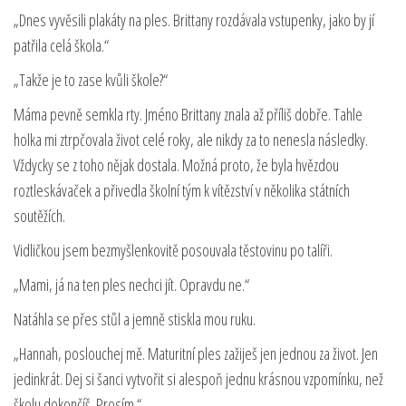
„Dnes vyvěsili plakáty na ples. Brittany rozdávala vstupenky, jako by jí
patřila celá škola.“
„Takže je to zase kvůli škole?“
Máma pevně semkla rty. Jméno Brittany znala až příliš dobře. Tahle
holka mi ztrpčovala život celé roky, ale nikdy za to nenesla následky.
Vždycky se z toho nějak dostala. Možná proto, že byla hvězdou
roztleskávaček a přivedla školní tým k vítězství v několika státních
soutěžích.
Vidličkou jsem bezmyšlenkovitě posouvala těstovinu po talíři.
„Mami, já na ten ples nechci jít. Opravdu ne.“
Natáhla se přes stůl a jemně stiskla mou ruku.
„Hannah, poslouchej mě. Maturitní ples zažiješ jen jednou za život. Jen
jedinkrát. Dej si šanci vytvořit si alespoň jednu krásnou vzpomínku, než
školu dokončíš. Prosím.“