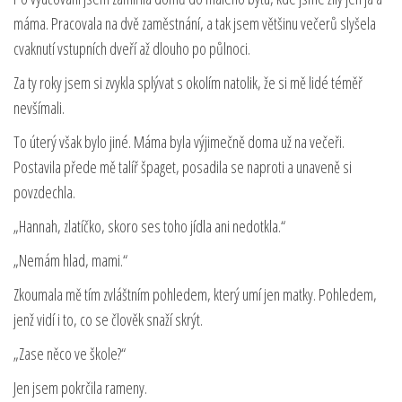
máma. Pracovala na dvě zaměstnání, a tak jsem většinu večerů slyšela
cvaknutí vstupních dveří až dlouho po půlnoci.
Za ty roky jsem si zvykla splývat s okolím natolik, že si mě lidé téměř
nevšímali.
To úterý však bylo jiné. Máma byla výjimečně doma už na večeři.
Postavila přede mě talíř špaget, posadila se naproti a unaveně si
povzdechla.
„Hannah, zlatíčko, skoro ses toho jídla ani nedotkla.“
„Nemám hlad, mami.“
Zkoumala mě tím zvláštním pohledem, který umí jen matky. Pohledem,
jenž vidí i to, co se člověk snaží skrýt.
„Zase něco ve škole?“
Jen jsem pokrčila rameny.