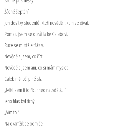
Žádné posměšky.
Žádné šeptání.
Jen desítky studentů, kteří nevěděli, kam se dívat.
Pomalu jsem se obrátila ke Calebovi.
Ruce se mi stále třásly.
Nevěděla jsem, co říct.
Nevěděla jsem ani, co si mám myslet.
Caleb měl oči plné slz.
„Měl jsem ti to říct hned na začátku.“
Jeho hlas byl tichý.
„Vím to.“
Na okamžik se odmlčel.