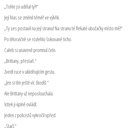
„Tohle jsi udělal ty?!“
Její hlas se změnil téměř ve výkřik.
„Ty ses postavil na její stranu? Na stranu té flekaté ubožačky místo mě?“
Po tělocvičně se rozlehlo šokované ticho.
Caleb si unaveně promnul čelo.
„Brittany, přestaň.“
Zvedl ruce v uklidňujícím gestu.
„Jen si tím ještě víc škodíš.“
Ale Brittany už neposlouchala.
Vztek ji úplně ovládl.
Jeden z policistů vykročil vpřed.
„Stačí.“