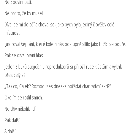
Ne z povinnosti.
Ne proto, že by musel.
Díval se mi do očí a choval se, jako bych byla jediný člověk v celé
místnosti.
Ignoroval šeptání, které kolem nás postupně sílilo jako blížící se bouře.
Pak se ozval první hlas.
Jeden z kluků stojících u reproduktorů si přiložil ruce k ústům a vykřikl
přes celý sál:
„Tak co, Caleb? Rozhodl ses dneska pořádat charitativní akci?“
Okolím se rozlil smích.
Nejdřív několik lidí.
Pak další.
A další.