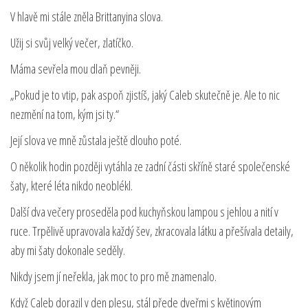
V hlavě mi stále zněla Brittanyina slova.
Užij si svůj velký večer, zlatíčko.
Máma sevřela mou dlaň pevněji.
„Pokud je to vtip, pak aspoň zjistíš, jaký Caleb skutečně je. Ale to nic
nezmění na tom, kým jsi ty.“
Její slova ve mně zůstala ještě dlouho poté.
O několik hodin později vytáhla ze zadní části skříně staré společenské
šaty, které léta nikdo neoblékl.
Další dva večery proseděla pod kuchyňskou lampou s jehlou a nití v
ruce. Trpělivě upravovala každý šev, zkracovala látku a přešívala detaily,
aby mi šaty dokonale seděly.
Nikdy jsem jí neřekla, jak moc to pro mě znamenalo.
Když Caleb dorazil v den plesu, stál přede dveřmi s květinovým