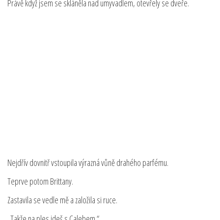
Právě když jsem se skláněla nad umyvadlem, otevřely se dveře.
Nejdřív dovnitř vstoupila výrazná vůně drahého parfému.
Teprve potom Brittany.
Zastavila se vedle mě a založila si ruce.
„Takže na ples jdeš s Calebem.“