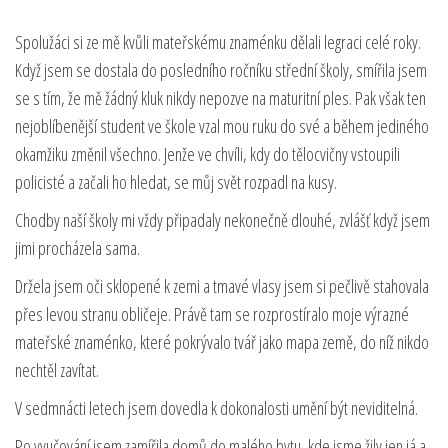
Spolužáci si ze mě kvůli mateřskému znaménku dělali legraci celé roky.
Když jsem se dostala do posledního ročníku střední školy, smířila jsem
se s tím, že mě žádný kluk nikdy nepozve na maturitní ples. Pak však ten
nejoblíbenější student ve škole vzal mou ruku do své a během jediného
okamžiku změnil všechno. Jenže ve chvíli, kdy do tělocvičny vstoupili
policisté a začali ho hledat, se můj svět rozpadl na kusy.
Chodby naší školy mi vždy připadaly nekonečně dlouhé, zvlášť když jsem
jimi procházela sama.
Držela jsem oči sklopené k zemi a tmavé vlasy jsem si pečlivě stahovala
přes levou stranu obličeje. Právě tam se rozprostíralo moje výrazné
mateřské znaménko, které pokrývalo tvář jako mapa země, do níž nikdo
nechtěl zavítat.
V sedmnácti letech jsem dovedla k dokonalosti umění být neviditelná.
Po vyučování jsem zamířila domů do malého bytu, kde jsme žily jen já a