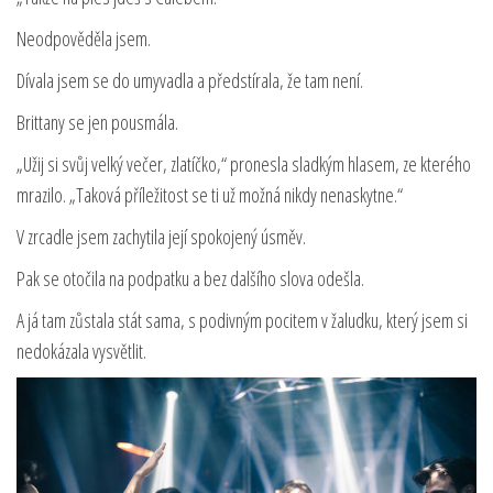
Neodpověděla jsem.
Dívala jsem se do umyvadla a předstírala, že tam není.
Brittany se jen pousmála.
„Užij si svůj velký večer, zlatíčko,“ pronesla sladkým hlasem, ze kterého
mrazilo. „Taková příležitost se ti už možná nikdy nenaskytne.“
V zrcadle jsem zachytila její spokojený úsměv.
Pak se otočila na podpatku a bez dalšího slova odešla.
A já tam zůstala stát sama, s podivným pocitem v žaludku, který jsem si
nedokázala vysvětlit.