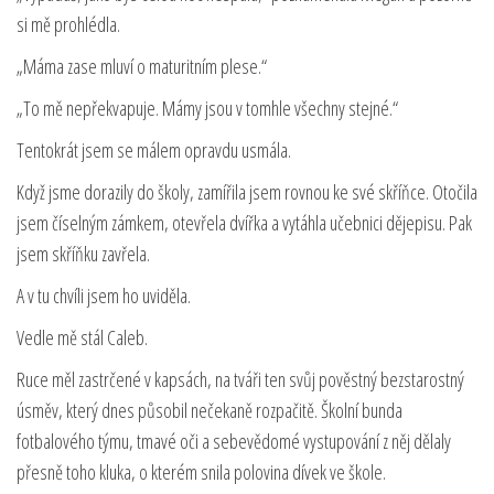
si mě prohlédla.
„Máma zase mluví o maturitním plese.“
„To mě nepřekvapuje. Mámy jsou v tomhle všechny stejné.“
Tentokrát jsem se málem opravdu usmála.
Když jsme dorazily do školy, zamířila jsem rovnou ke své skříňce. Otočila
jsem číselným zámkem, otevřela dvířka a vytáhla učebnici dějepisu. Pak
jsem skříňku zavřela.
A v tu chvíli jsem ho uviděla.
Vedle mě stál Caleb.
Ruce měl zastrčené v kapsách, na tváři ten svůj pověstný bezstarostný
úsměv, který dnes působil nečekaně rozpačitě. Školní bunda
fotbalového týmu, tmavé oči a sebevědomé vystupování z něj dělaly
přesně toho kluka, o kterém snila polovina dívek ve škole.