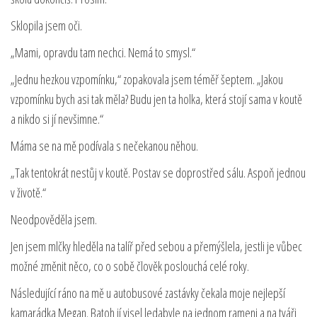
Sklopila jsem oči.
„Mami, opravdu tam nechci. Nemá to smysl.“
„Jednu hezkou vzpomínku,“ zopakovala jsem téměř šeptem. „Jakou
vzpomínku bych asi tak měla? Budu jen ta holka, která stojí sama v koutě
a nikdo si jí nevšimne.“
Máma se na mě podívala s nečekanou něhou.
„Tak tentokrát nestůj v koutě. Postav se doprostřed sálu. Aspoň jednou
v životě.“
Neodpověděla jsem.
Jen jsem mlčky hleděla na talíř před sebou a přemýšlela, jestli je vůbec
možné změnit něco, co o sobě člověk poslouchá celé roky.
Následující ráno na mě u autobusové zastávky čekala moje nejlepší
kamarádka Megan. Batoh jí visel ledabyle na jednom rameni a na tváři