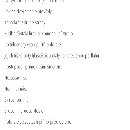
Od východu nás dělilo jen pár metrů.
Pak se dveře náhle otevřely.
Tentokrát z druhé strany.
Hudba zůstala hrát, ale mnoho lidí ztichlo.
Do tělocvičny vstoupili tři policisté.
Jejich těžké boty hlasitě dopadaly na naleštěnou podlahu.
Postupovali přímo naším směrem.
Nezastavili se.
Neminuli nás.
Šli rovnou k nám.
Srdce mi prudce kleslo.
Policisté se zastavili přímo před Calebem.