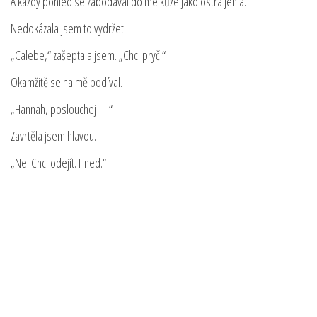
A každý pohled se zabodával do mé kůže jako ostrá jehla.
Nedokázala jsem to vydržet.
„Calebe,“ zašeptala jsem. „Chci pryč.“
Okamžitě se na mě podíval.
„Hannah, poslouchej—“
Zavrtěla jsem hlavou.
„Ne. Chci odejít. Hned.“