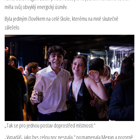
měla svůj obvyklý energický úsměv.
Byla jediným člověkem na celé škole, kterému na mně skutečně
záleželo.
„Tak se pro jednou postav doprostřed místnosti.“
„Vypadáš, jako bys celou noc nespala,“ poznamenala Megan a pozorně