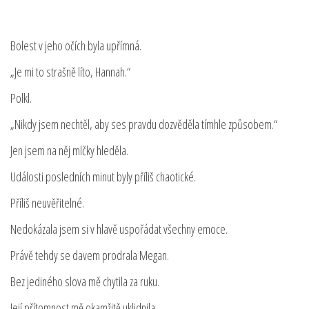
Bolest v jeho očích byla upřímná.
„Je mi to strašně líto, Hannah.“
Polkl.
„Nikdy jsem nechtěl, aby ses pravdu dozvěděla tímhle způsobem.“
Jen jsem na něj mlčky hleděla.
Události posledních minut byly příliš chaotické.
Příliš neuvěřitelné.
Nedokázala jsem si v hlavě uspořádat všechny emoce.
Právě tehdy se davem prodrala Megan.
Bez jediného slova mě chytila za ruku.
Její přítomnost mě okamžitě uklidnila.