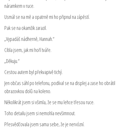
náramkem v ruce.
Usmál se na mě a opatrně mi ho připnul na zápěstí.
Pak se na okamžik zarazil.
„Vypadáš nádherně, Hannah.“
Cítila jsem, jak mi hoří tváře.
„Děkuju.“
Cestou autem byl překvapivě tichý.
Jen občas sáhl po telefonu, podíval se na displej a zase ho obrátil
obrazovkou dolů na koleno.
Několikrát jsem si všimla, že se mu lehce třesou ruce.
Toho detailu jsem si nemohla nevšimnout.
Přesvědčovala jsem sama sebe, že je nervózní.