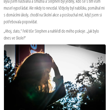
Byla jsem naštvaná a smutná a Stephen byl jediný, kdo se s tím vším
musel vypořádat. Ale nikdy to nevzdal. Vždycky byl nablízku, pomáhal mi
s domácími úkoly, chodil na školní akce a poslouchal mě, když jsem si
potřebovala popovídat.
„Ahoj, zlato,“ řekl tiše Stephen a nahlédl do mého pokoje. „Jak bylo
dnes ve škole?“