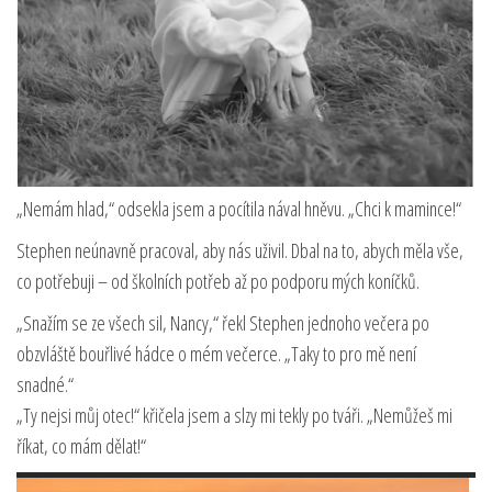
„Nemám hlad,“ odsekla jsem a pocítila nával hněvu. „Chci k mamince!“
Stephen neúnavně pracoval, aby nás uživil. Dbal na to, abych měla vše,
co potřebuji – od školních potřeb až po podporu mých koníčků.
„Snažím se ze všech sil, Nancy,“ řekl Stephen jednoho večera po
obzvláště bouřlivé hádce o mém večerce. „Taky to pro mě není
snadné.“
„Ty nejsi můj otec!“ křičela jsem a slzy mi tekly po tváři. „Nemůžeš mi
říkat, co mám dělat!“