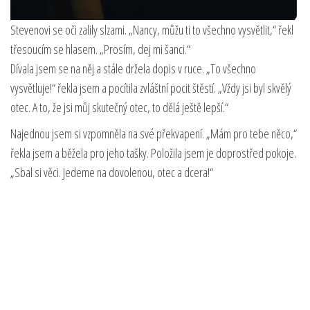
Stevenovi se oči zalily slzami. „Nancy, můžu ti to všechno vysvětlit,“ řekl
třesoucím se hlasem. „Prosím, dej mi šanci.“
Dívala jsem se na něj a stále držela dopis v ruce. „To všechno
vysvětluje!“ řekla jsem a pocítila zvláštní pocit štěstí. „Vždy jsi byl skvělý
otec. A to, že jsi můj skutečný otec, to dělá ještě lepší.“
Najednou jsem si vzpomněla na své překvapení. „Mám pro tebe něco,“
řekla jsem a běžela pro jeho tašky. Položila jsem je doprostřed pokoje.
„Sbal si věci. Jedeme na dovolenou, otec a dcera!“