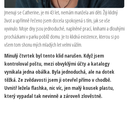
Jmenuji se Catherine, je mi 43 let, nemám manžela ani děti. Žiji klidný
život a upřímně řečeno jsem docela spokojená s tím, jak se vše
vyvinulo. Moje dny jsou jednoduché, naplněné prací, knihami a dlouhými
procházkami v parku poblíž domu. Je to klidná existence, kterou si po
všem tom shonu mých mladých let velmi vážím.
Minulý čtvrtek byl tento klid narušen. Když jsem
kontroloval poštu, mezi obvyklými účty a katalogy
vynikala jedna obálka. Byla jednoduchá, ale na dotek
těžká. Ze zvědavosti jsem ji otevřel přímo v chodbě.
Uvnitř ležela flashka, nic víc, jen malý kousek plastu,
který vypadal tak nevinně a zároveň zlověstně.