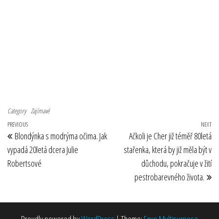
Category
Zajímavé
Navigace pro příspěvek
Previous Post
PREVIOUS
NEXT
Ne
Blondýnka s modrýma očima. Jak
Ačkoli je Cher již téměř 80letá
vypadá 20letá dcera Julie
stařenka, která by již měla být v
Robertsové
důchodu, pokračuje v žití
pestrobarevného života.