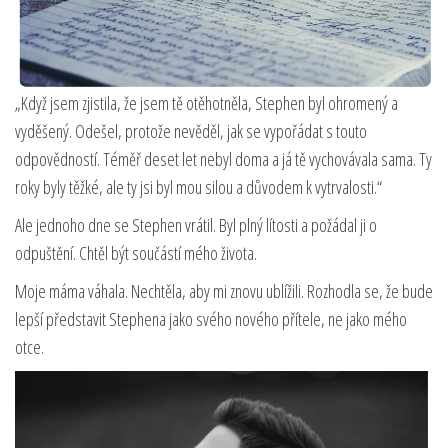
„Když jsem zjistila, že jsem tě otěhotněla, Stephen byl ohromený a
vyděšený. Odešel, protože nevěděl, jak se vypořádat s touto
odpovědností. Téměř deset let nebyl doma a já tě vychovávala sama. Ty
roky byly těžké, ale ty jsi byl mou silou a důvodem k vytrvalosti.“
Ale jednoho dne se Stephen vrátil. Byl plný lítosti a požádal ji o
odpuštění. Chtěl být součástí mého života.
Moje máma váhala. Nechtěla, aby mi znovu ublížili. Rozhodla se, že bude
lepší představit Stephena jako svého nového přítele, ne jako mého
otce.