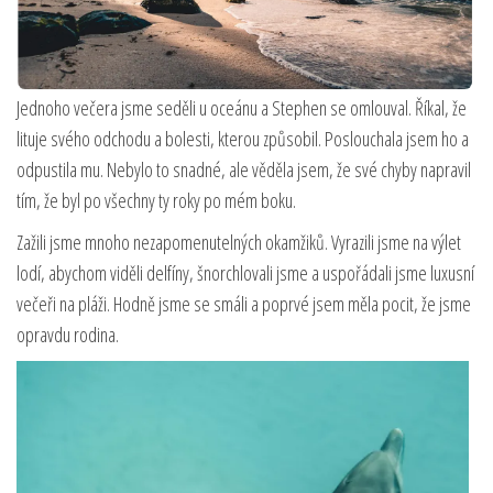
Jednoho večera jsme seděli u oceánu a Stephen se omlouval. Říkal, že
lituje svého odchodu a bolesti, kterou způsobil. Poslouchala jsem ho a
odpustila mu. Nebylo to snadné, ale věděla jsem, že své chyby napravil
tím, že byl po všechny ty roky po mém boku.
Zažili jsme mnoho nezapomenutelných okamžiků. Vyrazili jsme na výlet
lodí, abychom viděli delfíny, šnorchlovali jsme a uspořádali jsme luxusní
večeři na pláži. Hodně jsme se smáli a poprvé jsem měla pocit, že jsme
opravdu rodina.