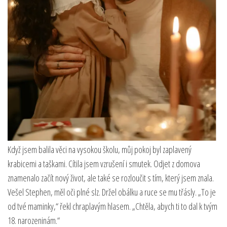
Když jsem balila věci na vysokou školu, můj pokoj byl zaplavený
krabicemi a taškami. Cítila jsem vzrušení i smutek. Odjet z domova
znamenalo začít nový život, ale také se rozloučit s tím, který jsem znala.
Vešel Stephen, měl oči plné slz. Držel obálku a ruce se mu třásly. „To je
od tvé maminky,“ řekl chraplavým hlasem. „Chtěla, abych ti to dal k tvým
18. narozeninám.“