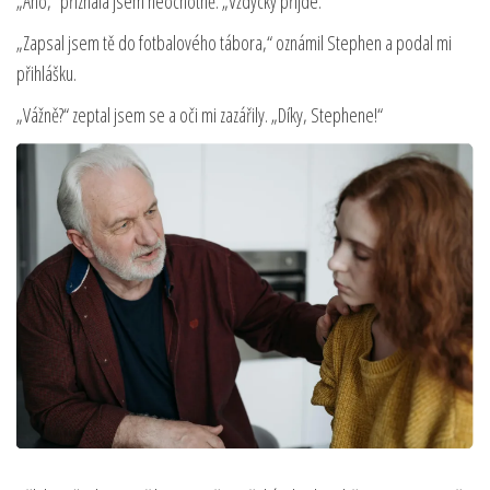
„Ano,“ přiznala jsem neochotně. „Vždycky přijde.“
„Zapsal jsem tě do fotbalového tábora,“ oznámil Stephen a podal mi
přihlášku.
„Vážně?“ zeptal jsem se a oči mi zazářily. „Díky, Stephene!“