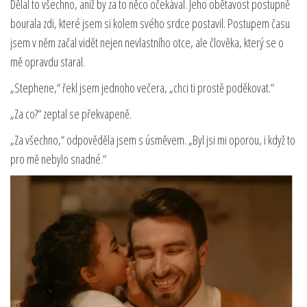
Dělal to všechno, aniž by za to něco očekával. Jeho obětavost postupně
bourala zdi, které jsem si kolem svého srdce postavil. Postupem času
jsem v něm začal vidět nejen nevlastního otce, ale člověka, který se o
mě opravdu staral.
„Stephene,“ řekl jsem jednoho večera, „chci ti prostě poděkovat.“
„Za co?“ zeptal se překvapeně.
„Za všechno,“ odpověděla jsem s úsměvem. „Byl jsi mi oporou, i když to
pro mě nebylo snadné.“