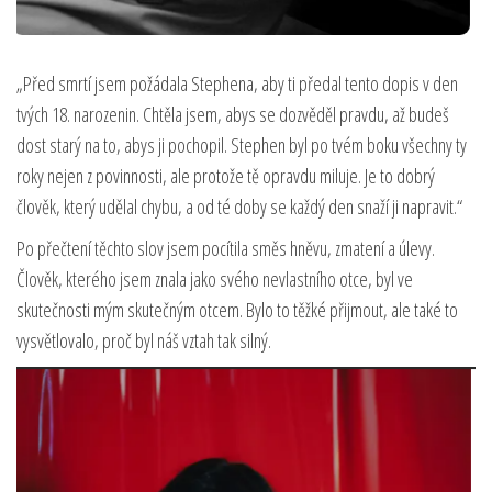
„Před smrtí jsem požádala Stephena, aby ti předal tento dopis v den
tvých 18. narozenin. Chtěla jsem, abys se dozvěděl pravdu, až budeš
dost starý na to, abys ji pochopil. Stephen byl po tvém boku všechny ty
roky nejen z povinnosti, ale protože tě opravdu miluje. Je to dobrý
člověk, který udělal chybu, a od té doby se každý den snaží ji napravit.“
Po přečtení těchto slov jsem pocítila směs hněvu, zmatení a úlevy.
Člověk, kterého jsem znala jako svého nevlastního otce, byl ve
skutečnosti mým skutečným otcem. Bylo to těžké přijmout, ale také to
vysvětlovalo, proč byl náš vztah tak silný.