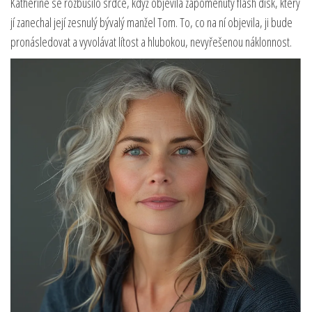
Katherine se rozbušilo srdce, když objevila zapomenutý flash disk, který
jí zanechal její zesnulý bývalý manžel Tom. To, co na ní objevila, ji bude
pronásledovat a vyvolávat lítost a hlubokou, nevyřešenou náklonnost.