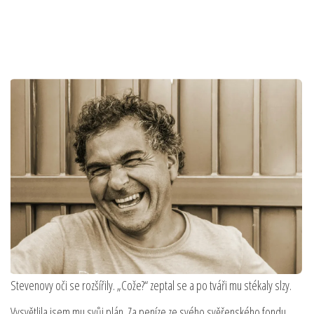
Stevenovy oči se rozšířily. „Cože?“ zeptal se a po tváři mu stékaly slzy.
Vysvětlila jsem mu svůj plán. Za peníze ze svého svěřenského fondu