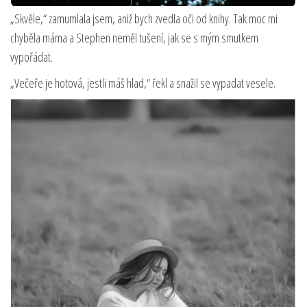
„Skvěle,“ zamumlala jsem, aniž bych zvedla oči od knihy. Tak moc mi
chyběla máma a Stephen neměl tušení, jak se s mým smutkem
vypořádat.
„Večeře je hotová, jestli máš hlad,“ řekl a snažil se vypadat vesele.