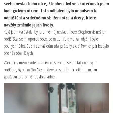
svého nevlastního otce, Stephen, byl ve skutečnosti jejím
biologickým otcem. Toto odhalení bylo impulsem k
odpuštění a srdečnému sblížení otce a dcery, které
navždy změnilo jejich životy.
Když jsem vyrůstala, byl pro mě můj nevlastní otec Stephen víc než jen
rodič. Stal se mi oporou poté, co mi zemřela matka, když mi bylo
pouhých 10 let. Bez ní se náš dům zdál prázdný a cizí. Prvních pár let bylo
pro nás oba těžkých.
Všechno v mém životě se změnilo. Stephen se nestal jen novým
rodičem, byl cizím člověkem, který se snažil nahradit mou matku.
Zpočátku to pro mě nebylo snadné.