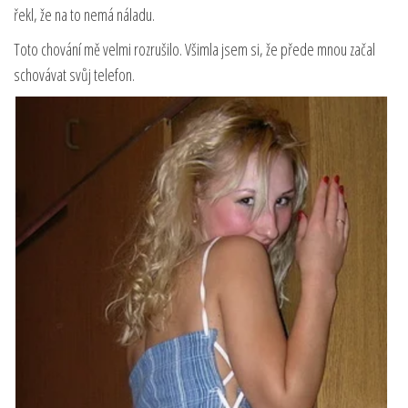
řekl, že na to nemá náladu.
Toto chování mě velmi rozrušilo. Všimla jsem si, že přede mnou začal
schovávat svůj telefon.