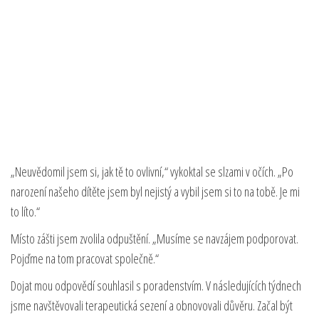
„Neuvědomil jsem si, jak tě to ovlivní,“ vykoktal se slzami v očích. „Po
narození našeho dítěte jsem byl nejistý a vybil jsem si to na tobě. Je mi
to líto.“
Místo zášti jsem zvolila odpuštění. „Musíme se navzájem podporovat.
Pojďme na tom pracovat společně.“
Dojat mou odpovědí souhlasil s poradenstvím. V následujících týdnech
jsme navštěvovali terapeutická sezení a obnovovali důvěru. Začal být