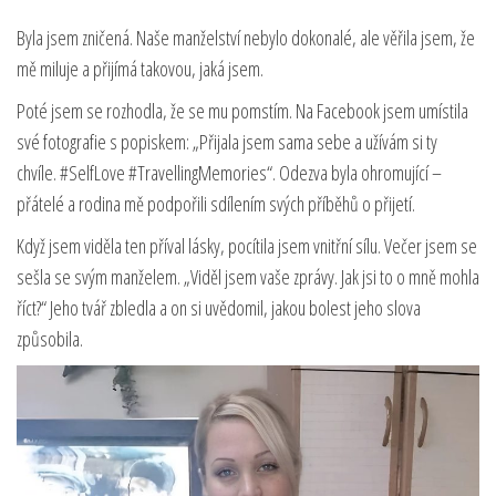
Byla jsem zničená. Naše manželství nebylo dokonalé, ale věřila jsem, že
mě miluje a přijímá takovou, jaká jsem.
Poté jsem se rozhodla, že se mu pomstím. Na Facebook jsem umístila
své fotografie s popiskem: „Přijala jsem sama sebe a užívám si ty
chvíle. #SelfLove #TravellingMemories“. Odezva byla ohromující –
přátelé a rodina mě podpořili sdílením svých příběhů o přijetí.
Když jsem viděla ten příval lásky, pocítila jsem vnitřní sílu. Večer jsem se
sešla se svým manželem. „Viděl jsem vaše zprávy. Jak jsi to o mně mohla
říct?“ Jeho tvář zbledla a on si uvědomil, jakou bolest jeho slova
způsobila.