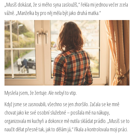
„Musíš dokázat, že si mého syna zasloužíš,“ řekla mi jednou večer zcela
vážně. „Manželka by pro něj měla být jako druhá matka.“
Myslela jsem, že žertuje. Ale nebyl to vtip.
Když jsme se zasnoubili, všechno se jen zhoršilo. Začala se ke mně
chovat jako ke své osobní služebné – posílala mě na nákupy,
organizovala mi kuchyň a dokonce mě nutila skládat prádlo. „Musíš se to
naučit dělat přesně tak, jak to dělám já,“ říkala a kontrolovala moji práci.