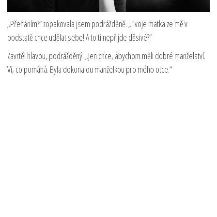
„Přeháním?“ zopakovala jsem podrážděně. „Tvoje matka ze mě v
podstatě chce udělat sebe! A to ti nepřijde děsivé?“
Zavrtěl hlavou, podrážděný. „Jen chce, abychom měli dobré manželství.
Ví, co pomáhá. Byla dokonalou manželkou pro mého otce.“