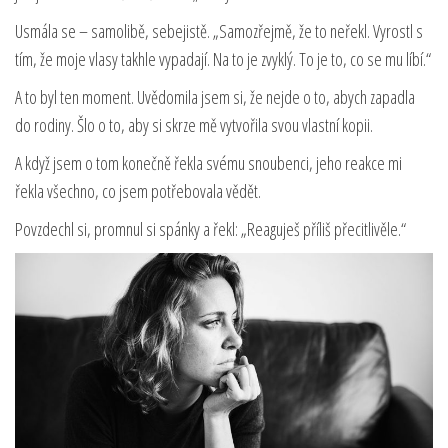
Usmála se – samolibě, sebejistě. „Samozřejmě, že to neřekl. Vyrostl s
tím, že moje vlasy takhle vypadají. Na to je zvyklý. To je to, co se mu líbí.“
A to byl ten moment. Uvědomila jsem si, že nejde o to, abych zapadla
do rodiny. Šlo o to, aby si skrze mě vytvořila svou vlastní kopii.
A když jsem o tom konečně řekla svému snoubenci, jeho reakce mi
řekla všechno, co jsem potřebovala vědět.
Povzdechl si, promnul si spánky a řekl: „Reaguješ příliš přecitlivěle.“