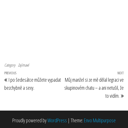
Category
Zajímavé
Navigace pro příspěvek
Previous Post
PREVIOUS
NEXT
Ne
I po šedesátce můžete vypadat
Můj manžel si ze mě dělal legraci ve
bezchybně a sexy.
skupinovém chatu – a ani netušil, že
to vidím.
Proudly powered by
WordPress
|
Theme:
Envo Multipurpose