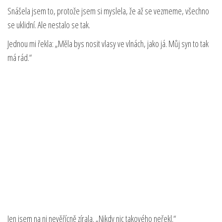
Snášela jsem to, protože jsem si myslela, že až se vezmeme, všechno
se uklidní. Ale nestalo se tak.
Jednou mi řekla: „Měla bys nosit vlasy ve vlnách, jako já. Můj syn to tak
má rád.“
Jen jsem na ni nevěřícně zírala. „Nikdy nic takového neřekl.“