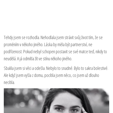
Tehdy jsem se rozhodla. Nehodlala jsem strávit svůj život tím, že se
proměním v někoho jiného. Láska by měla být partnerství, ne
podřízenost. Pokud nebyl schopen postavit se své matce teď, nikdy to
neudělá. A já odmítla žít ve stínu někoho jiného.
Sbalila jsem si věci a odešla. Nebylo to snadné. Bylo to sakra bolestivé.
Ale když jsem vyšla z domu, pocítila jsem něco, co jsem už dlouho
necítila.