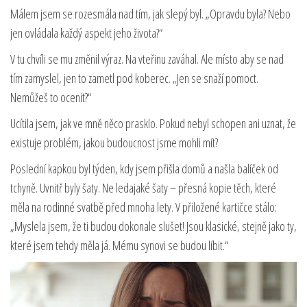
Málem jsem se rozesmála nad tím, jak slepý byl. „Opravdu byla? Nebo
jen ovládala každý aspekt jeho života?“
V tu chvíli se mu změnil výraz. Na vteřinu zaváhal. Ale místo aby se nad
tím zamyslel, jen to zametl pod koberec. „Jen se snaží pomoct.
Nemůžeš to ocenit?“
Ucítila jsem, jak ve mně něco prasklo. Pokud nebyl schopen ani uznat, že
existuje problém, jakou budoucnost jsme mohli mít?
Poslední kapkou byl týden, kdy jsem přišla domů a našla balíček od
tchyně. Uvnitř byly šaty. Ne ledajaké šaty – přesná kopie těch, které
měla na rodinné svatbě před mnoha lety. V přiložené kartičce stálo:
„Myslela jsem, že ti budou dokonale slušet! Jsou klasické, stejně jako ty,
které jsem tehdy měla já. Mému synovi se budou líbit.“