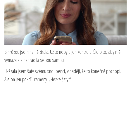
S hrůzou jsem na ně zírala. Už to nebyla jen kontrola. Šlo o to, aby mě
vymazala a nahradila sebou samou.
Ukázala jsem šaty svému snoubenci, v naději, že to konečně pochopí.
Ale on jen pokrčil rameny. „Hezké šaty.“