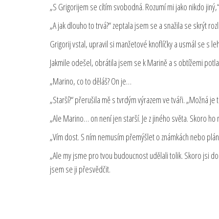
„S Grigorijem se cítím svobodná. Rozumí mi jako nikdo jin
„A jak dlouho to trvá?“ zeptala jsem se a snažila se skrýt roz
Grigorij vstal, upravil si manžetové knoflíčky a usmál se s 
Jakmile odešel, obrátila jsem se k Marině a s obtížemi pot
„Marino, co to děláš? On je…
„Starší?“ přerušila mě s tvrdým výrazem ve tváři. „Možná je 
„Ale Marino… on není jen starší. Je z jiného světa. Skoro ho 
„Vím dost. S ním nemusím přemýšlet o známkách nebo pláne
„Ale my jsme pro tvou budoucnost udělali tolik. Skoro jsi dok
jsem se ji přesvědčit.