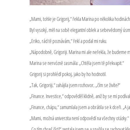
„Mami, tohle je Grigorij,“ řekla Marina po několika hodinách 
Byl vysoký, měl na sobě elegantní oblek a sebevědomý úsm
„Eriko, rád tě poznávám,“ řekl a podal mi ruku.
„Nápodobně, Grigoriji. Marina mi ale neřekla, že budeme mí
Marina se nervózně zasmála: „Chtěla jsem tě překvapit.“
Grigorij si prohlédl pokoj, jako by ho hodnotil.
„Tak, Grigoriji,“ zahájila jsem rozhovor, „čím se živíte?“
„Finance. Investice,“ odpověděl klidně, aniž by se mi podíval
„Finance, chápu,“ zamumlala jsem a obrátila se k dceři. „A jak
„Mami, možná univerzita není odpovědí na všechny otázky.“
„Co tím chceš říct?“ zeptala jsem se a snažila se zachovat kl