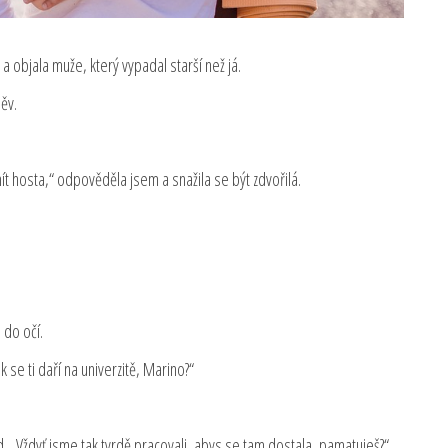
a objala muže, který vypadal starší než já.
ěv.
t hosta,“ odpověděla jsem a snažila se být zdvořilá.
 do očí.
 se ti daří na univerzitě, Marino?“
id. „Vždyť jsme tak tvrdě pracovali, abys se tam dostala, pamatuješ?“