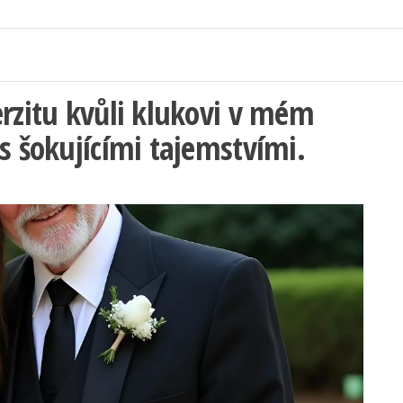
erzitu kvůli klukovi v mém
s šokujícími tajemstvími.