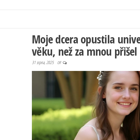
Moje dcera opustila univ
věku, než za mnou přišel 
31 srpna, 2025
Off