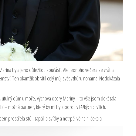
 Marina byla jeho důležitou součástí. Ale jednoho večera se vrátila
emství. Ten okamžik obrátil celý můj svět vzhůru nohama. Nedokázala
a, útulný dům u moře, výchova dcery Mariny – to vše jsem dokázala
hybí – možná partner, který by mi byl oporou v těžkých chvílích.
m prostřela stůl, zapálila svíčky a netrpělivě na ni čekala.