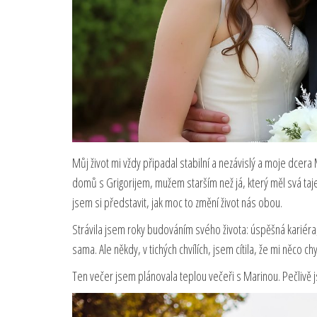
Můj život mi vždy připadal stabilní a nezávislý a moje dcera
domů s Grigorijem, mužem starším než já, který měl svá taj
jsem si představit, jak moc to změní život nás obou.
Strávila jsem roky budováním svého života: úspěšná kariér
sama. Ale někdy, v tichých chvílích, jsem cítila, že mi něco c
Ten večer jsem plánovala teplou večeři s Marinou. Pečlivě jse