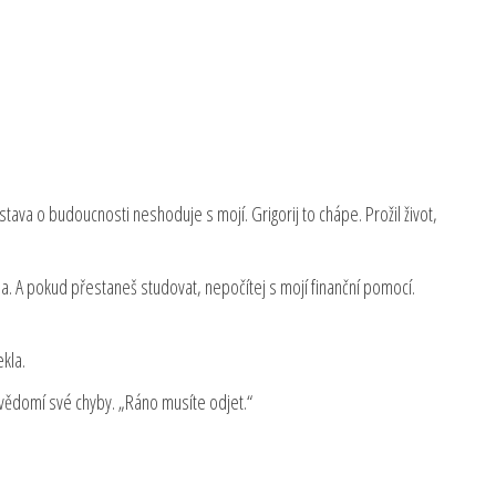
tava o budoucnosti neshoduje s mojí. Grigorij to chápe. Prožil život,
ma. A pokud přestaneš studovat, nepočítej s mojí finanční pomocí.
kla.
 uvědomí své chyby. „Ráno musíte odjet.“