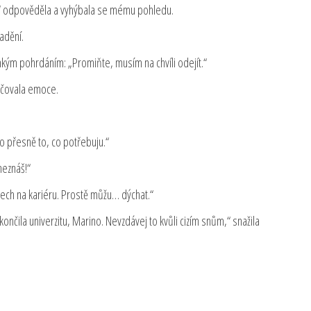
ý,“ odpověděla a vyhýbala se mému pohledu.
ladění.
lehkým pohrdáním: „Promiňte, musím na chvíli odejít.“
lačovala emoce.
to přesně to, co potřebuju.“
neznáš!“
ch na kariéru. Prostě můžu… dýchat.“
ončila univerzitu, Marino. Nevzdávej to kvůli cizím snům,“ snažila