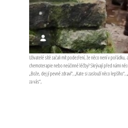
Uživatelé sítě začali mít podezření, že něco není v pořádku,
chemoterapie nebo neúčinné léčby? Skrývají před námi něc
„Bože, dej jí pevné zdraví“, „Kate si zaslouží něco lepšíh
za vás“,