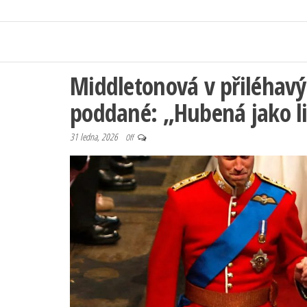
Middletonová v přiléhavý
poddané: „Hubená jako li
31 ledna, 2026
Off