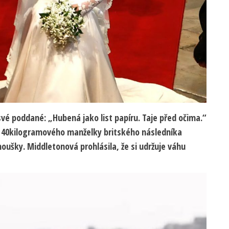
vé poddané: „Hubená jako list papíru. Taje před očima.“
ho 40kilogramového manželky britského následníka
oušky. Middletonová prohlásila, že si udržuje váhu