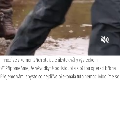
 a mnozí se v komentářích ptali: „Je úbytek váhy výsledkem
o?“ Připomeňme, že vévodkyně podstoupila složitou operaci břicha.
o“, „Přejeme vám, abyste co nejdříve překonala tuto nemoc. Modlíme se