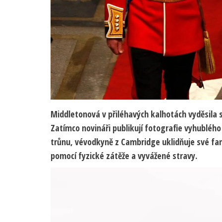
Middletonová v přiléhavých kalhotách vyděsila s
Zatímco novináři publikují fotografie vyhublé
trůnu, vévodkyně z Cambridge uklidňuje své fan
pomocí fyzické zátěže a vyvážené stravy.