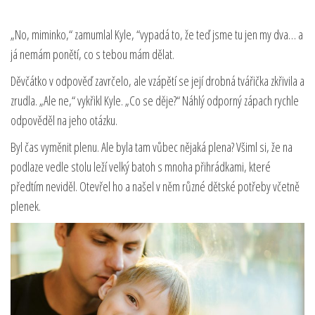
„No, miminko,“ zamumlal Kyle, “vypadá to, že teď jsme tu jen my dva… a
já nemám ponětí, co s tebou mám dělat.
Děvčátko v odpověď zavrčelo, ale vzápětí se její drobná tvářička zkřivila a
zrudla. „Ale ne,“ vykřikl Kyle. „Co se děje?“ Náhlý odporný zápach rychle
odpověděl na jeho otázku.
Byl čas vyměnit plenu. Ale byla tam vůbec nějaká plena? Všiml si, že na
podlaze vedle stolu leží velký batoh s mnoha přihrádkami, které
předtím neviděl. Otevřel ho a našel v něm různé dětské potřeby včetně
plenek.