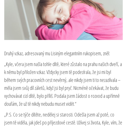
Druhý vzkaz, adresovaný mu Lisiným elegantním rukopisem, zněl:
„Kyle, včera jsem našla tohle dítě, které zůstalo na prahu našich dveří, a
k němu byl přiložen vzkaz. Vždycky jsem tě podezírala, že jsi mi byl
během svých pracovních cest nevěrný, ale nikdy jsem ti to nezazlívala –
měla jsem svůj díl záletů, když jsi byl pryč. Nicméně očekávat, že budu
vychovávat cizí dítě, bylo příliš. Podala jsem žádost o rozvod a upřímně
doufám, že už tě nikdy nebudu muset vidět.“
„P.S. Co se týče dítěte, nedělej si starosti. Odešla jsem až poté, co
jsem tě viděla, jak jdeš po příjezdové cestě. Užívej si života, Kyle, vím, že