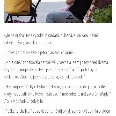
Kyle na ni zíral. Byla vysoká, blonďatá, hubená, s křivkami zjevně
vylepšenými plastickou operací.
„Cože?“ zeptal se Kyle a jeho hlas zněl chladně.
„Moje dítě,“ zopakovala netrpělivě. „Nechala jsem ji tady před dvěma
lety. Jejda, moje chyba. Byla jsem tehdy sjetá a můj přítel bydlí
nedaleko. Všechno jsem to popletla, víš, jak to chodí.“
„Ne,“ odpověděl Kyle ledově. „Nevím, jak to je, protože já bych dítě
nikdy neopustil. A na tvém místě bych hned odešla, než zavolám úřady.“
‚To je v pořádku,‘ odvětila.
„Počkejte chvilku,“ odsekla žena. „Svůj omyl jsem si uvědomila o týden