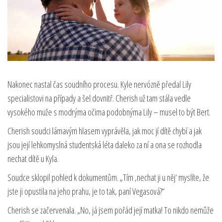
Nakonec nastal čas soudního procesu. Kyle nervózně předal Lily
specialistovi na případy a šel dovnitř. Cherish už tam stála vedle
vysokého muže s modrýma očima podobnýma Lily – musel to být Bert.
Cherish soudci lámavým hlasem vyprávěla, jak moc jí dítě chybí a jak
jsou její lehkomyslná studentská léta daleko za ní a ona se rozhodla
nechat dítě u Kyla.
Soudce sklopil pohled k dokumentům. „Tím ‚nechat ji u něj‘ myslíte, že
jste ji opustila na jeho prahu, je to tak, paní Vegasová?“
Cherish se začervenala. „No, já jsem pořád její matka! To nikdo nemůže