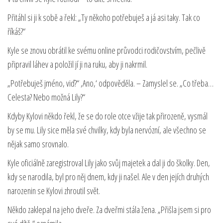
Přitáhl si ji k sobě a řekl: „Ty někoho potřebuješ a já asi taky. Tak co
říkáš?“
Kyle se znovu obrátil ke svému online průvodci rodičovstvím, pečlivě
připravil láhev a položil jí ji na ruku, aby ji nakrmil.
„Potřebuješ jméno, viď?“ ‚Ano,‘ odpověděla. – Zamyslel se. „Co třeba…
Celesta? Nebo možná Lily?“
Kdyby Kylovi někdo řekl, že se do role otce vžije tak přirozeně, vysmál
by se mu. Lily sice měla své chvilky, kdy byla nervózní, ale všechno se
nějak samo srovnalo.
Kyle oficiálně zaregistroval Lily jako svůj majetek a dal ji do školky. Den,
kdy se narodila, byl pro něj dnem, kdy ji našel. Ale v den jejích druhých
narozenin se Kylovi zhroutil svět.
Někdo zaklepal na jeho dveře. Za dveřmi stála žena. „Přišla jsem si pro