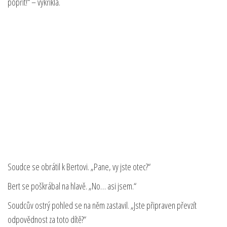
popřít!“ – vykřikla.
Soudce se obrátil k Bertovi. „Pane, vy jste otec?“
Bert se poškrábal na hlavě. „No… asi jsem.“
Soudcův ostrý pohled se na něm zastavil. „Jste připraven převzít
odpovědnost za toto dítě?“