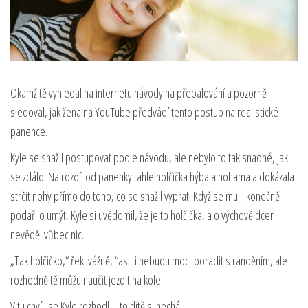
Okamžitě vyhledal na internetu návody na přebalování a pozorně
sledoval, jak žena na YouTube předvádí tento postup na realistické
panence.
Kyle se snažil postupovat podle návodu, ale nebylo to tak snadné, jak
se zdálo. Na rozdíl od panenky tahle holčička hýbala nohama a dokázala
strčit nohy přímo do toho, co se snažil vyprat. Když se mu ji konečně
podařilo umýt, Kyle si uvědomil, že je to holčička, a o výchově dcer
nevěděl vůbec nic.
„Tak holčičko,“ řekl vážně, “asi ti nebudu moct poradit s randěním, ale
rozhodně tě můžu naučit jezdit na kole.
V tu chvíli se Kyle rozhodl – to dítě si nechá.