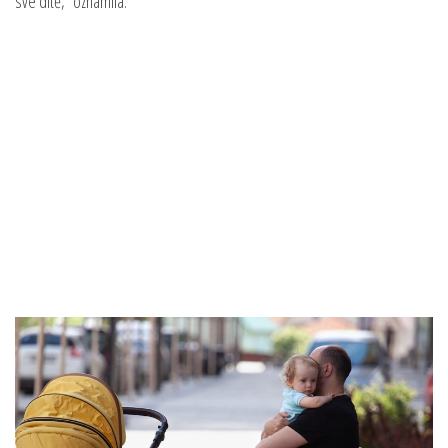
své dítě,“ oznámila.