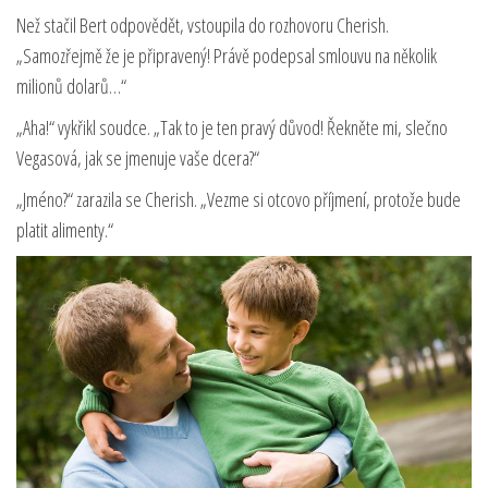
Než stačil Bert odpovědět, vstoupila do rozhovoru Cherish.
„Samozřejmě že je připravený! Právě podepsal smlouvu na několik
milionů dolarů…“
„Aha!“ vykřikl soudce. „Tak to je ten pravý důvod! Řekněte mi, slečno
Vegasová, jak se jmenuje vaše dcera?“
„Jméno?“ zarazila se Cherish. „Vezme si otcovo příjmení, protože bude
platit alimenty.“