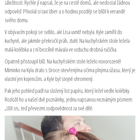
záležitosti. Rychle jí napsal, že je na cestě domů, ale nedostal žádnou
odpověď. Přivolal si taxi Uber a o hodinu později se blížil k verandě
svého domu.
V obývacím pokoji se svítilo, ale Lisa uvnitř nebyla. Kyle zamířil do
kuchyně, ale jakmile překročil práh, ztuhl. Na kuchyňském stole ležela
malá kolébka a z ní bezcílně mávala ve vzduchu drobná ručička.
Opatrně přistoupil blíž. Na kuchyňském stole leželo novorozeně!
Miminko na Kyla zíralo s široce otevřenýma očima plnýma úžasu, který je
vlastní jen kojencům, a Kyle byl stejně ohromený.
Pak jeho pohled padl na složený list papíru, který ležel vedle kolébky.
Rozložil ho a našel dvě poznámky, jednu napsanou neznámým písmem:
„Užil sis, teď převezmi zodpovědnost za své dítě.