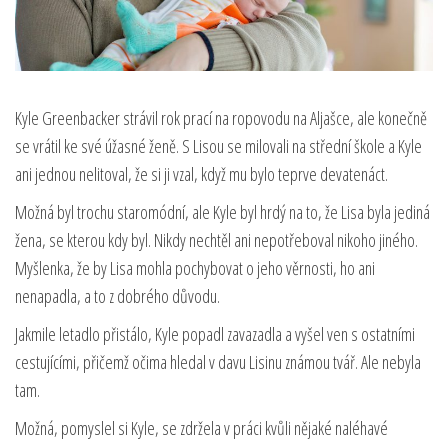
Kyle Greenbacker strávil rok prací na ropovodu na Aljašce, ale konečně
se vrátil ke své úžasné ženě. S Lisou se milovali na střední škole a Kyle
ani jednou nelitoval, že si ji vzal, když mu bylo teprve devatenáct.
Možná byl trochu staromódní, ale Kyle byl hrdý na to, že Lisa byla jediná
žena, se kterou kdy byl. Nikdy nechtěl ani nepotřeboval nikoho jiného.
Myšlenka, že by Lisa mohla pochybovat o jeho věrnosti, ho ani
nenapadla, a to z dobrého důvodu.
Jakmile letadlo přistálo, Kyle popadl zavazadla a vyšel ven s ostatními
cestujícími, přičemž očima hledal v davu Lisinu známou tvář. Ale nebyla
tam.
Možná, pomyslel si Kyle, se zdržela v práci kvůli nějaké naléhavé