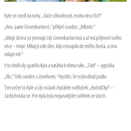
Kyle se zvedl na nohy. „Vaše ctihodnosti, mohu něco říct?“
„Ano, pane Greenbackere,“ přikývl soudce. „Mluvte.“
„Moje dcera se jmenuje Lily Greenbackerová a už má příjmení svého
otce – moje. Miluji ji ode dne, kdy vstoupila do mého života, a ona
miluje mě.“
V tu chvíli Lily spatřila Kyla a natáhla k němu ruku. „Tati!“ – vypískla.
„No,“ řekl soudce s úsměvem, “myslím, že rozhodnutí padlo.
Ten večer to Kyle a Lily oslavili chytáním světlušek. „Hvězdičky!“ –
Zachichotala se. Pro Kyla byla nejjasnějším světlem ze všech.