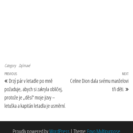
Category
Zajímavé
Navigace pro příspěvek
Previous Post
PREVIOUS
NEXT
Ne
Drzý pár v letadle po mně
Celine Dion dala svému manželovi
požaduje, abych si zakryla obličej,
tři děti.
protože je „děsí“ moje jizvy –
letuška a kapitán letadla je usměrní.
Proudly powered by
WordPress
|
Theme:
Envo Multipurpose