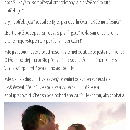
později, když mi Bert přestal brát telefony. Ale právě teď to dítě
potřebuju.“
„Ty ji potřebuješ?“ zeptal se Kyle, planoucí hněvem. „K čemu přesně?“
„Bert právě podepsal smlouvu s první ligou,“ řekla samolibě. „Tohle
dítě je moje vstupenka k pořádným penězům!“
Kyle jí zabouchl dveře před nosem, ale měl pocit, že to ještě není konec.
O týden později mu přišlo předvolání k soudu. Žena jménem Cherish
Vegasová zpochybňovala jeho adopci Lily.
Kyle se najednou ocitl zaplavený právními dokumenty, neustále ho
navštěvovali úředníci ze sociálky a vyslýchali ho přátelé a
spolupracovníci. Cherish byla odhodlaná využít Lily k tomu, aby zbohatla.