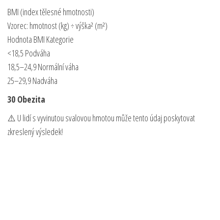
BMI (index tělesné hmotnosti)
Vzorec: hmotnost (kg) ÷ výška² (m²)
Hodnota BMI Kategorie
<18,5 Podváha
18,5–24,9 Normální váha
25–29,9 Nadváha
30 Obezita
⚠️ U lidí s vyvinutou svalovou hmotou může tento údaj poskytovat
zkreslený výsledek!