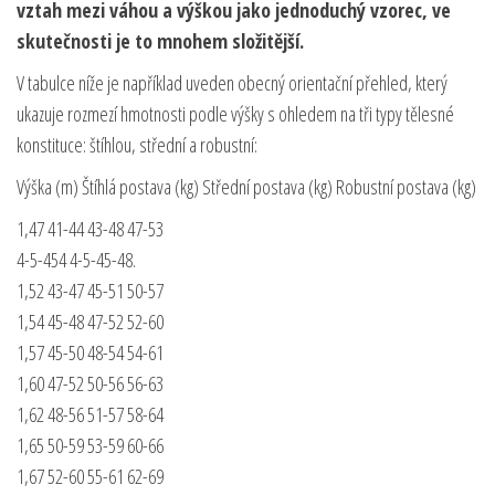
vztah mezi váhou a výškou jako jednoduchý vzorec, ve
skutečnosti je to mnohem složitější.
V tabulce níže je například uveden obecný orientační přehled, který
ukazuje rozmezí hmotnosti podle výšky s ohledem na tři typy tělesné
konstituce: štíhlou, střední a robustní:
Výška (m) Štíhlá postava (kg) Střední postava (kg) Robustní postava (kg)
1,47 41-44 43-48 47-53
4-5-454 4-5-45-48.
1,52 43-47 45-51 50-57
1,54 45-48 47-52 52-60
1,57 45-50 48-54 54-61
1,60 47-52 50-56 56-63
1,62 48-56 51-57 58-64
1,65 50-59 53-59 60-66
1,67 52-60 55-61 62-69