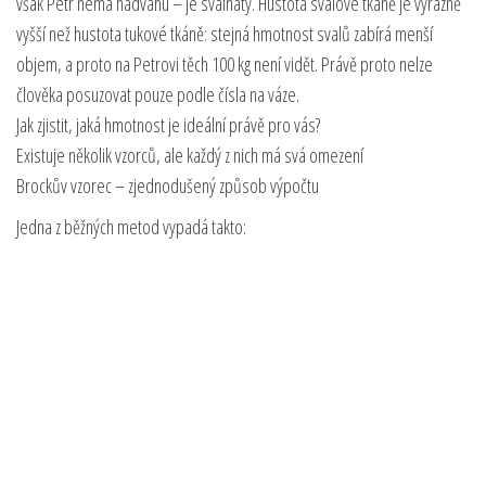
však Petr nemá nadváhu – je svalnatý. Hustota svalové tkáně je výrazně
vyšší než hustota tukové tkáně: stejná hmotnost svalů zabírá menší
objem, a proto na Petrovi těch 100 kg není vidět. Právě proto nelze
člověka posuzovat pouze podle čísla na váze.
Jak zjistit, jaká hmotnost je ideální právě pro vás?
Existuje několik vzorců, ale každý z nich má svá omezení
Brockův vzorec – zjednodušený způsob výpočtu
Jedna z běžných metod vypadá takto: