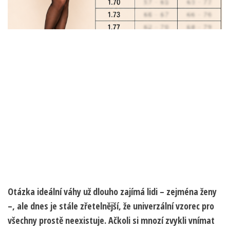
Otázka ideální váhy už dlouho zajímá lidi – zejména ženy
–, ale dnes je stále zřetelnější, že univerzální vzorec pro
všechny prostě neexistuje. Ačkoli si mnozí zvykli vnímat