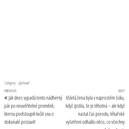
Category
Zajímavé
Navigace pro příspěvek
Previous Post
PREVIOUS
NEXT
Ne
Jak dnes vypadá tento nádherný
65letá žena byla v naprostém šoku,
pár po neuvěřitelné proměně,
když zjistila, že je těhotná – ale když
kterou podstoupili kvůli snu o
nastal čas porodu, lékařské
dokonalé postavě!
vyšetření odhalilo něco, co všechny