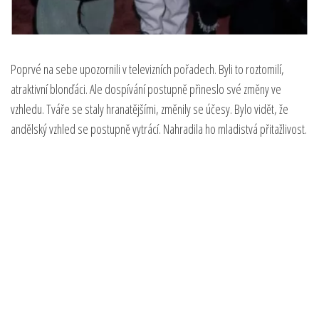
Poprvé na sebe upozornili v televizních pořadech. Byli to roztomilí,
atraktivní blonďáci. Ale dospívání postupně přineslo své změny ve
vzhledu. Tváře se staly hranatějšími, změnily se účesy. Bylo vidět, že
andělský vzhled se postupně vytrácí. Nahradila ho mladistvá přitažlivost.