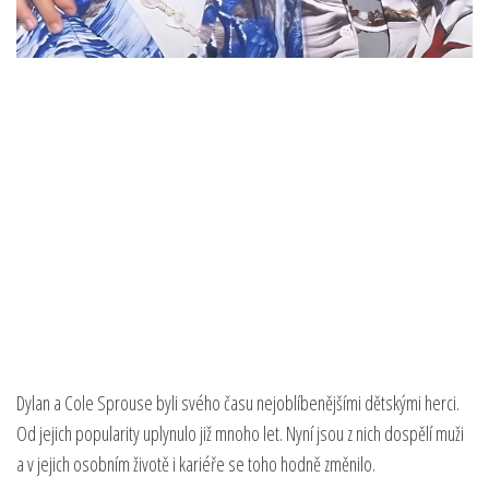
Dylan a Cole Sprouse byli svého času nejoblíbenějšími dětskými herci.
Od jejich popularity uplynulo již mnoho let. Nyní jsou z nich dospělí muži
a v jejich osobním životě i kariéře se toho hodně změnilo.