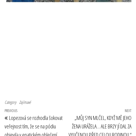
Category
Zajímavé
Navigace pro příspěvek
Previous Post
PREVIOUS
NEXT
Ne
Lopezová se rozhodla šokovat
„MŮJ SYN MLČEL, KDYŽ MĚ JEHO
veřejnost tím, že se na pódiu
ŽENA URÁŽELA… ALE BRZY JÍ DAL ZA
objevila v epatickém oblečení.
VYUČENOU PŘED CELOU RODINOU.“