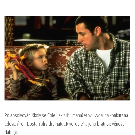
Po absolvování školy se Cole, jak slíbil manažerovi, vydal na konkurz na
televizní roli. Dostal roli v dramatu „Riverdale“ a jeho bratr se věnoval
dabingu.