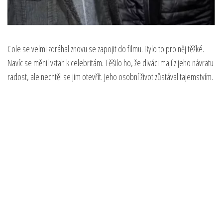
Cole se velmi zdráhal znovu se zapojit do filmu. Bylo to pro něj těžké.
Navíc se měnil vztah k celebritám. Těšilo ho, že diváci mají z jeho návratu
radost, ale nechtěl se jim otevřít. Jeho osobní život zůstával tajemstvím.