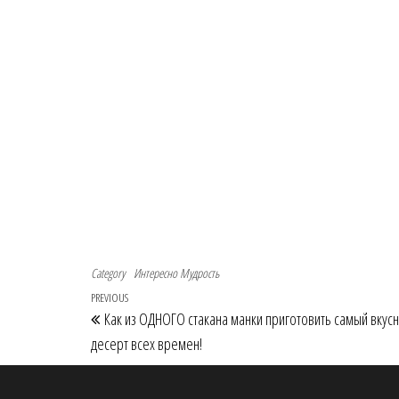
Category
Интересно
Мудрость
Navigace pro příspěvek
Previous Post
PREVIOUS
Как из ОДНОГО стакана манки приготовить самый вкус
десерт всех времен!