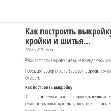
Как построить выкройку
кройки и шитья…
17 února, 2018
Off
Небольшой мастер-класс по быстрому построению оката ру
Ольховик.
Как построить выкройку
1. Берем лист бумаги, на котором проводим вертикальну
рукава, и горизонтальную линию, отвечающую за ширин
ваших полочек и спиночек.