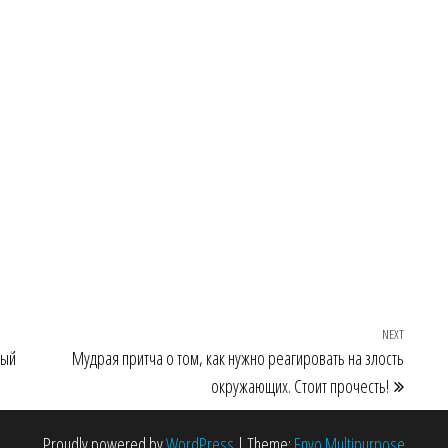
NEXT
Next Po
ный
Мудрая притча о том, как нужно реагировать на злость
окружающих. Стоит прочесть!
Proudly powered by
WordPress
|
Theme:
Envo Multipurpose