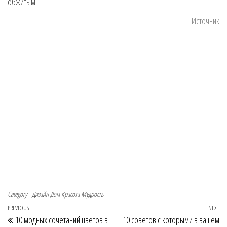
обжитым!
Источник
Category
Дизайн
Дом
Красота
Мудрость
Navigace pro příspěvek
Previous Post
PREVIOUS
NEXT
Ne
10 модных сочетаний цветов в
10 советов с которыми в вашем