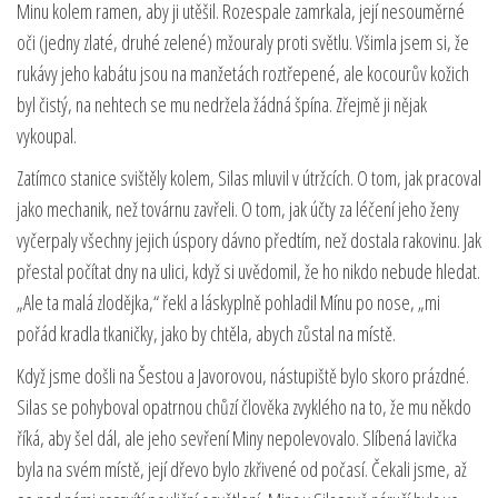
Minu kolem ramen, aby ji utěšil. Rozespale zamrkala, její nesouměrné
oči (jedny zlaté, druhé zelené) mžouraly proti světlu. Všimla jsem si, že
rukávy jeho kabátu jsou na manžetách roztřepené, ale kocourův kožich
byl čistý, na nehtech se mu nedržela žádná špína. Zřejmě ji nějak
vykoupal.
Zatímco stanice svištěly kolem, Silas mluvil v útržcích. O tom, jak pracoval
jako mechanik, než továrnu zavřeli. O tom, jak účty za léčení jeho ženy
vyčerpaly všechny jejich úspory dávno předtím, než dostala rakovinu. Jak
přestal počítat dny na ulici, když si uvědomil, že ho nikdo nebude hledat.
„Ale ta malá zlodějka,“ řekl a láskyplně pohladil Mínu po nose, „mi
pořád kradla tkaničky, jako by chtěla, abych zůstal na místě.
Když jsme došli na Šestou a Javorovou, nástupiště bylo skoro prázdné.
Silas se pohyboval opatrnou chůzí člověka zvyklého na to, že mu někdo
říká, aby šel dál, ale jeho sevření Miny nepolevovalo. Slíbená lavička
byla na svém místě, její dřevo bylo zkřivené od počasí. Čekali jsme, až