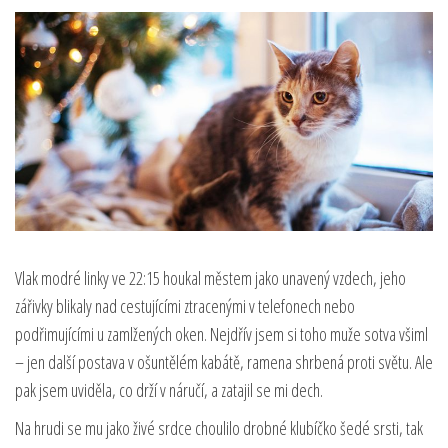
Vlak modré linky ve 22:15 houkal městem jako unavený vzdech, jeho
zářivky blikaly nad cestujícími ztracenými v telefonech nebo
podřimujícími u zamlžených oken. Nejdřív jsem si toho muže sotva všiml
– jen další postava v ošuntělém kabátě, ramena shrbená proti světu. Ale
pak jsem uviděla, co drží v náručí, a zatajil se mi dech.
Na hrudi se mu jako živé srdce choulilo drobné klubíčko šedé srsti, tak