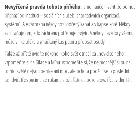
Nevyřčená pravda tohoto příběhu:
Jsme naučeni věřit, že pomoc
přichází od institucí – sociálních služeb, charitativních organizací,
systémů. Ale záchrana někdy nosí odřený kabát a v kapse kotě. Někdy
zachraňuje ten, kdo záchranu potřebuje nejvíc. A někdy navzdory všemu
může vlhká ulička a zmačkaný kus papíru přepsat osudy.
Takže až příště uvidíte někoho, koho svět označil za „neviditelného“,
vzpomeňte si na Silase a Mínu. Vzpomeňte si, že nejmocnější silou na
tomto světě nejsou peníze ani moc, ale ochota podělit se o poslední
sendvič, třesoucíma se rukama složit lístek a beze slova říct „vidím tě“.