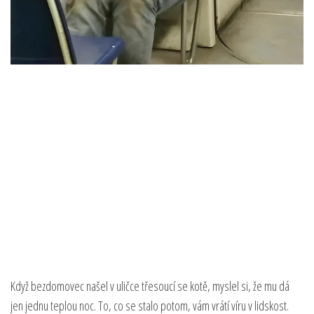
Když bezdomovec našel v uličce třesoucí se kotě, myslel si, že mu dá
jen jednu teplou noc. To, co se stalo potom, vám vrátí víru v lidskost.