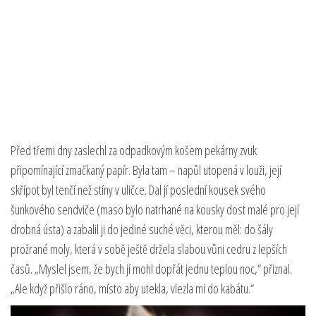
Před třemi dny zaslechl za odpadkovým košem pekárny zvuk
připomínající zmačkaný papír. Byla tam – napůl utopená v louži, její
skřípot byl tenčí než stíny v uličce. Dal jí poslední kousek svého
šunkového sendviče (maso bylo natrhané na kousky dost malé pro její
drobná ústa) a zabalil ji do jediné suché věci, kterou měl: do šály
prožrané moly, která v sobě ještě držela slabou vůni cedru z lepších
časů. „Myslel jsem, že bych jí mohl dopřát jednu teplou noc,“ přiznal.
„Ale když přišlo ráno, místo aby utekla, vlezla mi do kabátu.“