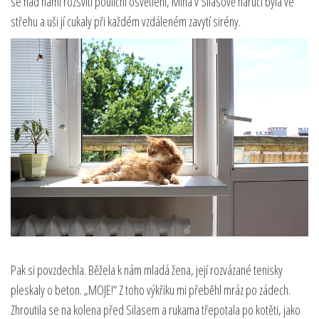
se nad námi rozsvítí pouliční osvětlení, Mina v Silasově náručí byla ve
střehu a uši jí cukaly při každém vzdáleném zavytí sirény.
Pak si povzdechla. Běžela k nám mladá žena, její rozvázané tenisky
pleskaly o beton. „MOJE!“ Z toho výkřiku mi přeběhl mráz po zádech.
Zhroutila se na kolena před Silasem a rukama třepotala po kotěti, jako