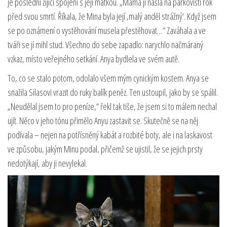
je poslední žijící spojení s její matkou. „Máma ji našla na parkovišti rok
před svou smrtí. Říkala, že Mina byla její ‚malý anděl strážný‘. Když jsem
se po oznámení o vystěhování musela přestěhovat…“ Zaváhala a ve
tváři se jí mihl stud. Všechno do sebe zapadlo: narychlo načmáraný
vzkaz, místo veřejného setkání. Anya bydlela ve svém autě.
To, co se stalo potom, odolalo všem mým cynickým kostem. Anya se
snažila Silasovi vrazit do ruky balík peněz. Ten ustoupil, jako by se spálil.
„Neudělal jsem to pro peníze,“ řekl tak tiše, že jsem si to málem nechal
ujít. Něco v jeho tónu přimělo Anyu zastavit se. Skutečně se na něj
podívala – nejen na potřísněný kabát a rozbité boty, ale i na laskavost
ve způsobu, jakým Minu podal, přičemž se ujistil, že se jejich prsty
nedotýkají, aby ji nevylekal.