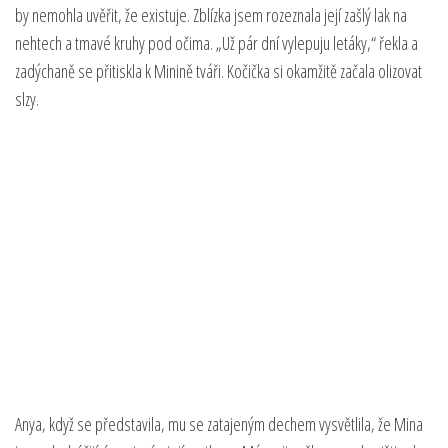
by nemohla uvěřit, že existuje. Zblízka jsem rozeznala její zašlý lak na
nehtech a tmavé kruhy pod očima. „Už pár dní vylepuju letáky,“ řekla a
zadýchaně se přitiskla k Minině tváři. Kočička si okamžitě začala olizovat
slzy.
Anya, když se představila, mu se zatajeným dechem vysvětlila, že Mina