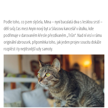
Podle toho, co jsem slyšela, Mina – nyní baculatá diva s lesklou srstí –
dělí svůj čas mezi Anyin nový byt a Silasovu kancelář v útulku, kde
podřimuje v darovaném křesle přezdívaném „Trůn“. Nad ní visí v rámu
originální ubrousek, připomínka toho, jak jeden projev soucitu dokáže
rozplést i ty nejtěsnější uzly samoty.