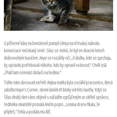
U příšerné kávy na benzinové pumpě (Anya na ní trvala) nabrala
konverzace nečekaný směr. Silas se zmínil, že byl ve dvaceti letech
dobrovolným hasičem. Anye se rozzářily oči. „V útulku, kde se sprchuju,
by opravdu potřebovali někoho, kdo by opravil vodovod.“ Chvíli stál.
„Platí tam osmnáct dolarů na hodinu.“
Tohle nám ubrousek neřekl: Anjina matka byla sociální pracovnice, která
založila Hope’s Corner, denní útulek tři bloky od této lavičky. Když se
Silas druhý den ráno objevil s nářadím vypůjčeným ze skříně správce,
ředitelka okamžitě poznala Aničin popis. „Lenina dcera říkala, že
přijdeš,“ řekla a podala mu klíč.