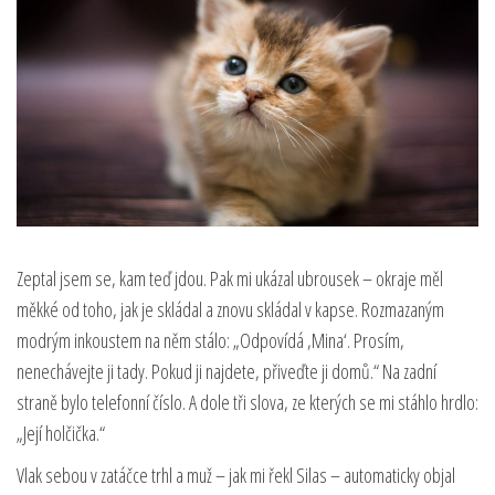
Zeptal jsem se, kam teď jdou. Pak mi ukázal ubrousek – okraje měl
měkké od toho, jak je skládal a znovu skládal v kapse. Rozmazaným
modrým inkoustem na něm stálo: „Odpovídá ‚Mina‘. Prosím,
nenechávejte ji tady. Pokud ji najdete, přiveďte ji domů.“ Na zadní
straně bylo telefonní číslo. A dole tři slova, ze kterých se mi stáhlo hrdlo:
„Její holčička.“
Vlak sebou v zatáčce trhl a muž – jak mi řekl Silas – automaticky objal