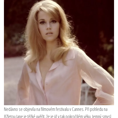
Nedávno se objevila na filmovém festivalu v Cannes. Při pohledu na
87letou Jane je těžké uvěřit, že je již v tak pokročilém věku. Jemný smysl