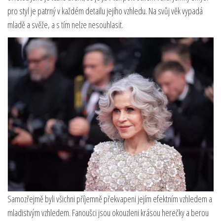
pro styl je patrný v každém detailu jejího vzhledu. Na svůj věk vypadá
mladě a svěže, a s tím nelze nesouhlasit.
Samozřejmě byli všichni příjemně překvapeni jejím efektním vzhledem a
mladistvým vzhledem. Fanoušci jsou okouzleni krásou herečky a berou