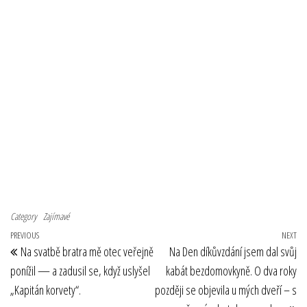
Category
Zajímavé
Navigace pro příspěvek
Previous Post
PREVIOUS
NEXT
Ne
Na svatbě bratra mě otec veřejně
Na Den díkůvzdání jsem dal svůj
ponížil — a zadusil se, když uslyšel
kabát bezdomovkyně. O dva roky
„Kapitán korvety“.
později se objevila u mých dveří – s