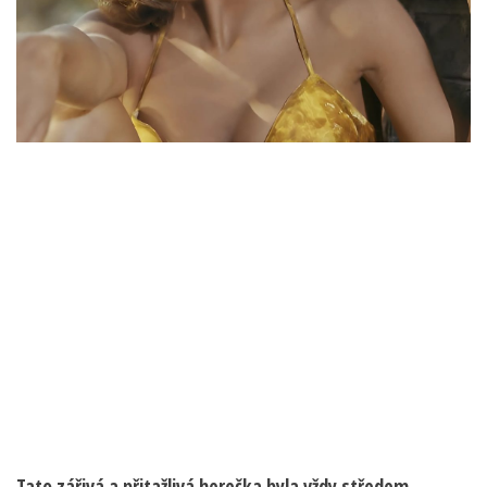
Tato zářivá a přitažlivá herečka byla vždy středem