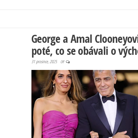
George a Amal Clooneyovi
poté, co se obávali o výc
31 prosince, 2025
Off