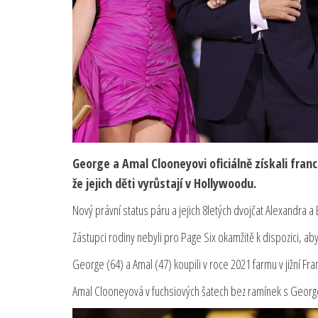
George a Amal Clooneyovi oficiálně získali fran
že jejich děti vyrůstají v Hollywoodu.
Nový právní status páru a jejich 8letých dvojčat Alexandra a
Zástupci rodiny nebyli pro Page Six okamžitě k dispozici, aby 
George (64) a Amal (47) koupili v roce 2021 farmu v jižní Fra
Amal Clooneyová v fuchsiových šatech bez ramínek s Geor