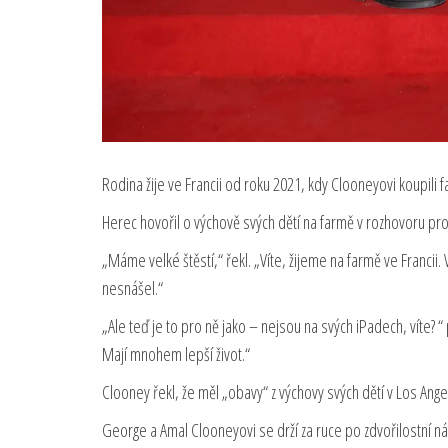
Rodina žije ve Francii od roku 2021, kdy Clooneyovi koupili f
Herec hovořil o výchově svých dětí na farmě v rozhovoru pro 
„Máme velké štěstí,“ řekl. „Víte, žijeme na farmě ve Francii.
nesnášel.“
„Ale teď je to pro ně jako – nejsou na svých iPadech, víte? 
Mají mnohem lepší život.“
Clooney řekl, že měl „obavy“ z výchovy svých dětí v Los Ang
George a Amal Clooneyovi se drží za ruce po zdvořilostní ná