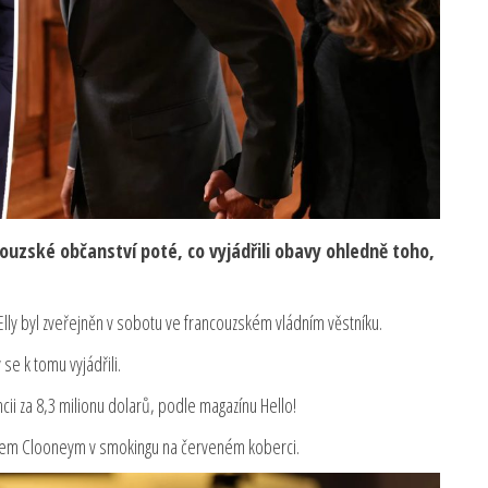
couzské občanství poté, co vyjádřili obavy ohledně toho,
 Elly byl zveřejněn v sobotu ve francouzském vládním věstníku.
se k tomu vyjádřili.
ncii za 8,3 milionu dolarů, podle magazínu Hello!
gem Clooneym v smokingu na červeném koberci.