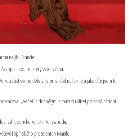
armu na jihu Francie.
časopis Esquire, který vyšel v říjnu.
 Velkou část svého dětství jsem strávil na farmě a jako dítě jsem to
“ pokračoval. „Večeří s dospělými a musí si uklízet po sobě nádobí.
eles, vzhledem ke kultuře Hollywoodu.
vštěvě filipínského prezidenta v Manile.