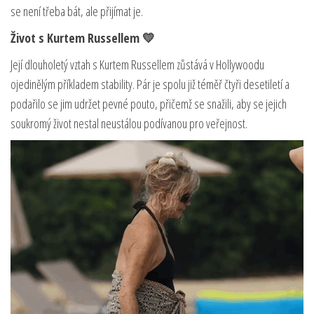
se není třeba bát, ale přijímat je.
Život s Kurtem Russellem 💛
Její dlouholetý vztah s Kurtem Russellem zůstává v Hollywoodu
ojedinělým příkladem stability. Pár je spolu již téměř čtyři desetiletí a
podařilo se jim udržet pevné pouto, přičemž se snažili, aby se jejich
soukromý život nestal neustálou podívanou pro veřejnost.