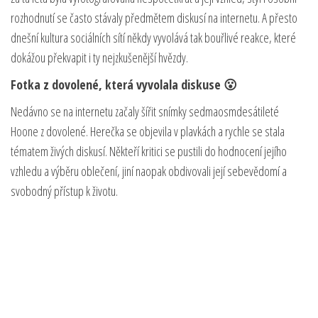
rozhodnutí se často stávaly předmětem diskusí na internetu. A přesto
dnešní kultura sociálních sítí někdy vyvolává tak bouřlivé reakce, které
dokážou překvapit i ty nejzkušenější hvězdy.
Fotka z dovolené, která vyvolala diskuse 😮
Nedávno se na internetu začaly šířit snímky sedmaosmdesátileté
Hoone z dovolené. Herečka se objevila v plavkách a rychle se stala
tématem živých diskusí. Někteří kritici se pustili do hodnocení jejího
vzhledu a výběru oblečení, jiní naopak obdivovali její sebevědomí a
svobodný přístup k životu.