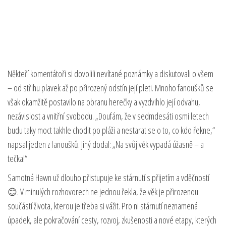
Někteří komentátoři si dovolili nevítané poznámky a diskutovali o všem
– od střihu plavek až po přirozený odstín její pleti. Mnoho fanoušků se
však okamžitě postavilo na obranu herečky a vyzdvihlo její odvahu,
nezávislost a vnitřní svobodu. „Doufám, že v sedmdesáti osmi letech
budu taky moct takhle chodit po pláži a nestarat se o to, co kdo řekne,“
napsal jeden z fanoušků. Jiný dodal: „Na svůj věk vypadá úžasně – a
tečka!“
Samotná Hawn už dlouho přistupuje ke stárnutí s přijetím a vděčností
😊. V minulých rozhovorech ne jednou řekla, že věk je přirozenou
součástí života, kterou je třeba si vážit. Pro ni stárnutí neznamená
úpadek, ale pokračování cesty, rozvoj, zkušenosti a nové etapy, kterých