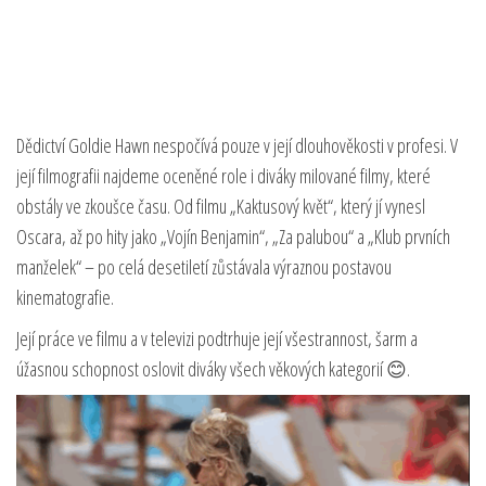
Dědictví Goldie Hawn nespočívá pouze v její dlouhověkosti v profesi. V
její filmografii najdeme oceněné role i diváky milované filmy, které
obstály ve zkoušce času. Od filmu „Kaktusový květ“, který jí vynesl
Oscara, až po hity jako „Vojín Benjamin“, „Za palubou“ a „Klub prvních
manželek“ – po celá desetiletí zůstávala výraznou postavou
kinematografie.
Její práce ve filmu a v televizi podtrhuje její všestrannost, šarm a
úžasnou schopnost oslovit diváky všech věkových kategorií 😊.