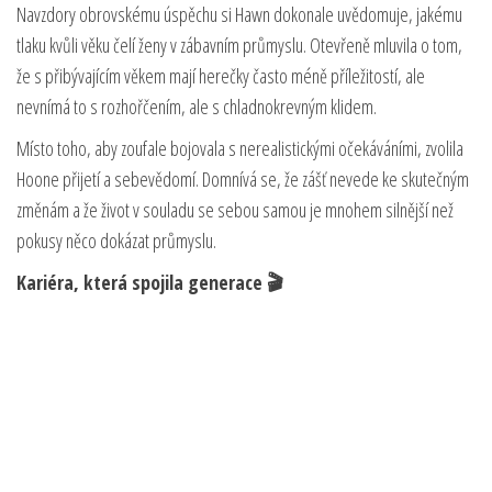
Navzdory obrovskému úspěchu si Hawn dokonale uvědomuje, jakému
tlaku kvůli věku čelí ženy v zábavním průmyslu. Otevřeně mluvila o tom,
že s přibývajícím věkem mají herečky často méně příležitostí, ale
nevnímá to s rozhořčením, ale s chladnokrevným klidem.
Místo toho, aby zoufale bojovala s nerealistickými očekáváními, zvolila
Hoone přijetí a sebevědomí. Domnívá se, že zášť nevede ke skutečným
změnám a že život v souladu se sebou samou je mnohem silnější než
pokusy něco dokázat průmyslu.
Kariéra, která spojila generace 🎬