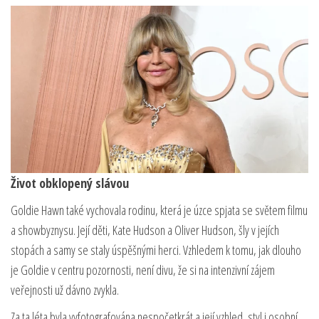
Život obklopený slávou
Goldie Hawn také vychovala rodinu, která je úzce spjata se světem filmu
a showbyznysu. Její děti, Kate Hudson a Oliver Hudson, šly v jejích
stopách a samy se staly úspěšnými herci. Vzhledem k tomu, jak dlouho
je Goldie v centru pozornosti, není divu, že si na intenzivní zájem
veřejnosti už dávno zvykla.
Za ta léta byla vyfotografována nespočetkrát a její vzhled, styl i osobní