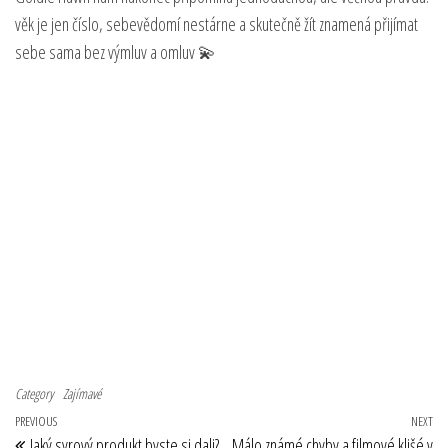
věk je jen číslo, sebevědomí nestárne a skutečně žít znamená přijímat
sebe sama bez výmluv a omluv 💫
Category
Zajímavé
Navigace pro příspěvek
Previous Post
PREVIOUS
NEXT
Ne
Jaký syrový produkt byste si dali?
Málo známé chyby a filmové klišé v