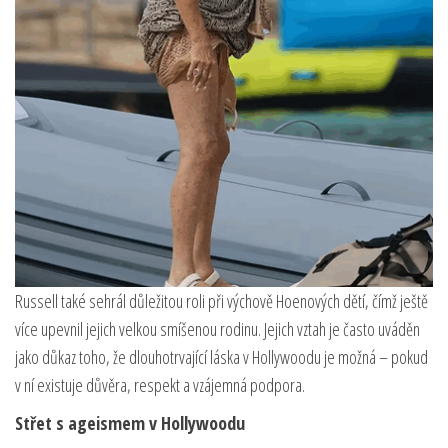
Russell také sehrál důležitou roli při výchově Hoenových dětí, čímž ještě
více upevnil jejich velkou smíšenou rodinu. Jejich vztah je často uváděn
jako důkaz toho, že dlouhotrvající láska v Hollywoodu je možná – pokud
v ní existuje důvěra, respekt a vzájemná podpora.
Střet s ageismem v Hollywoodu