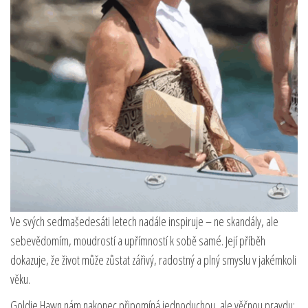
Ve svých sedmašedesáti letech nadále inspiruje – ne skandály, ale
sebevědomím, moudrostí a upřímností k sobě samé. Její příběh
dokazuje, že život může zůstat zářivý, radostný a plný smyslu v jakémkoli
věku.
Goldie Hawn nám nakonec připomíná jednoduchou, ale věčnou pravdu: