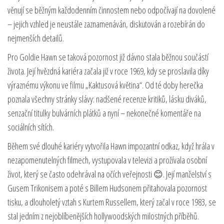
věnují se běžným každodenním činnostem nebo odpočívají na dovolené
– jejich vzhled je neustále zaznamenáván, diskutován a rozebírán do
nejmenších detailů.
Pro Goldie Hawn se taková pozornost již dávno stala běžnou součástí
života. Její hvězdná kariéra začala již v roce 1969, kdy se proslavila díky
výraznému výkonu ve filmu „Kaktusová květina“. Od té doby herečka
poznala všechny stránky slávy: nadšené recenze kritiků, lásku diváků,
senzační titulky bulvárních plátků a nyní – nekonečné komentáře na
sociálních sítích.
Během své dlouhé kariéry vytvořila Hawn impozantní odkaz, když hrála v
nezapomenutelných filmech, vystupovala v televizi a prožívala osobní
život, který se často odehrával na očích veřejnosti 😊. Její manželství s
Gusem Trikonisem a poté s Billem Hudsonem přitahovala pozornost
tisku, a dlouholetý vztah s Kurtem Russellem, který začal v roce 1983, se
stal jedním z nejoblíbenějších hollywoodských milostných příběhů.