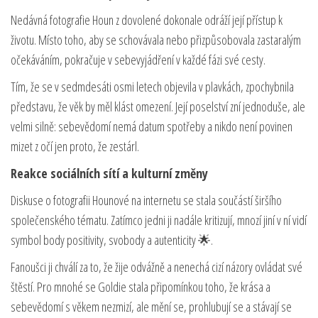
Nedávná fotografie Houn z dovolené dokonale odráží její přístup k
životu. Místo toho, aby se schovávala nebo přizpůsobovala zastaralým
očekáváním, pokračuje v sebevyjádření v každé fázi své cesty.
Tím, že se v sedmdesáti osmi letech objevila v plavkách, zpochybnila
představu, že věk by měl klást omezení. Její poselství zní jednoduše, ale
velmi silně: sebevědomí nemá datum spotřeby a nikdo není povinen
mizet z očí jen proto, že zestárl.
Reakce sociálních sítí a kulturní změny
Diskuse o fotografii Hounové na internetu se stala součástí širšího
společenského tématu. Zatímco jedni ji nadále kritizují, mnozí jiní v ní vidí
symbol body positivity, svobody a autenticity 🌟.
Fanoušci ji chválí za to, že žije odvážně a nenechá cizí názory ovládat své
štěstí. Pro mnohé se Goldie stala připomínkou toho, že krása a
sebevědomí s věkem nezmizí, ale mění se, prohlubují se a stávají se