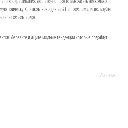
ального окрашивания. Достаточно просто выкрасить несколько
мую прическу. Слишком ярко для вас? Не проблема, используйте
увеличит объем волос.
ментов. Дерзайте и ищите модные тенденции которые подойдут
Источник