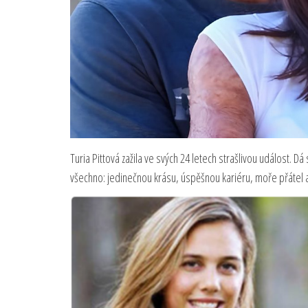
Turia Pittová zažila ve svých 24 letech strašlivou událost. Dá se
všechno: jedinečnou krásu, úspěšnou kariéru, moře přátel a