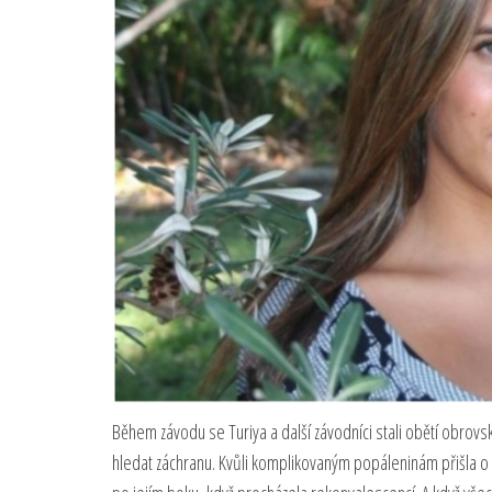
Během závodu se Turiya a další závodníci stali obětí obro
hledat záchranu. Kvůli komplikovaným popáleninám přišla o 