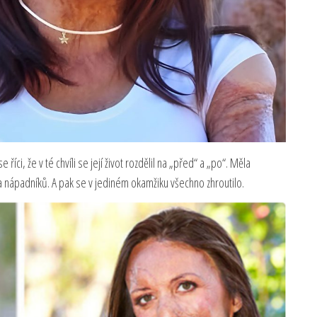
 říci, že v té chvíli se její život rozdělil na „před“ a „po“. Měla
 nápadníků. A pak se v jediném okamžiku všechno zhroutilo.