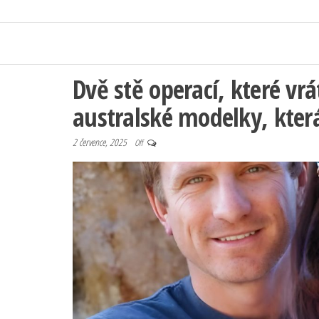
Dvě stě operací, které vrá
australské modelky, která
2 července, 2025
Off