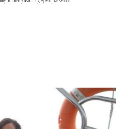
ny problémy ustoupily, vyzval ji ke svatbě.