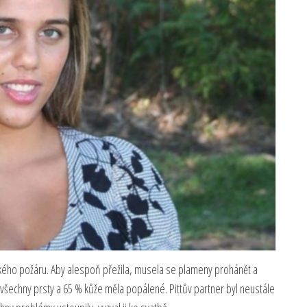
vského požáru. Aby alespoň přežila, musela se plameny prohánět a
všechny prsty a 65 % kůže měla popálené. Pittův partner byl neustále