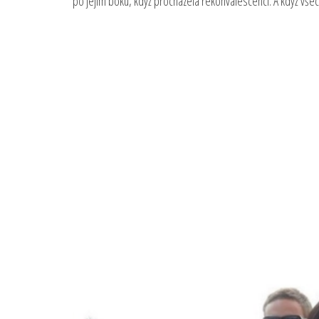
po jejím boku, když procházela rekonvalescencí. A když všech