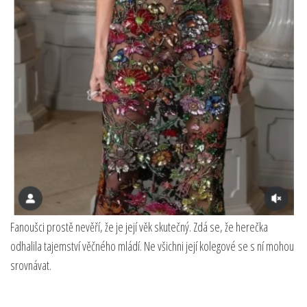
Fanoušci prostě nevěří, že je její věk skutečný. Zdá se, že herečka
odhalila tajemství věčného mládí. Ne všichni její kolegové se s ní mohou
srovnávat.