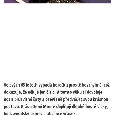
Ve svých 63 letech vypadá herečka prostě bezchybně, což
dokazuje, že věk je jen číslo. V tomto věku si dovoluje
nosit průsvitné šaty a otevřeně předvádět svou krásnou
postavu. Krásu Demi Moore doplňují dlouhé husté vlasy,
hollywoodský úsměv a absence vrásek.