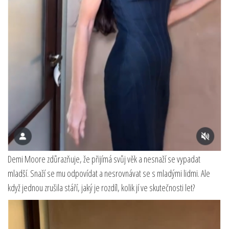
Demi Moore zdůrazňuje, že přijímá svůj věk a nesnaží se vypadat
mladší. Snaží se mu odpovídat a nesrovnávat se s mladými lidmi. Ale
když jednou zrušila stáří, jaký je rozdíl, kolik jí ve skutečnosti let?