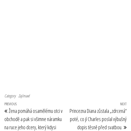
Category
Zajímavé
Navigace pro příspěvek
Previous Post
PREVIOUS
NEXT
Ne
Žena pomáhá osamělému otci v
Princezna Diana zůstala „zdrcená“
obchodě a pak si všimne náramku
poté, co jí Charles poslal výbušný
na ruce jeho dcery, který kdysi
dopis těsně před svatbou.