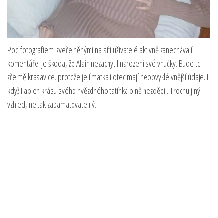
Pod fotografiemi zveřejněnými na síti uživatelé aktivně zanechávají
komentáře. Je škoda, že Alain nezachytil narození své vnučky. Bude to
zřejmě krasavice, protože její matka i otec mají neobvyklé vnější údaje. I
když Fabien krásu svého hvězdného tatínka plně nezdědil. Trochu jiný
vzhled, ne tak zapamatovatelný.