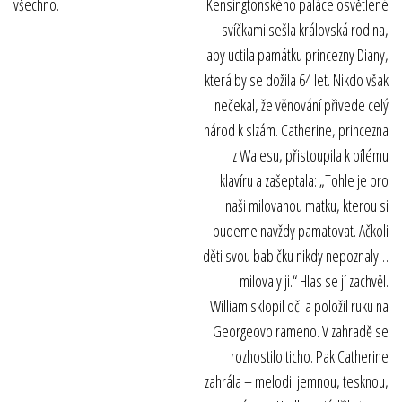
všechno.
Kensingtonského paláce osvětlené
svíčkami sešla královská rodina,
aby uctila památku princezny Diany,
která by se dožila 64 let. Nikdo však
nečekal, že věnování přivede celý
národ k slzám. Catherine, princezna
z Walesu, přistoupila k bílému
klavíru a zašeptala: „Tohle je pro
naši milovanou matku, kterou si
budeme navždy pamatovat. Ačkoli
děti svou babičku nikdy nepoznaly…
milovaly ji.“ Hlas se jí zachvěl.
William sklopil oči a položil ruku na
Georgeovo rameno. V zahradě se
rozhostilo ticho. Pak Catherine
zahrála – melodii jemnou, tesknou,