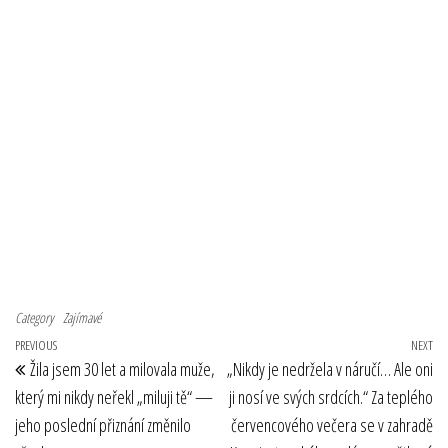
Category
Zajímavé
Navigace pro příspěvek
Previous Post
PREVIOUS
NEXT
Ne
Žila jsem 30 let a milovala muže,
„Nikdy je nedržela v náručí… Ale oni
který mi nikdy neřekl „miluji tě“ —
ji nosí ve svých srdcích.“ Za teplého
jeho poslední přiznání změnilo
červencového večera se v zahradě