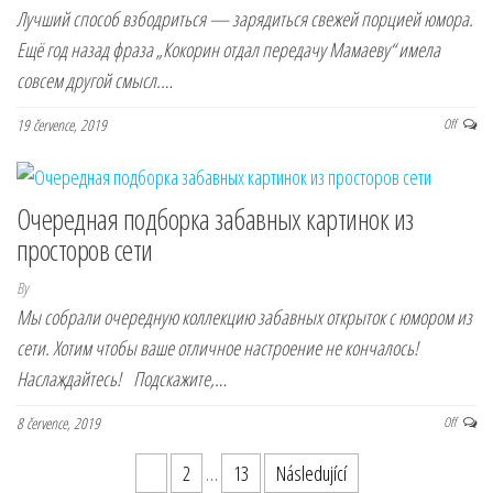
Лучший способ взбодриться — зарядиться свежей порцией юмора.
Ещё год назад фраза „Кокорин отдал передачу Мамаеву“ имела
совсем другой смысл.…
19 července, 2019
Off
Очередная подборка забавных картинок из
просторов сети
By
Мы собрали очередную коллекцию забавных открыток с юмором из
сети. Хотим чтобы ваше отличное настроение не кончалось!
Наслаждайтесь! Подскажите,…
8 července, 2019
Off
Stránkování příspěvků
1
2
…
13
Následující