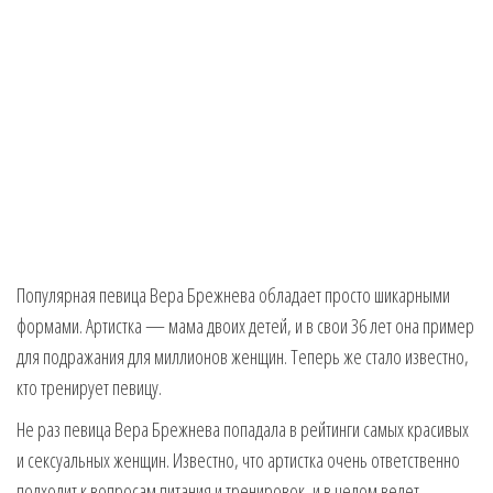
Популярная певица Вера Брежнева обладает просто шикарными
формами. Артистка — мама двоих детей, и в свои 36 лет она пример
для подражания для миллионов женщин. Теперь же стало известно,
кто тренирует певицу.
Не раз певица Вера Брежнева попадала в рейтинги самых красивых
и сексуальных женщин. Известно, что артистка очень ответственно
подходит к вопросам питания и тренировок, и в целом ведет