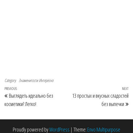
Category
Знаменитости
Интересно
Navigace pro příspěvek
Previous Post
PREVIOUS
NEXT
Ne
Выглядеть идеально без
13 простых и вкусных сладостей
косметики? Легко!
без выпечки
Proudly powered by
WordPress
|
Theme:
Envo Multipurpose